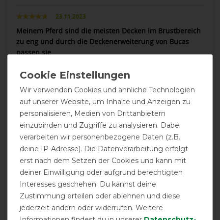
23.11.2023
Meinem Pferd sind die meisten Decken im Brustbereich
zu eng und durch die Deckenerweiterung von Bucas
passen sie
24.09.2023
Wir verwenden Cookies und ähnliche Technologien
In Ordnung.
auf unserer Website, um Inhalte und Anzeigen zu
personalisieren, Medien von Drittanbietern
16.07.2021
einzubinden und Zugriffe zu analysieren. Dabei
Genau das was ich gesucht habe! Sehr stabil und
verarbeiten wir personenbezogene Daten (z.B.
zweckmäßig, guter Preis, ich freue mich, dass ich noch
deine IP-Adresse). Die Datenverarbeitung erfolgt
die letzten beiden bekommen habe.
erst nach dem Setzen der Cookies und kann mit
deiner Einwilligung oder aufgrund berechtigten
05.07.2021
Interesses geschehen. Du kannst deine
Wir wollten damit bei einer tragendem Stute die enger
Zustimmung erteilen oder ablehnen und diese
werdende Decke an der Brust verlängern. Da der
jederzeit ändern oder widerrufen. Weitere
Verschluss dort aber gepolstert ist, ist der Extender noch
Informationen findest du in unserer
Daten­schutz­