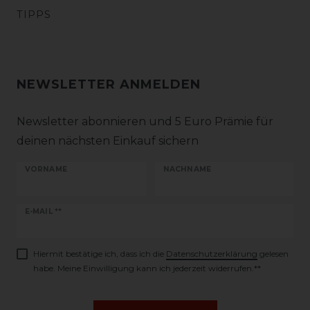
TIPPS
NEWSLETTER ANMELDEN
Newsletter abonnieren und 5 Euro Prämie für
deinen nächsten Einkauf sichern
VORNAME
NACHNAME
Newsletter
E-MAIL **
Honig
Hiermit bestätige ich, dass ich die
Daten­schutz­erklärung
gelesen
habe. Meine Einwilligung kann ich jederzeit widerrufen.**