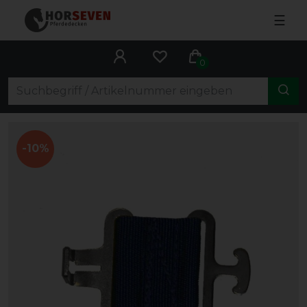
☰
0
-10%