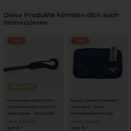
Diese Produkte könnten dich auch
interessieren
-10%
-10%
Bestseller
Horseware Elastische
Bucas Chest Extender
Schweifkordel mit PVC
Standard - Navy -
überzogen - Ersatzteil
Deckenerweiterung
vorher 8,90 €
vorher 14,50 €
8,05 € *
13,05 € *