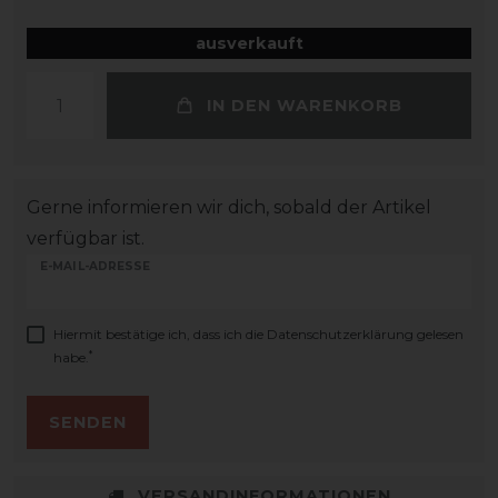
ausverkauft
IN DEN WARENKORB
Gerne informieren wir dich, sobald der Artikel
verfügbar ist.
E-MAIL-ADRESSE
Hiermit bestätige ich, dass ich die
Daten­schutz­erklärung
gelesen
*
habe.
SENDEN
VERSANDINFORMATIONEN