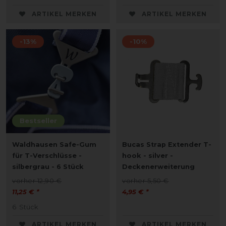
ARTIKEL MERKEN
ARTIKEL MERKEN
-13%
-10%
Bestseller
Waldhausen Safe-Gum
Bucas Strap Extender T-
für T-Verschlüsse -
hook - silver -
silbergrau - 6 Stück
Deckenerweiterung
vorher 12,90 €
vorher 5,50 €
11,25 € *
4,95 € *
6
Stück
ARTIKEL MERKEN
ARTIKEL MERKEN