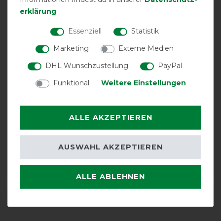
nicht im Einsatz
erklärung
.
10.06.2021
Essenziell
Statistik
Gutes Produkt zur Erweiterung von Decken 👍😊
Marketing
Externe Medien
DHL Wunschzustellung
PayPal
01.09.2019
Perfekt
Funktional
Weitere Einstellungen
25.01.2019
ALLE AKZEPTIEREN
Einfach klasse
AUSWAHL AKZEPTIEREN
LOAD MORE REVIEWS ON THIS PRODUCT>
ALLE ABLEHNEN
DETAILS ZUR PRODUKTSICHERHEIT