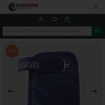
☰
0
-10%