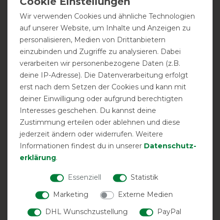
01.04.2023
Wir verwenden Cookies und ähnliche Technologien
Perfekte Erweiterung für die Bucas "sun shower" Decke!
auf unserer Website, um Inhalte und Anzeigen zu
Schon im Einsatz für meine Haflinger Stute, mit
personalisieren, Medien von Drittanbietern
sportlicher Statur. Für ein kräftigeres Pferd wäre wohl
einzubinden und Zugriffe zu analysieren. Dabei
die grössere Erweiterung besser. So aber ist sie perfekt!
verarbeiten wir personenbezogene Daten (z.B.
deine IP-Adresse). Die Datenverarbeitung erfolgt
13.05.2021
erst nach dem Setzen der Cookies und kann mit
Einfach anzubringen und super Qualität.
deiner Einwilligung oder aufgrund berechtigten
Interesses geschehen. Du kannst deine
22.04.2021
Zustimmung erteilen oder ablehnen und diese
Ermöglicht eine flexible Anpassung
jederzeit ändern oder widerrufen. Weitere
Informationen findest du in unserer
Daten­schutz­
erklärung
.
17.11.2020
Passt gut.
Essenziell
Statistik
Marketing
Externe Medien
06.11.2019
Sehr gute Qualität und mit dem Produkt passt nun
DHL Wunschzustellung
PayPal