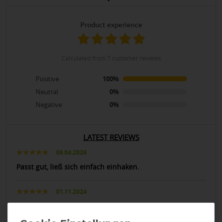
product experience
calculated from 7 customer reviews
Positive
100%
Neutral
0%
Negative
0%
LATEST REVIEWS
09.04.2026
Passt gut, ließ sich einfach einhaken.
01.11.2024
Passt ....Bucas Qualität!