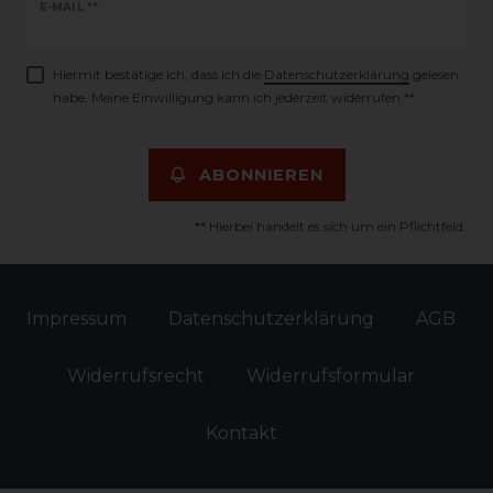
Newsletter
E-MAIL **
Honig
Hiermit bestätige ich, dass ich die
Daten­schutz­erklärung
gelesen
habe. Meine Einwilligung kann ich jederzeit widerrufen.**
ABONNIEREN
** Hierbei handelt es sich um ein Pflichtfeld.
Impressum
Daten­schutz­erklärung
AGB
Widerrufs­recht
Widerrufs­formular
Kontakt