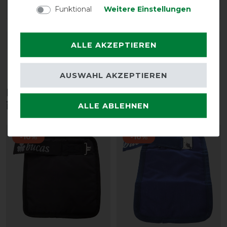
meinem (großen) Traber die 135er-Decke perfekt.
Funktional
Weitere Einstellungen
DETAILS ZUR PRODUKTSICHERHEIT
ALLE AKZEPTIEREN
AUSWAHL AKZEPTIEREN
Diese Produkte könnten dich auch
interessieren
ALLE ABLEHNEN
-10%
-10%