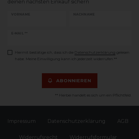
deinen nächsten Einkauf sichern
VORNAME
NACHNAME
Newsletter
E-MAIL **
Honig
Hiermit bestätige ich, dass ich die
Daten­schutz­erklärung
gelesen
habe. Meine Einwilligung kann ich jederzeit widerrufen.**
ABONNIEREN
** Hierbei handelt es sich um ein Pflichtfeld.
Impressum
Daten­schutz­erklärung
AGB
Widerrufs­recht
Widerrufs­formular