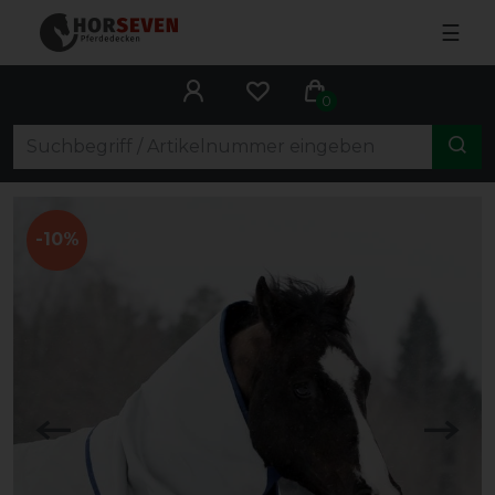
☰
0
-10%