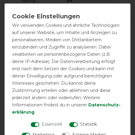
Neutral
0%
Negative
0%
Wir verwenden Cookies und ähnliche Technologien
LATEST REVIEWS
auf unserer Website, um Inhalte und Anzeigen zu
25.04.2026
personalisieren, Medien von Drittanbietern
Sehr gute Qualität und Passform
einzubinden und Zugriffe zu analysieren. Dabei
verarbeiten wir personenbezogene Daten (z.B.
deine IP-Adresse). Die Datenverarbeitung erfolgt
17.02.2026
erst nach dem Setzen der Cookies und kann mit
Wie alle Bucas-Artikel, die ich bisher gekauft habe, ein
deiner Einwilligung oder aufgrund berechtigten
zuverlässiger Partner für das Pferd
Interesses geschehen. Du kannst deine
Zustimmung erteilen oder ablehnen und diese
14.12.2025
jederzeit ändern oder widerrufen. Weitere
Top
Informationen findest du in unserer
Daten­schutz­
erklärung
.
28.11.2025
Essenziell
Statistik
Top
Marketing
Externe Medien