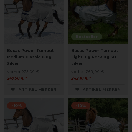
Bestseller
Bucas Power Turnout
Bucas Power Turnout
Medium Classic 150g -
Light Big Neck 0g SD -
Silver
silver
vorher 275,00 €
vorher 269,00 €
247,50 € *
242,10 € *
ARTIKEL MERKEN
ARTIKEL MERKEN
-10%
-10%