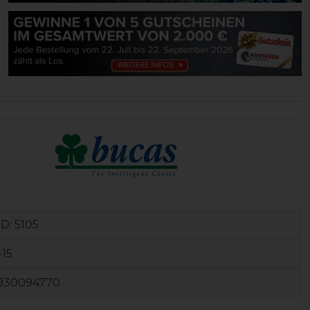
ID:
5105
-15
930094770