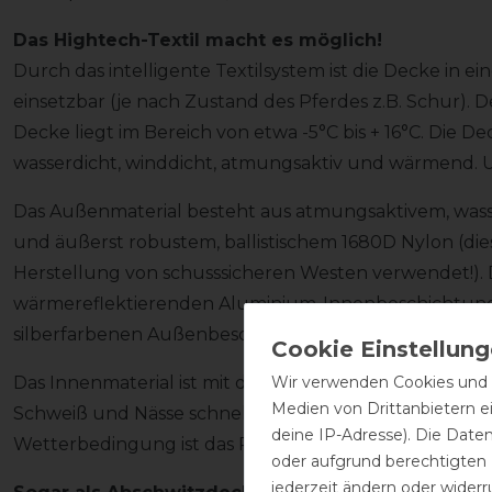
Das Hightech-Textil macht es möglich!
Durch das intelligente Textilsystem ist die Decke in 
einsetzbar (je nach Zustand des Pferdes z.B. Schur).
Decke liegt im Bereich von etwa -5°C bis + 16°C. Die Dec
wasserdicht, winddicht, atmungsaktiv und wärmend. 
Das Außenmaterial besteht aus atmungsaktivem, was
und äußerst robustem, ballistischem 1680D Nylon (dies
Herstellung von schusssicheren Westen verwendet!). D
wärmereflektierenden Aluminium-Innenbeschichtung
silberfarbenen Außenbeschichtung ausgestattet.
Wir verwenden Cookies und ä
Das Innenmaterial ist mit dem Bucas "Stay Dry" Fleece 
Medien von Drittanbietern e
Schweiß und Nässe schnell nach außen und hält dein P
deine IP-Adresse). Die Date
Wetterbedingung ist das Pferd von einem ausgeglic
oder aufgrund berechtigten
jederzeit ändern oder widerr