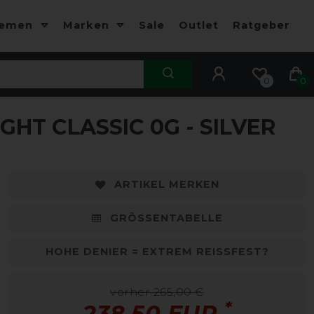
hemen
Marken
Sale
Outlet
Ratgeber
0
0
HT CLASSIC 0G - SILVER
-10%
-
ARTIKEL MERKEN
GRÖSSENTABELLE
HOHE DENIER = EXTREM REISSFEST?
vorher 265,00 €
*
238,50 EUR