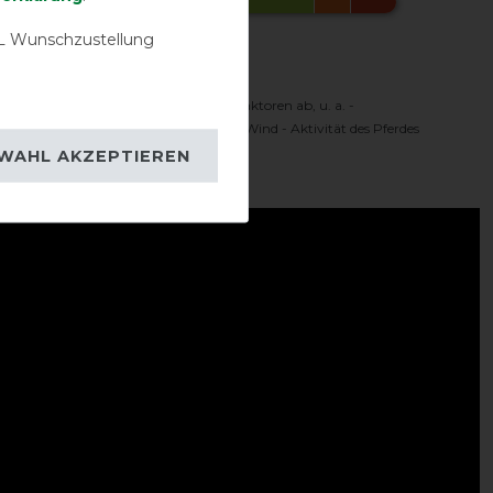
 Wunschzustellung
Komfortbereich
 Temperaturbereich hängt von vielen Faktoren ab, u. a. -
oren - Sonnenschein - Feuchtigkeit - Wind - Aktivität des Pferdes
WAHL AKZEPTIEREN
ideo: