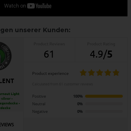
Product Reviews
Product Rating
61
4.9
/
5
product experience
LENT
calculated from 61 customer reviews
rnout Light
Positive
100%
 silver -
egendecke -
Neutral
0%
zdecke
Negative
0%
EVIEWS