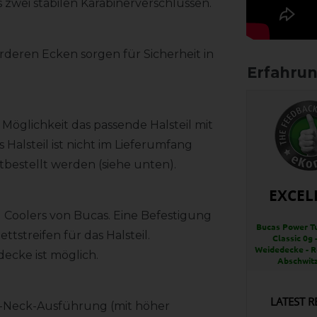
 zwei stabilen Karabinerverschlüssen.
rderen Ecken sorgen für Sicherheit in
Möglichkeit das passende Halsteil mit
 Halsteil ist nicht im Lieferumfang
bestellt werden (siehe unten).
EXCEL
d Coolers von Bucas. Eine Befestigung
Bucas Power Tu
tstreifen für das Halsteil.
Classic 0g -
Weidedecke - R
decke ist möglich.
Abschwit
LATEST R
gh-Neck-Ausführung (mit höher