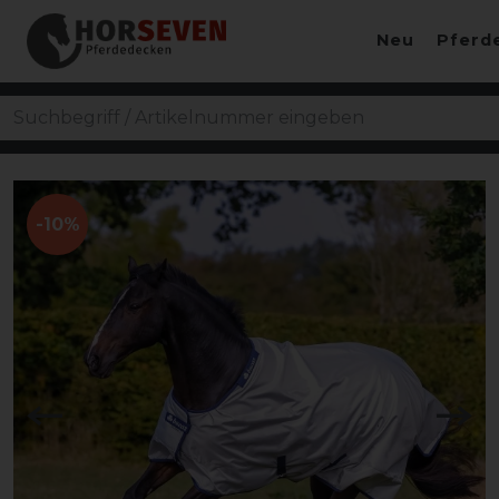
Neu
Pferd
-10%