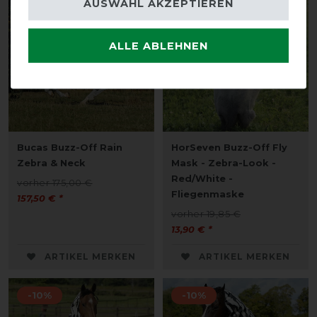
AUSWAHL AKZEPTIEREN
-10%
-30%
ALLE ABLEHNEN
Bucas Buzz-Off Rain
HorSeven Buzz-Off Fly
Zebra & Neck
Mask - Zebra-Look -
Red/White -
vorher 175,00 €
Fliegenmaske
157,50 € *
vorher 19,85 €
13,90 € *
ARTIKEL MERKEN
ARTIKEL MERKEN
-10%
-10%