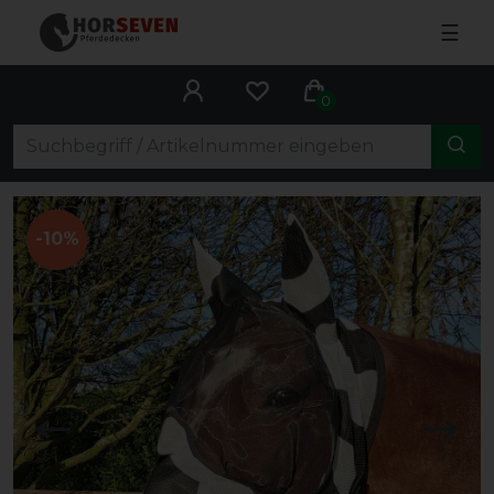
☰
0
-10%