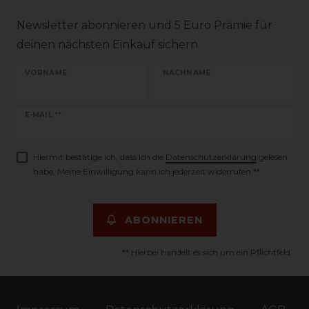
Newsletter abonnieren und 5 Euro Prämie für
deinen nächsten Einkauf sichern
VORNAME
NACHNAME
Newsletter
E-MAIL **
Honig
Hiermit bestätige ich, dass ich die
Daten­schutz­erklärung
gelesen
habe. Meine Einwilligung kann ich jederzeit widerrufen.**
ABONNIEREN
** Hierbei handelt es sich um ein Pflichtfeld.