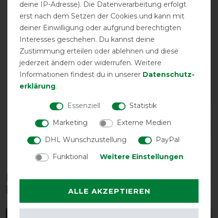
deine IP-Adresse). Die Datenverarbeitung erfolgt
LATEST REVIEWS
erst nach dem Setzen der Cookies und kann mit
18.10.2025
deiner Einwilligung oder aufgrund berechtigten
Interesses geschehen. Du kannst deine
Die beste Fliegenmaske für meinen Wallach
Zustimmung erteilen oder ablehnen und diese
jederzeit ändern oder widerrufen. Weitere
05.09.2024
Informationen findest du in unserer
Daten­schutz­
Die beste Fliegenmaske für meinen Ekzemer. Passt, ist
erklärung
.
robust und dabei schön luftig.
Essenziell
Statistik
Marketing
Externe Medien
DETAILS ZUR PRODUKTSICHERHEIT
DHL Wunschzustellung
PayPal
Funktional
Weitere Einstellungen
Diese Produkte könnten dich auch
interessieren
ALLE AKZEPTIEREN