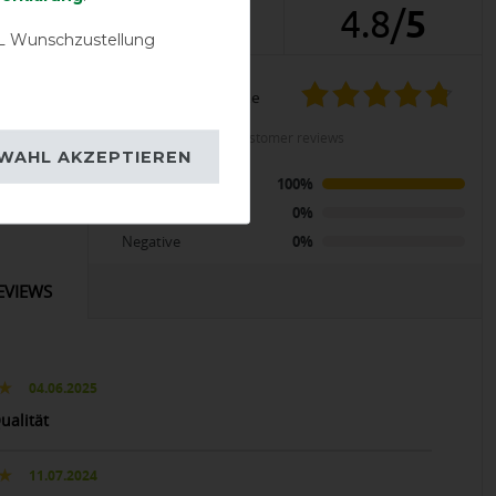
5
4.8
/
5
 Wunschzustellung
product experience
LENT
calculated from 5 customer reviews
WAHL AKZEPTIEREN
Rain Zebra &
Positive
100%
k
Neutral
0%
Negative
0%
EVIEWS
04.06.2025
ualität
11.07.2024