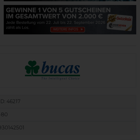
ID:
46217
-80
930142501