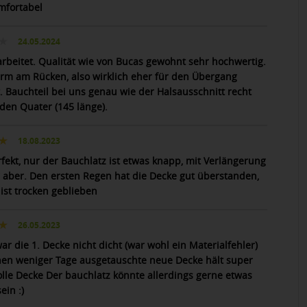
mfortabel
24.05.2024
arbeitet. Qualität wie von Bucas gewohnt sehr hochwertig.
rm am Rücken, also wirklich eher für den Übergang
. Bauchteil bei uns genau wie der Halsausschnitt recht
 den Quater (145 länge).
18.08.2023
rfekt, nur der Bauchlatz ist etwas knapp, mit Verlängerung
r aber. Den ersten Regen hat die Decke gut überstanden,
 ist trocken geblieben
26.05.2023
ar die 1. Decke nicht dicht (war wohl ein Materialfehler)
nen weniger Tage ausgetauschte neue Decke hält super
Tolle Decke Der bauchlatz könnte allerdings gerne etwas
ein :)