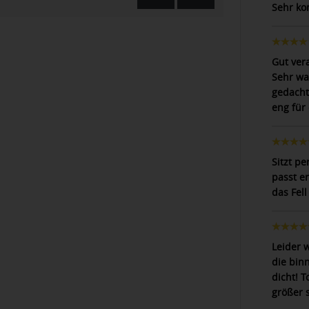
Sehr ko
Gut ver
Sehr wa
gedacht
eng für
Sitzt pe
passt e
das Fell
Leider w
die bin
dicht! 
größer s