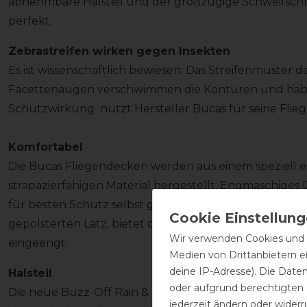
abnehmbare Halsteil und der großzügige Schweifsc
perfekt.
Zebrastreifen wirken gegen Insekten
Es ist wissenschaftlich bewiesen: Das Streifenmuster de
Facettenaugen verschwimmen die Konturen und habe
Schutzwirkung nutzt Hersteller Bucas für seine Flie
Komfortabel
Die Bucas Fliegendecken werden aus einem speziell e
strapazierfähigen Material hergestellt. Engmaschiges
für besten Schutz selbst gegen kleine Insekten. Das 
gepolsterten Latz, bietet optimalen Freiraum für die S
Wir verwenden Cookies und ä
eingeengt.
Medien von Drittanbietern e
deine IP-Adresse). Die Date
Halsteil
oder aufgrund berechtigten
Die neue Buzz-Off Rain & Neck hat ein abnehmbares Hal
jederzeit ändern oder widerr