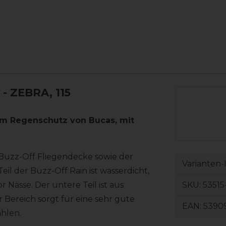
- ZEBRA, 115
em Regenschutz von Bucas, mit
 Buzz-Off Fliegendecke sowie der
Varianten-
l der Buzz-Off Rain ist wasserdicht,
SKU:
53515
Nässe. Der untere Teil ist aus
ereich sorgt für eine sehr gute
EAN:
5390
ahlen.