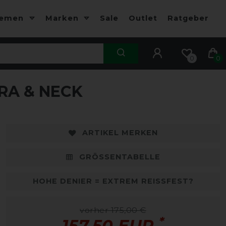
hemen
Marken
Sale
Outlet
Ratgeber
0
0
RA & NECK
-10%
-
ARTIKEL MERKEN
GRÖSSENTABELLE
HOHE DENIER = EXTREM REISSFEST?
vorher 175,00 €
*
157,50 EUR