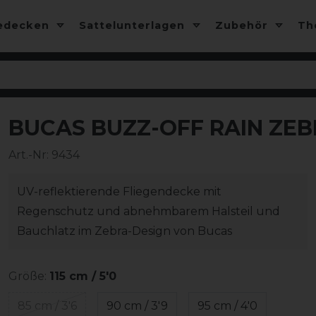
edecken
Sattelunterlagen
Zubehör
T
BUCAS BUZZ-OFF RAIN ZEB
-10%
Art.-Nr:
9434
UV-reflektierende Fliegendecke mit
Regenschutz und abnehmbarem Halsteil und
Bauchlatz im Zebra-Design von Bucas
Größe:
115 cm / 5'0
85 cm / 3'6
90 cm / 3'9
95 cm / 4'0