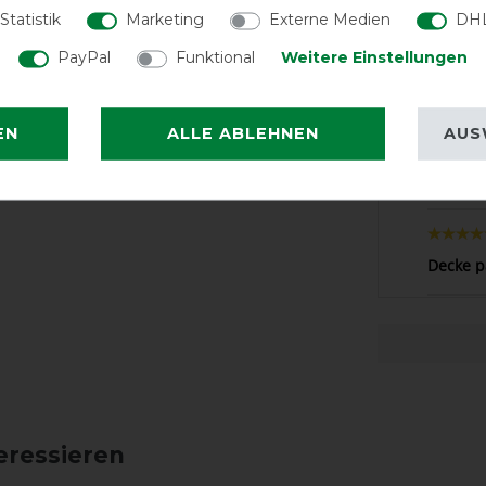
Statistik
Marketing
Externe Medien
DHL
PayPal
Funktional
Weitere Einstellungen
Zufried
EN
ALLE ABLEHNEN
AUS
Gute Ve
Decke p
eressieren