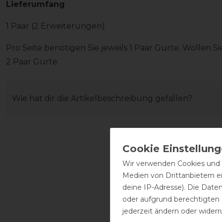
Lieferumfang
1 Paar (2 Erweiterungen)
Pro Seite benötigen Sie jeweils 1 Paar Gurte. Wollen S
2 Paar Gurte.
Wie hat dir die Artikelbeschreibung gefallen?
Wir verwenden Cookies und ä
Medien von Drittanbietern e
deine IP-Adresse). Die Date
oder aufgrund berechtigten
jederzeit ändern oder widerr