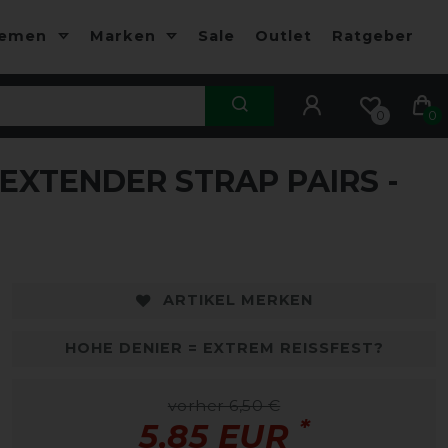
hemen
Marken
Sale
Outlet
Ratgeber
0
0
EXTENDER STRAP PAIRS -
ARTIKEL MERKEN
HOHE DENIER = EXTREM REISSFEST?
vorher 6,50 €
*
5,85 EUR