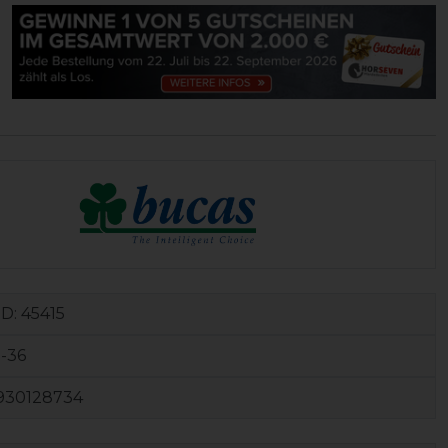
ID:
45415
-36
930128734