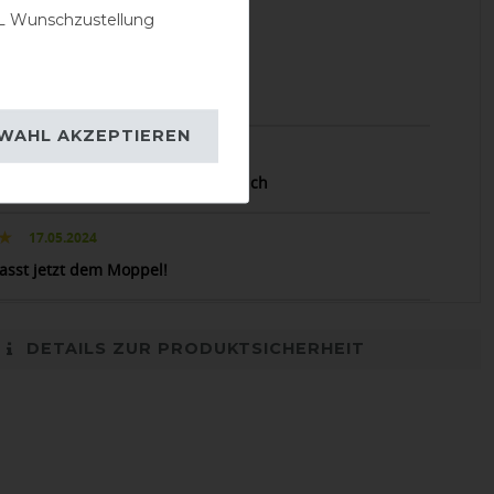
 Wunschzustellung
24.01.2026
en
WAHL AKZEPTIEREN
18.07.2024
rlängerung bei fülligen Pferdebauch
17.05.2024
asst jetzt dem Moppel!
DETAILS ZUR PRODUKTSICHERHEIT