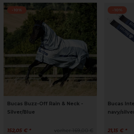
-10%
-10%
Bucas Buzz-Off Rain & Neck -
Bucas Inte
Silver/Blue
navy/silve
152,05 € *
vorher 169,00 €
21,15 € *