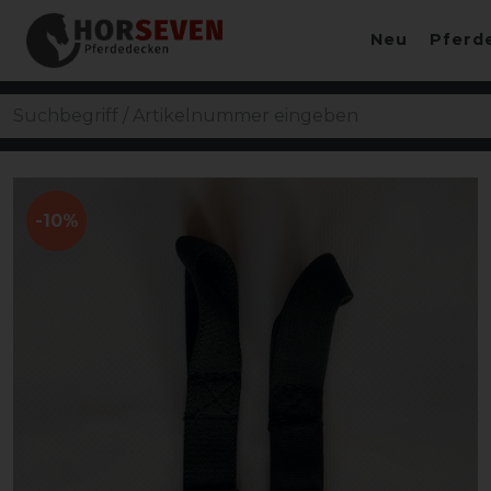
Neu
Pferd
-10%