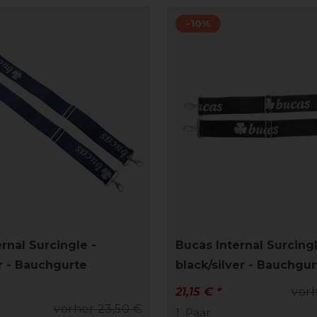
-10%
rnal Surcingle -
Bucas Internal Surcingl
r - Bauchgurte
black/silver - Bauchgur
21,15 € *
vorh
vorher 23,50 €
1
Paar