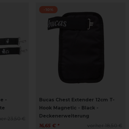
-10%
e -
Bucas Chest Extender 12cm T-
te
Hook Magnetic - Black -
Deckenerweiterung
er 23,50 €
16,65 € *
vorher 18,50 €