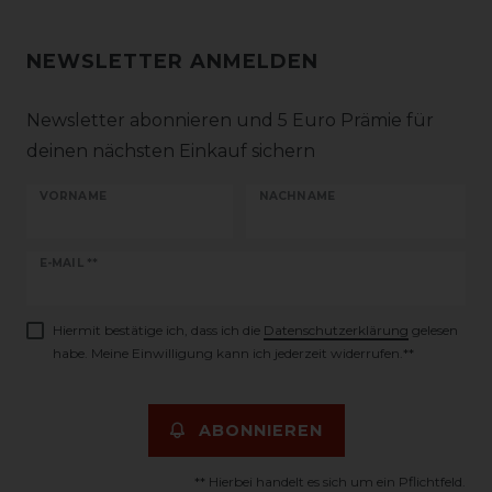
NEWSLETTER ANMELDEN
Newsletter abonnieren und 5 Euro Prämie für
deinen nächsten Einkauf sichern
VORNAME
NACHNAME
Newsletter
E-MAIL **
Honig
Hiermit bestätige ich, dass ich die
Daten­schutz­erklärung
gelesen
habe. Meine Einwilligung kann ich jederzeit widerrufen.**
ABONNIEREN
** Hierbei handelt es sich um ein Pflichtfeld.