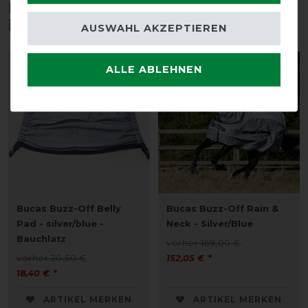
Diese Produkte könnten dich auch
interessieren
AUSWAHL AKZEPTIEREN
-10%
-10%
ALLE ABLEHNEN
Bucas Buzz-Off Belly
Bucas Buzz-Off Rain &
Pad - silver/blue -
Neck - Silver/Blue
Bauchlatz
vorher 169,00 €
vorher 20,50 €
152,05 € *
18,40 € *
ARTIKEL MERKEN
ARTIKEL MERKEN