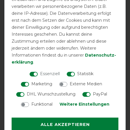
verarbeiten wir personenbezogene Daten (z.B.
deine IP-Adresse). Die Datenverarbeitung erfolgt
15.03.2021
erst nach dem Setzen der Cookies und kann mit
Gab im Moment leider nur Größe S. Habe es trotzdem
deiner Einwilligung oder aufgrund berechtigten
versuchsweise bestellt. Erstaunlicher Weise passen die
Interesses geschehen. Du kannst deine
Gurte einem Welsh Cob. Bin sehr zufrieden.
Zustimmung erteilen oder ablehnen und diese
jederzeit ändern oder widerrufen. Weitere
26.10.2020
Informationen findest du in unserer
Daten­schutz­
Super Qualität von Bucas
erklärung
.
03.03.2019
Essenziell
Statistik
super Verarbeitung und Qualität
Marketing
Externe Medien
DHL Wunschzustellung
PayPal
DETAILS ZUR PRODUKTSICHERHEIT
Funktional
Weitere Einstellungen
ALLE AKZEPTIEREN