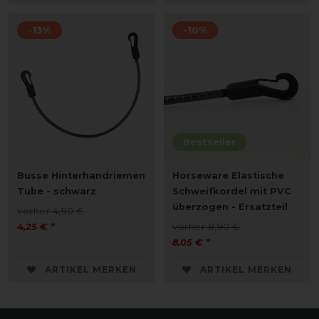
-13%
-10%
Bestseller
Busse Hinterhandriemen
Horseware Elastische
Tube - schwarz
Schweifkordel mit PVC
überzogen - Ersatzteil
vorher 4,90 €
4,25 € *
vorher 8,90 €
8,05 € *
ARTIKEL MERKEN
ARTIKEL MERKEN