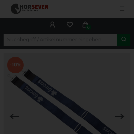
☰
0
-10%