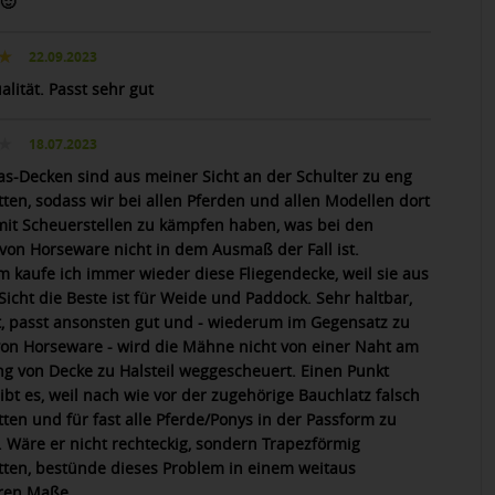
 🙂
22.09.2023
lität. Passt sehr gut
18.07.2023
as-Decken sind aus meiner Sicht an der Schulter zu eng
tten, sodass wir bei allen Pferden und allen Modellen dort
it Scheuerstellen zu kämpfen haben, was bei den
von Horseware nicht in dem Ausmaß der Fall ist.
m kaufe ich immer wieder diese Fliegendecke, weil sie aus
Sicht die Beste ist für Weide und Paddock. Sehr haltbar,
ut, passt ansonsten gut und - wiederum im Gegensatz zu
on Horseware - wird die Mähne nicht von einer Naht am
g von Decke zu Halsteil weggescheuert. Einen Punkt
ibt es, weil nach wie vor der zugehörige Bauchlatz falsch
tten und für fast alle Pferde/Ponys in der Passform zu
t. Wäre er nicht rechteckig, sondern Trapezförmig
tten, bestünde dieses Problem in einem weitaus
ren Maße.