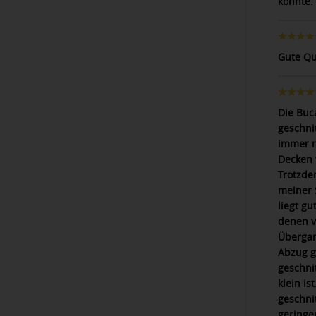
könnte.
Gute Qua
Die Buc
geschni
immer m
Decken 
Trotzde
meiner 
liegt g
denen v
Übergan
Abzug g
geschni
klein is
geschni
geringe