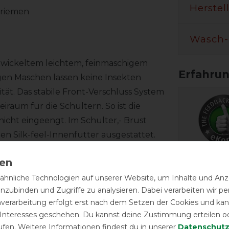
Herstel
friemen
Wasch-
twickeltem leichtem, feinmaschigem
en Maschen lassen keine Insekten
tät. Das stabile Front-Verschluss System
raum für die Schultern. So ist die
icht eingeengt. Im Schulter,- Brust
n Silk-feel-Innenfutter ausgestattet.
 Halsteil und der großzügige
EXCEL
st bequem zu öffnen und kann eventuell
mpfehlen wir die praktischen
hnliche Technologien auf unserer Website, um Inhalte und Anze
Bucas Buzz-Off
inzubinden und Zugriffe zu analysieren. Dabei verarbeiten wir 
en.
zebra - Fli
nverarbeitung erfolgt erst nach dem Setzen der Cookies und kann
 Interesses geschehen. Du kannst deine Zustimmung erteilen o
ufen. Weitere Informationen findest du in unserer
Daten­schutz
ngert die Einstrahlung des UV-Lichts