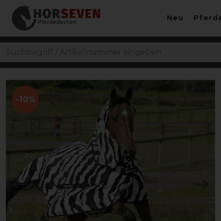
Neu
Pferd
-10%