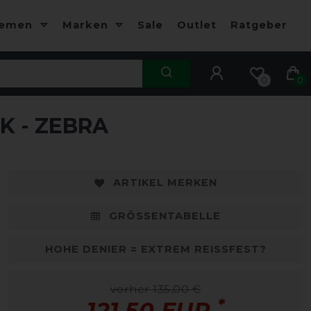
hemen
Marken
Sale
Outlet
Ratgeber
0
0
K - ZEBRA
-10%
-
ARTIKEL MERKEN
GRÖSSENTABELLE
HOHE DENIER = EXTREM REISSFEST?
vorher 135,00 €
*
121,50 EUR