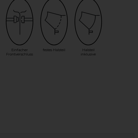
Einfacher
festes Halsteil
Halsteil
Frontverschluss
inklusive