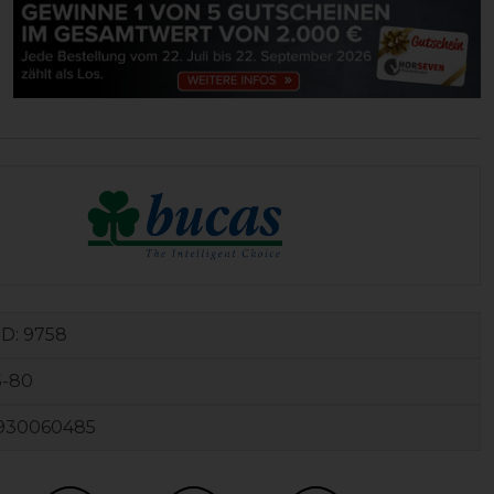
ID:
9758
5-80
930060485