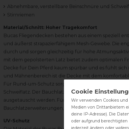
Abnehmbare, verstellbare Beinschnüre und Schwei
Stirnriemen
Material/Schnitt: Hoher Tragekomfort
Bucas Fliegendecken bestehen aus einem speziell en
und äußerst strapazierfähigem Mesh-Gewebe. Die eng
durch und sorgen gleichzeitig für hohe Atmungsaktivi
mit dem gepolsterten Latz bietet zudem optimalen Frei
Decke für Dein Pferd kaum spürbar und es fühlt sich n
und Mähnenbereich ist die Decke mit dem komfortable
Für Rund-um-Schutz sorgen der große Bauchlatz, das
Schweiflatz. Der Bauchlatz liegt eng am Bauch an, i
ausgetauscht werden. Für kräftiger gebaute Pferde e
Wir verwenden Cookies und ä
Medien von Drittanbietern e
Bauchlatzerweiterungen, am besten gleich mitbestell
deine IP-Adresse). Die Date
UV-Schutz
oder aufgrund berechtigten
jederzeit ändern oder widerr
Das Material der Bucas Buzz-Off Full Neck Zebra verri