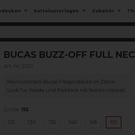
edecken
Sattelunterlagen
Zubehör
T
BUCAS BUZZ-OFF FULL NEC
-10%
Art.-Nr:
2321
Revolutionäre Bucas Fliegendecke im Zebra-
Look für Weide und Paddock mit festem Halsteil.
Größe:
155
125
130
135
140
145
155