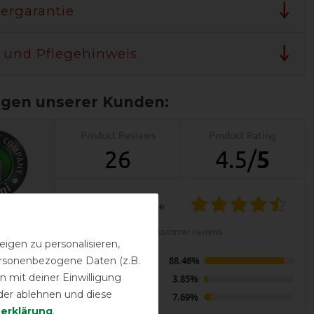
lergarantie
 und Pflegehinweis
Product Reviews
Product Rating
26
4.5
/
5
product experience
LENT
calculated from 26 customer reviews
igen zu personalisieren,
 Full Neck -
personenbezogene Daten (z.B.
Positive
88.46%
egendecke
 mit deiner Einwilligung
Neutral
3.85%
der ablehnen und diese
Negative
7.69%
­erklärung
.