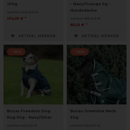
100g
- Navy/Orange 0g -
Hundedecke
vorher 149,00 €
134,05 € *
vorher 89,00 €
80,10 € *
ARTIKEL MERKEN
ARTIKEL MERKEN
-10%
-10%
Bucas Freedom Dog
Bucas Greenline Neck
Rug 50g - Navy/Silver
50g
vorher 43,00 €
vorher 64,00 €