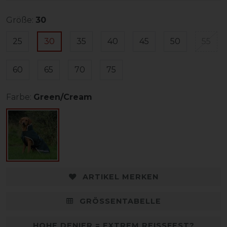
Größe:
30
25
30
35
40
45
50
55
60
65
70
75
Farbe:
Green/Cream
ARTIKEL MERKEN
GRÖSSENTABELLE
HOHE DENIER = EXTREM REISSFEST?