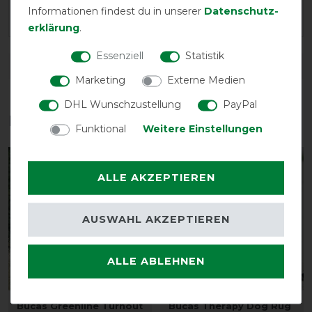
Informationen findest du in unserer
Daten­schutz­
nicht in 300g gibt.
erklärung
.
Essenziell
Statistik
DETAILS ZUR PRODUKTSICHERHEIT
Marketing
Externe Medien
DHL Wunschzustellung
PayPal
Das perfekte Zubehör für dich
Funktional
Weitere Einstellungen
-10%
-10%
ALLE AKZEPTIEREN
AUSWAHL AKZEPTIEREN
ALLE ABLEHNEN
Bucas Greenline Turnout
Bucas Therapy Dog Rug