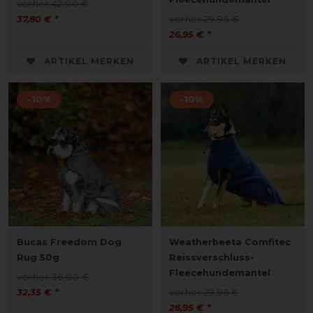
vorher 42,00 €
37,80 € *
vorher 29,95 €
26,95 € *
ARTIKEL MERKEN
ARTIKEL MERKEN
-10%
-10%
Bucas Freedom Dog
Weatherbeeta Comfitec
Rug 50g
Reissverschluss-
Fleecehundemantel
vorher 36,00 €
32,35 € *
vorher 29,95 €
26,95 € *