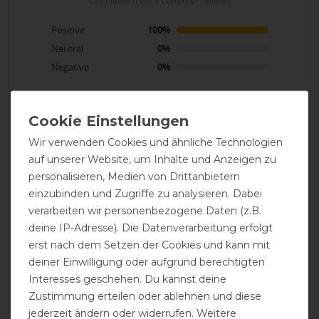
calculated from 3 customer reviews
Positive
100%
Neutral
0%
Negative
0%
LATEST REVIEWS
07.12.2025
Wir verwenden Cookies und ähnliche Technologien
Sehr gute Qualität und perfekte Passform.
auf unserer Website, um Inhalte und Anzeigen zu
personalisieren, Medien von Drittanbietern
12.11.2025
einzubinden und Zugriffe zu analysieren. Dabei
verarbeiten wir personenbezogene Daten (z.B.
Top Verarbeitung. Decke am Anfang noch etwas steif.
deine IP-Adresse). Die Datenverarbeitung erfolgt
Sehr schöner Regenschutz, die Reflexstreifen tadellos
leuchtend. Sehr empfehlenswer, halt Bucaslike.
erst nach dem Setzen der Cookies und kann mit
deiner Einwilligung oder aufgrund berechtigten
Interesses geschehen. Du kannst deine
23.10.2023
Zustimmung erteilen oder ablehnen und diese
Schnell und einfach anzuziehen, sitzt perfekt und hält
jederzeit ändern oder widerrufen. Weitere
trocken. Schade dass es gleiches Modell in der Farbe