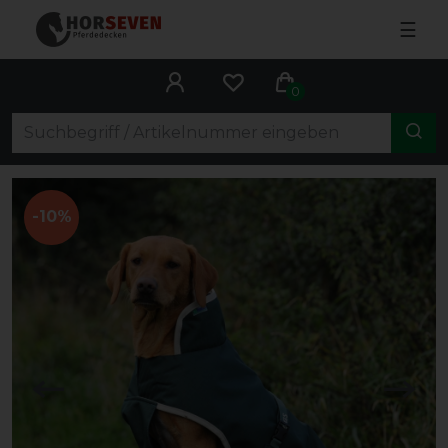
☰
0
-10%