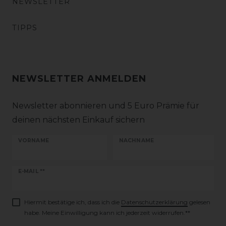
NEWSLETTER
TIPPS
NEWSLETTER ANMELDEN
Newsletter abonnieren und 5 Euro Prämie für
deinen nächsten Einkauf sichern
VORNAME
NACHNAME
Newsletter
E-MAIL **
Honig
Hiermit bestätige ich, dass ich die
Daten­schutz­erklärung
gelesen
habe. Meine Einwilligung kann ich jederzeit widerrufen.**