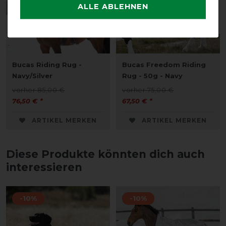
ALLE ABLEHNEN
Bucas Riding Rug -
Bucas Freedom Riding
Navy/Silver
Rug - 50g - Navy
vorher 85,00 €
vorher 75,00 €
76,50 € *
67,50 € *
ARTIKEL MERKEN
ARTIKEL MERKEN
Diese Produkte könnten dich auch
interessieren
-10%
-10%