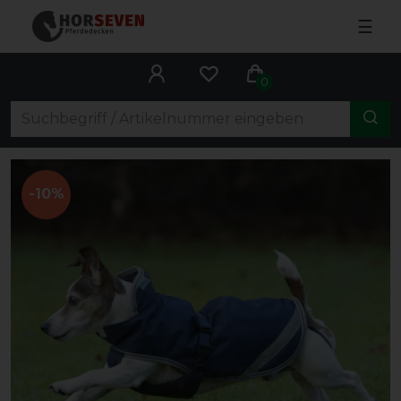
☰
0
-10%