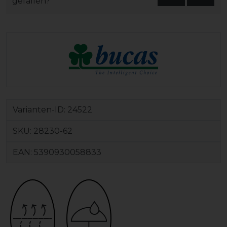
gefallen?
Varianten-ID:
24522
SKU:
28230-62
EAN:
5390930058833