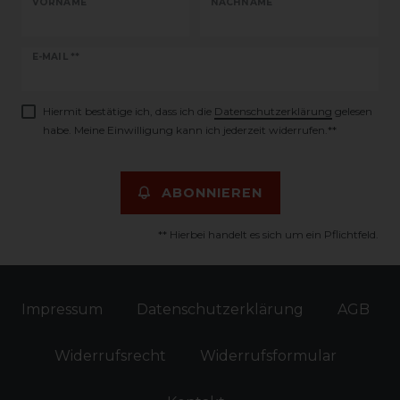
VORNAME
NACHNAME
Newsletter
E-MAIL **
Honig
Hiermit bestätige ich, dass ich die
Daten­schutz­erklärung
gelesen
habe. Meine Einwilligung kann ich jederzeit widerrufen.**
ABONNIEREN
** Hierbei handelt es sich um ein Pflichtfeld.
Impressum
Daten­schutz­erklärung
AGB
Widerrufs­recht
Widerrufs­formular