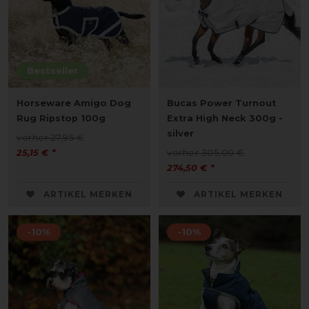
Bestseller
Horseware Amigo Dog
Bucas Power Turnout
Rug Ripstop 100g
Extra High Neck 300g -
silver
vorher 27,95 €
25,15 € *
vorher 305,00 €
274,50 € *
ARTIKEL MERKEN
ARTIKEL MERKEN
-10%
-10%