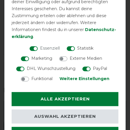
03.12.2021
deiner Einwilligung oder aufgrund berechtigten
Interesses geschehen. Du kannst deine
Alles super
Zustimmung erteilen oder ablehnen und diese
jederzeit ändern oder widerrufen. Weitere
22.10.2020
Informationen findest du in unserer
Daten­schutz­
Wir sind Wiederholungstäter, auch in der kleinen Größe
erklärung
.
sitzt die Decke perfekt. Preis/Leistungsverhältnis einfach
nur top!
Essenziell
Statistik
Marketing
Externe Medien
DETAILS ZUR PRODUKTSICHERHEIT
DHL Wunschzustellung
PayPal
Funktional
Weitere Einstellungen
Das perfekte Zubehör für dich
ALLE AKZEPTIEREN
-10%
-10%
AUSWAHL AKZEPTIEREN