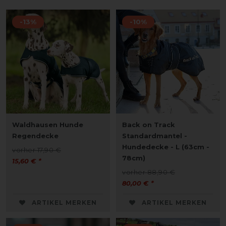
-13%
-10%
Waldhausen Hunde
Back on Track
Regendecke
Standardmantel -
Hundedecke - L (63cm -
vorher 17,90 €
78cm)
15,60 € *
vorher 88,90 €
80,00 € *
ARTIKEL MERKEN
ARTIKEL MERKEN