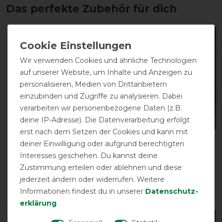
Das perfekte Zubehör für dich
-10%
Wir verwenden Cookies und ähnliche Technologien
auf unserer Website, um Inhalte und Anzeigen zu
personalisieren, Medien von Drittanbietern
einzubinden und Zugriffe zu analysieren. Dabei
verarbeiten wir personenbezogene Daten (z.B.
deine IP-Adresse). Die Datenverarbeitung erfolgt
erst nach dem Setzen der Cookies und kann mit
Bucas Sports Line Dog
Kentucky Dogwear
deiner Einwilligung oder aufgrund berechtigten
Cooler
Halsband Dog Collar
Interesses geschehen. Du kannst deine
"Velvet" - Old Rose
vorher 39,00 €
Zustimmung erteilen oder ablehnen und diese
35,10 € *
36,99 € *
jederzeit ändern oder widerrufen. Weitere
Informationen findest du in unserer
Daten­schutz­
ARTIKEL MERKEN
ARTIKEL MERKEN
erklärung
.