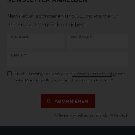
NEWSLETTER ANMELDEN
Newsletter abonnieren und 5 Euro Prämie für
deinen nächsten Einkauf sichern
VORNAME
NACHNAME
Newsletter
E-MAIL **
Honig
Hiermit bestätige ich, dass ich die
Daten­schutz­erklärung
gelesen
habe. Meine Einwilligung kann ich jederzeit widerrufen.**
ABONNIEREN
** Hierbei handelt es sich um ein Pflichtfeld.