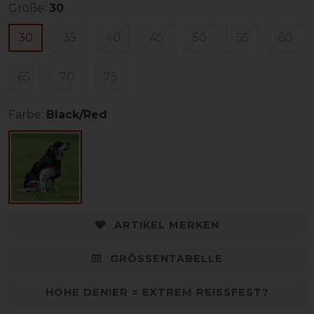
Größe:
30
30
35
40
45
50
55
60
65
70
75
Farbe:
Black/Red
ARTIKEL MERKEN
GRÖSSENTABELLE
HOHE DENIER = EXTREM REISSFEST?