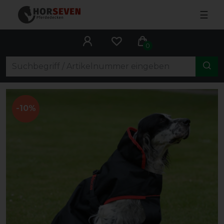
☰
0
-10%