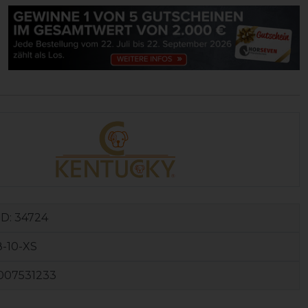
ID:
34724
-10-XS
007531233