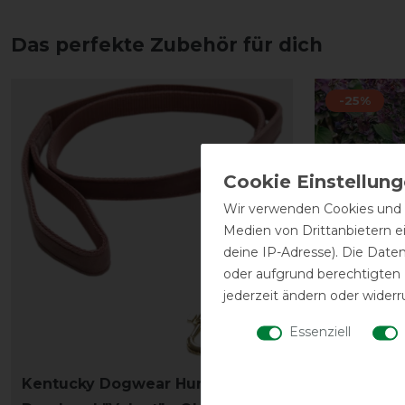
Das perfekte Zubehör für dich
-25%
Wir verwenden Cookies und ä
Medien von Drittanbietern e
deine IP-Adresse). Die Date
oder aufgrund berechtigten
jederzeit ändern oder widerr
Essenziell
Kentucky Dogwear Hundeleine
Kentucky