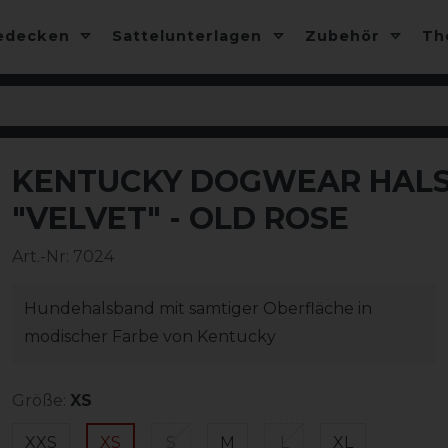
edecken
Sattelunterlagen
Zubehör
T
KENTUCKY DOGWEAR HALS
"VELVET" - OLD ROSE
Art.-Nr:
7024
Hundehalsband mit samtiger Oberfläche in
modischer Farbe von Kentucky
Größe:
XS
XXS
XS
S
M
L
XL