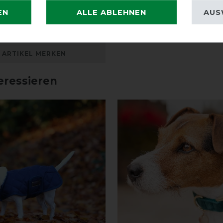
Waterproof 300g -
EN
ALLE ABLEHNEN
AUS
en
vorher 89,95 €
ARTIKEL MERKEN
eressieren