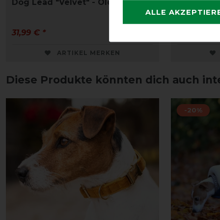
Dog Lead "Velvet" - Old Rose
Dog coat 
ALLE AKZEPTIER
Olive Gre
31,99 € *
67,45 € *
ARTIKEL MERKEN
Diese Produkte könnten dich auch int
-20%