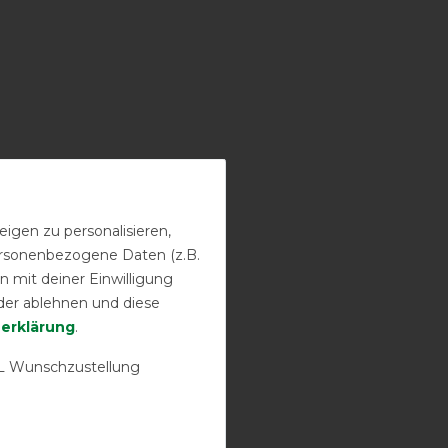
igen zu personalisieren,
personenbezogene Daten (z.B.
 mit deiner Einwilligung
der ablehnen und diese
­erklärung
.
 Wunschzustellung