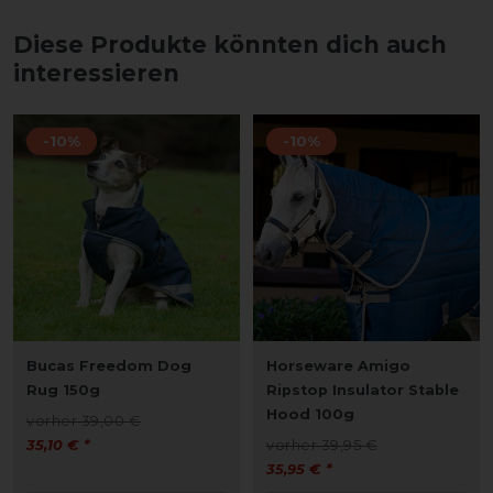
Diese Produkte könnten dich auch
interessieren
-10%
-10%
Bucas Freedom Dog
Horseware Amigo
Rug 150g
Ripstop Insulator Stable
Hood 100g
vorher 39,00 €
35,10 € *
vorher 39,95 €
35,95 € *