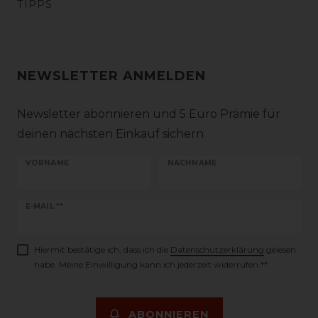
TIPPS
NEWSLETTER ANMELDEN
Newsletter abonnieren und 5 Euro Prämie für
deinen nächsten Einkauf sichern
VORNAME
NACHNAME
Newsletter
E-MAIL **
Honig
Hiermit bestätige ich, dass ich die
Daten­schutz­erklärung
gelesen
habe. Meine Einwilligung kann ich jederzeit widerrufen.**
ABONNIEREN