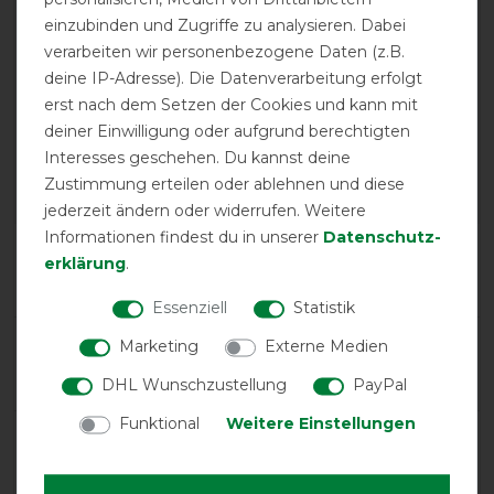
einzubinden und Zugriffe zu analysieren. Dabei
verarbeiten wir personenbezogene Daten (z.B.
deine IP-Adresse). Die Datenverarbeitung erfolgt
GOOD
erst nach dem Setzen der Cookies und kann mit
deiner Einwilligung oder aufgrund berechtigten
Kentucky Dogwear
Hundedecke Dog coat
Interesses geschehen. Du kannst deine
Waterproof 160g - Olive
Zustimmung erteilen oder ablehnen und diese
Green
jederzeit ändern oder widerrufen. Weitere
Informationen findest du in unserer
Daten­schutz­
Product Reviews
erklärung
.
1
Essenziell
Statistik
Product Rating
Marketing
Externe Medien
4
/
5
DHL Wunschzustellung
PayPal
Funktional
Weitere Einstellungen
product experience