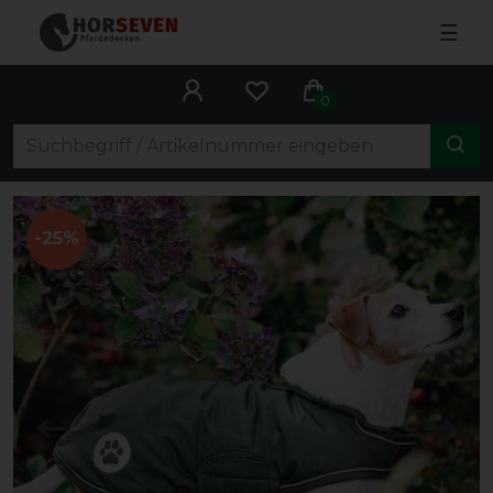
☰
0
-25%