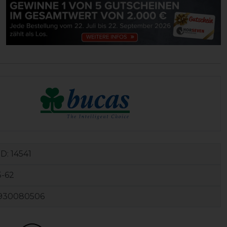
ID:
14541
5-62
930080506