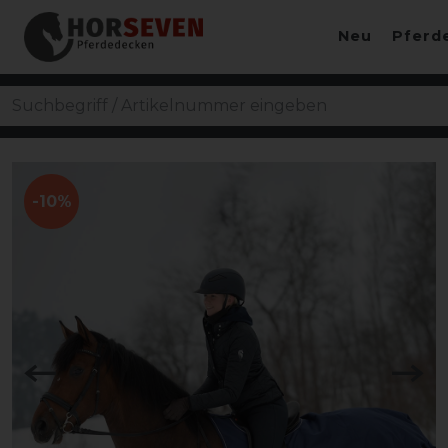
Neu
Pferd
-10%