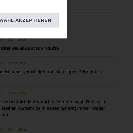
e Ausreitdecke
15.12.2021
WAHL AKZEPTIEREN
erecht, sehr gute Qualität.
30.11.2020
alität wie alle Bucas Produkte
27.03.2018
e ist super verarbeitet und sitzt super. Sehr gutes
25.02.2018
ecke hat mich leider noch nicht überzeugt. Fühlt sich
 steif an. Rutscht beim Reiten (Schritt) immer wieder
nten.
02.11.2016