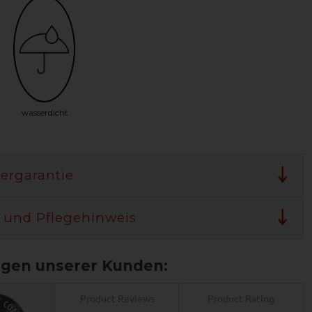
wasserdicht
lergarantie
 und Pflegehinweis
Product Reviews
Product Rating