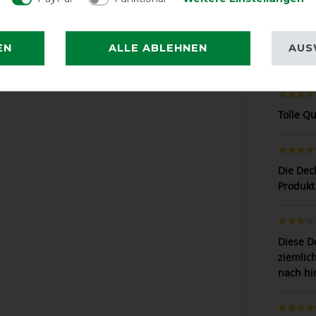
Perfekt
EN
ALLE ABLEHNEN
AUS
Größeng
Tolle Qu
Die Deck
Produkt
Diese D
ziemlich
nach hi