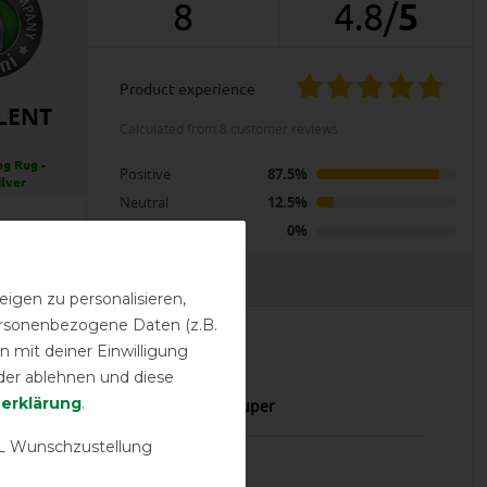
8
4.8
/
5
product experience
LENT
calculated from 8 customer reviews
ng Rug -
Positive
87.5%
lver
Neutral
12.5%
Negative
0%
EVIEWS
igen zu personalisieren,
personenbezogene Daten (z.B.
 mit deiner Einwilligung
30.09.2025
der ablehnen und diese
­erklärung
.
m und Funktionalität wie immer super
 Wunschzustellung
13.11.2023