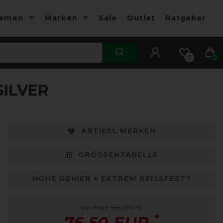
hemen
Marken
Sale
Outlet
Ratgeber
0
0
SILVER
-10%
-
ARTIKEL MERKEN
GRÖSSENTABELLE
HOHE DENIER = EXTREM REISSFEST?
vorher 85,00 €
*
76,50 EUR