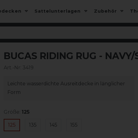
edecken
Sattelunterlagen
Zubehör
T
BUCAS RIDING RUG - NAVY/
-10%
Art.-Nr:
3419
Leichte wasserdichte Ausreitdecke in länglicher
Form
Größe:
125
125
135
145
155