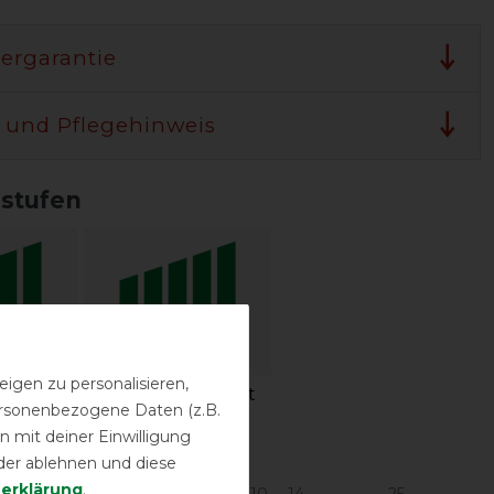
lergarantie
 und Pflegehinweis
sstufen
igen zu personalisieren,
igkeit
Wasserdichtigkeit
personenbezogene Daten (z.B.
 mit deiner Einwilligung
urbereich in °C*
der ablehnen und diese
­erklärung
.