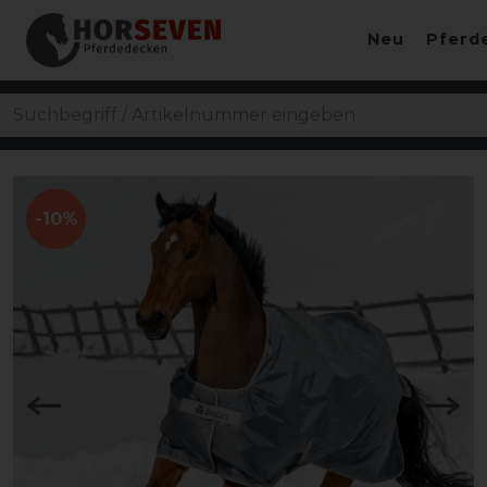
Neu
Pferd
-10%