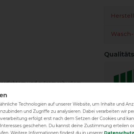
Herstel
Wasch-
Qualität
sserdichtem und extrem robustem
weise für die Herstellung von
ist mit dem Bucas "Stay Dry" Fleece
hnliche Technologien auf unserer Website, um Inhalte und Anze
Reißfest
chnell nach außen und hält das Pferd
inzubinden und Zugriffe zu analysieren. Dabei verarbeiten wir 
on einem ausgeglichenen Klima umgeben.
nverarbeitung erfolgt erst nach dem Setzen der Cookies und kann
Temperat
 Interesses geschehen. Du kannst deine Zustimmung erteilen o
ufen. Weitere Informationen findest du in unserer
Daten­schutz