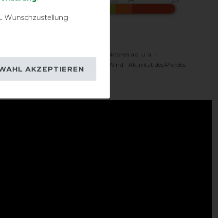
 Wunschzustellung
Komfortbereich
 Temperaturbereich hängt von vielen Faktoren ab, u. a. -
oren - Sonnenschein - Feuchtigkeit - Wind - Aktivität des Pferdes
WAHL AKZEPTIEREN
ideo: