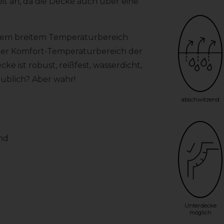
t an, da die Decke auch über eine
 einem breitem Temperaturbereich
. Der Komfort-Temperaturbereich der
cke ist robust, reißfest, wasserdicht,
ublich? Aber wahr!
abschwitzend
end
Unterdecke
möglich