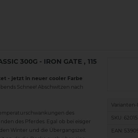
SIC 300G - IRON GATE
, 115
t - jetzt in neuer cooler Farbe
 abends Schnee! Abschwitzen nach
Varianten-
e Temperaturschwankungen des
SKU:
62015
nden des Pferdes. Egal ob bei eisiger
r den Winter und die Übergangszeit
EAN:
5390