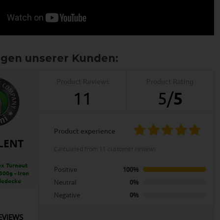
Product Reviews
Product Rating
11
5
/
5
product experience
LENT
calculated from 11 customer reviews
x Turnout
Positive
100%
300g - Iron
dedecke
Neutral
0%
Negative
0%
EVIEWS