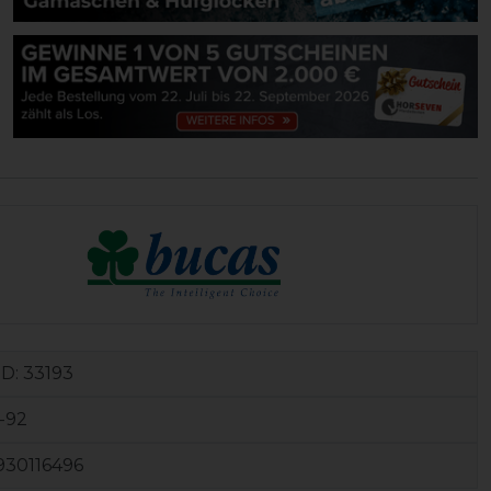
ID:
33193
-92
930116496