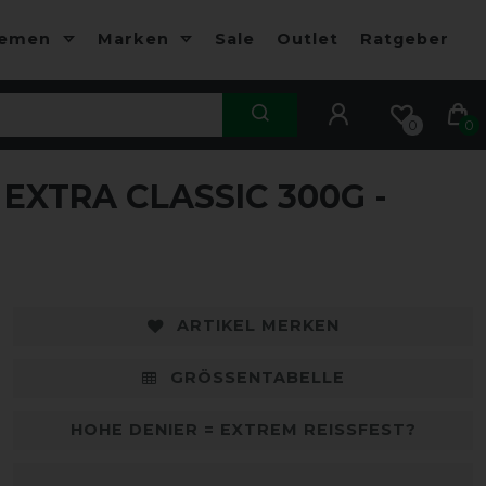
hemen
Marken
Sale
Outlet
Ratgeber
0
0
XTRA CLASSIC 300G -
-10%
-
ARTIKEL MERKEN
GRÖSSENTABELLE
HOHE DENIER = EXTREM REISSFEST?