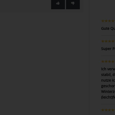
Gute Qu
Super P
Ich ver
stabil, 
nutze i
geschor
Winterz
(leicht)