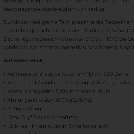
benötigt. Lästiges Umdecken gehört der Vergangenhei
hervorragende Abschwitzfunktion verfügt.
Durch das intelligente Textilsystem ist die Decke in
einsetzbar (je nach Zustand des Pferdes z .B. Schur)
Decke liegt im Bereich von etwa -15°C bis + 10°C. Die De
winddicht, extrem atmungsaktiv und wärmend. Ungla
Auf einen Blick
Außenmaterial aus ballistischem Nylon 1680 Denier
Wasserdicht / winddicht / atmungsaktiv / abschwitz
Wasserdichtigkeit: > 5000 mm Wassersäule
Atmungsaktivität: > 3000 g/24h/m2
300g Füllung
"Stay-Dry" Fleece Innenfutter
"Silk-feel" Innenfutter im Schulterbereich