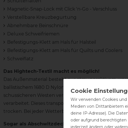
Schulterfalten
Magnetic-Snap-Lock mit Click 'n-Go - Verschluss
Verstellbare Kreuzbegurtung
Abnehmbare Beinschnüre
Deluxe Schweifriemen
Befestigungs-Klett am Hals für Halsteil
Befestigungs-Klett am Hals für Quilts und Coolers
Schweiflatz
Das Hightech-Textil macht es möglich!
Das Außenmaterial besteht aus atmungsaktivem, wa
ballistischem 1680 D Nylon (dieser Stoff wird normaler
schussicheren Westen verwendet!). Das Innenmaterial 
Wir verwenden Cookies und ä
verarbeitet. Dieses transportiert Schweiß und Nässe s
Medien von Drittanbietern e
trocken. Bei jeder Wetterbedingung ist das Pferd v
deine IP-Adresse). Die Date
oder aufgrund berechtigten
Sogar als Abschwitzdecke verwendbar
jederzeit ändern oder widerr