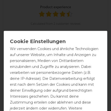
product experience
calculated from 2 customer reviews
Positive
100%
Neutral
0%
Negative
0%
Wir verwenden Cookies und ähnliche Technologien
auf unserer Website, um Inhalte und Anzeigen zu
personalisieren, Medien von Drittanbietern
LATEST REVIEWS
einzubinden und Zugriffe zu analysieren. Dabei
01.10.2024
verarbeiten wir personenbezogene Daten (z.B.
Halsteil Grösse M für Big Neck Decke Grösse 140 zu
deine IP-Adresse). Die Datenverarbeitung erfolgt
klein. Grösse L bestellt, passt und hält super. Hinweis
erst nach dem Setzen der Cookies und kann mit
diesbezüglich wäre gut.
deiner Einwilligung oder aufgrund berechtigten
Interesses geschehen. Du kannst deine
26.10.2020
Zustimmung erteilen oder ablehnen und diese
jederzeit ändern oder widerrufen. Weitere
Bucas eben ...