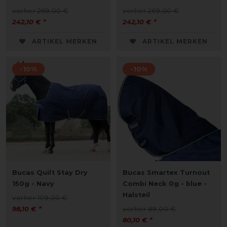
vorher 269,00 €
vorher 269,00 €
242,10 € *
242,10 € *
ARTIKEL MERKEN
ARTIKEL MERKEN
-10%
-10%
Bucas Quilt Stay Dry
Bucas Smartex Turnout
150g - Navy
Combi Neck 0g - blue -
Halsteil
vorher 109,00 €
98,10 € *
vorher 89,00 €
80,10 € *