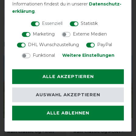
Informationen findest du in unserer
Daten­schutz­
erklärung
.
DETAILS ZUR PRODUKTSICHERHEIT
Essenziell
Statistik
Marketing
Externe Medien
Das perfekte Zubehör für dich
DHL Wunschzustellung
PayPal
Funktional
Weitere Einstellungen
-10%
-10%
ALLE AKZEPTIEREN
AUSWAHL AKZEPTIEREN
ALLE ABLEHNEN
Bucas Smartex Turnout
Bucas Smartex Turnout
Rain Classic 0g - Iron
Rain Classic 0g PONY -