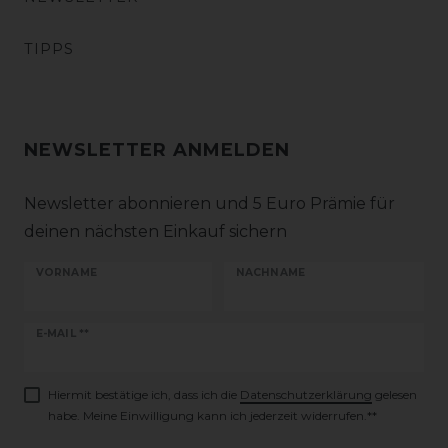
TIPPS
NEWSLETTER ANMELDEN
Newsletter abonnieren und 5 Euro Prämie für
deinen nächsten Einkauf sichern
VORNAME
NACHNAME
Newsletter
E-MAIL **
Honig
Hiermit bestätige ich, dass ich die
Daten­schutz­erklärung
gelesen
habe. Meine Einwilligung kann ich jederzeit widerrufen.**