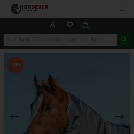
☰
0
-10%