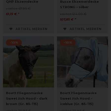
QHP Ekzemdecke
Busse Ekzemerdecke
STRONG - silber
vorher 67,95 €
61,15 € *
vorher 124,00 €
107,85 € *
ARTIKEL MERKEN
ARTIKEL MERKEN
-10%
-10%
Boett Fliegenmaske
Boett Fliegenmaske
Sweet Itch Hood - dark
Sweet Itch Hood -
brown (Gr. 85-115)
iceblue (Gr. 85-115)
vorher 70,95 €
vorher 70,95 €