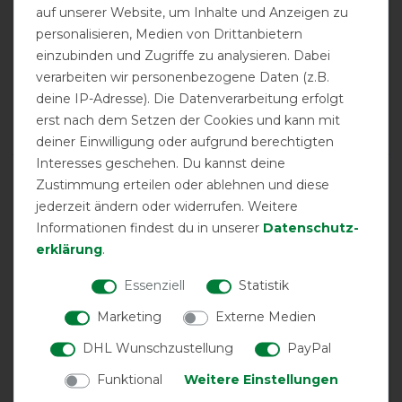
auf unserer Website, um Inhalte und Anzeigen zu
personalisieren, Medien von Drittanbietern
calculated from 3 customer reviews
einzubinden und Zugriffe zu analysieren. Dabei
Positive
100%
verarbeiten wir personenbezogene Daten (z.B.
Neutral
0%
deine IP-Adresse). Die Datenverarbeitung erfolgt
Negative
0%
erst nach dem Setzen der Cookies und kann mit
deiner Einwilligung oder aufgrund berechtigten
Interesses geschehen. Du kannst deine
LATEST REVIEWS
Zustimmung erteilen oder ablehnen und diese
07.10.2023
jederzeit ändern oder widerrufen. Weitere
Informationen findest du in unserer
Daten­schutz­
Guter Preis Schnelle Lieferung und die Einzig wahre
erklärung
.
Ekzemerhaube
Essenziell
Statistik
12.02.2018
Marketing
Externe Medien
Sehr gute qualität Schnelle lieferung
DHL Wunschzustellung
PayPal
22.04.2017
Funktional
Weitere Einstellungen
super stabile Fliegenmaske