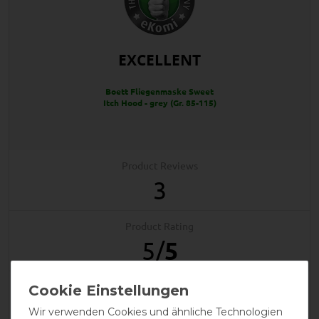
EXCELLENT
Boett Fliegenmaske Sweet
Itch Hood - grey (Gr. 85-115)
Product Reviews
3
Product Rating
5
/
5
product experience
Wir verwenden Cookies und ähnliche Technologien