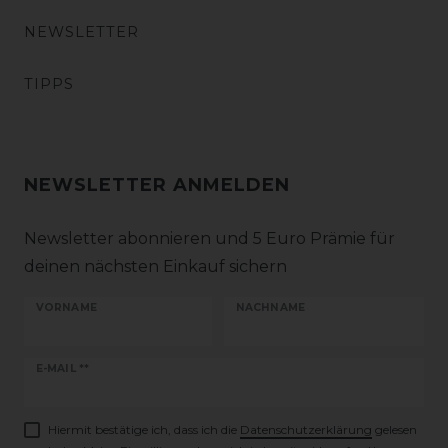
NEWSLETTER
TIPPS
NEWSLETTER ANMELDEN
Newsletter abonnieren und 5 Euro Prämie für
deinen nächsten Einkauf sichern
VORNAME
NACHNAME
Newsletter
E-MAIL **
Honig
Hiermit bestätige ich, dass ich die
Daten­schutz­erklärung
gelesen