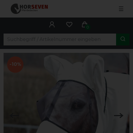
☰
0
-10%