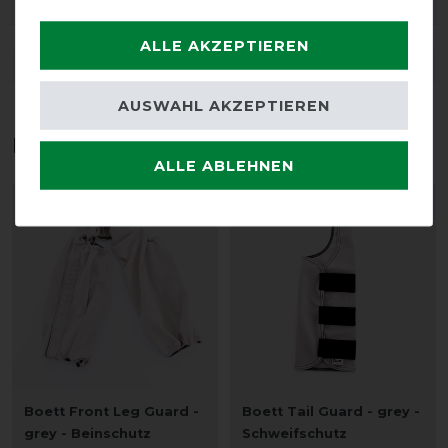
ALLE AKZEPTIEREN
DETAILS ZUR PRODUKTSICHERHEIT
AUSWAHL AKZEPTIEREN
Das perfekte Zubehör für dich
ALLE ABLEHNEN
-10%
-10%
Boett Front Leg Guard -
Boett Tail Guard - grey -
grey - Beinschutz
Schweifschutz