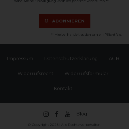
habe. Meine Einwilligung kann ich jederzeit widerrufen.**
ABONNIEREN
** Hierbei handelt es sich um ein Pflichtfeld.
Impressum
Daten­schutz­erklärung
AGB
Widerrufs­recht
Widerrufs­formular
Kontakt
Blog
© Copyright 2026 | Alle Rechte vorbehalten.