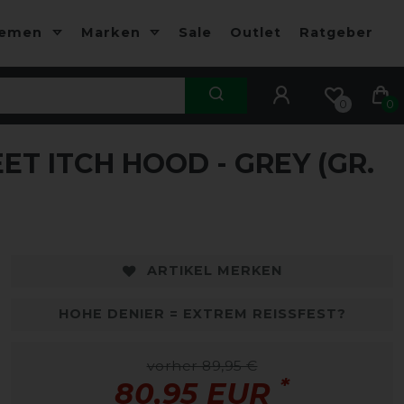
hemen
Marken
Sale
Outlet
Ratgeber
0
0
T ITCH HOOD - GREY (GR.
ARTIKEL MERKEN
HOHE DENIER = EXTREM REISSFEST?
vorher 89,95 €
*
80,95 EUR