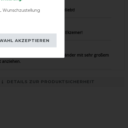
22.04.2024
rfekt und wir von meiner Stute geliebt!
 Wunschzustellung
05.05.2023
at einfach die besten Produkte für Ekzemer!
WAHL AKZEPTIEREN
06.08.2017
alität. Größte 5 lässt sich beim Isländer mit sehr großem
t anziehen.
DETAILS ZUR PRODUKTSICHERHEIT