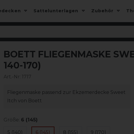
edecken
Sattelunterlagen
Zubehör
T
BOETT FLIEGENMASKE SWEE
-10%
140-170)
Art.-Nr:
1717
Fliegenmaske passend zur Ekzemerdecke Sweet
Itch von Boett
Größe:
6 (145)
5 (140)
6 (145)
8 (155)
9 (170)