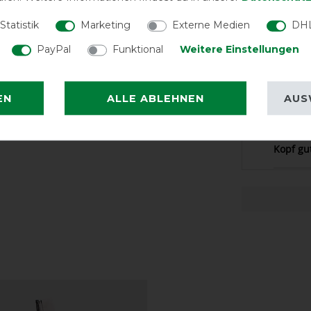
Passt pe
Statistik
Marketing
Externe Medien
DHL
PayPal
Funktional
Weitere Einstellungen
Boett h
EN
ALLE ABLEHNEN
AUS
Gute Qu
Kopf gu