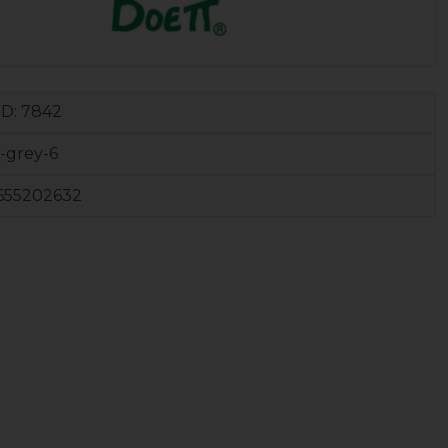
ID:
7842
-grey-6
655202632