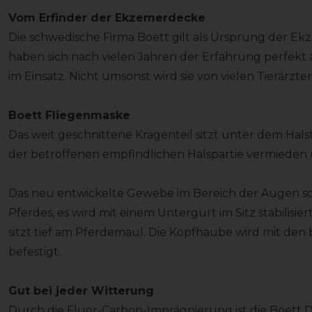
Vom Erfinder der Ekzemerdecke
Die schwedische Firma Boett gilt als Ursprung der Ek
haben sich nach vielen Jahren der Erfahrung perfekt 
im Einsatz. Nicht umsonst wird sie von vielen Tierärzt
Boett Fliegenmaske
Das weit geschnittene Kragenteil sitzt unter dem Halst
der betroffenen empfindlichen Halspartie vermieden u
Das neu entwickelte Gewebe im Bereich der Augen sor
Pferdes, es wird mit einem Untergurt im Sitz stabilisi
sitzt tief am Pferdemaul. Die Kopfhaube wird mit den 
befestigt.
Gut bei jeder Witterung
Durch die Fluor-Carbon-Imprägnierung ist die Boett