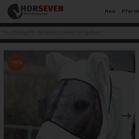
Neu
Pferd
-10%