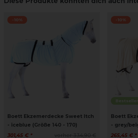
Diese Produkte könnten dich auch int
-10%
-10%
Bestselle
Boett Ekzemerdecke Sweet Itch
Boett Ekz
- iceblue (Größe 140 - 170)
- grey/bei
301,45 € *
vorher 334,90 €
265,45 € *