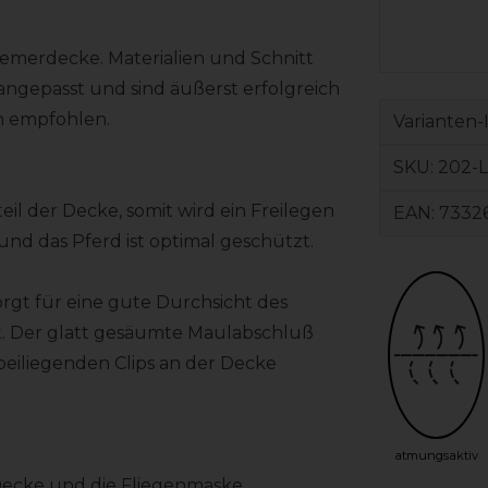
zemerdecke. Materialien und Schnitt
angepasst und sind äußerst erfolgreich
en empfohlen.
Varianten-
SKU:
202-L
eil der Decke, somit wird ein Freilegen
EAN:
7332
nd das Pferd ist optimal geschützt.
gt für eine gute Durchsicht des
ert. Der glatt gesäumte Maulabschluß
beiliegenden Clips an der Decke
atmungsaktiv
 Decke und die Fliegenmaske