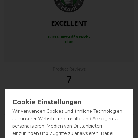
EXCELLENT
Bucas Buzz-Off & Neck -
Blue
Product Reviews
7
Product Rating
5
/
5
Wir verwenden Cookies und ähnliche Technologien
auf unserer Website, um Inhalte und Anzeigen zu
personalisieren, Medien von Drittanbietern
product experience
einzubinden und Zugriffe zu analysieren. Dabei