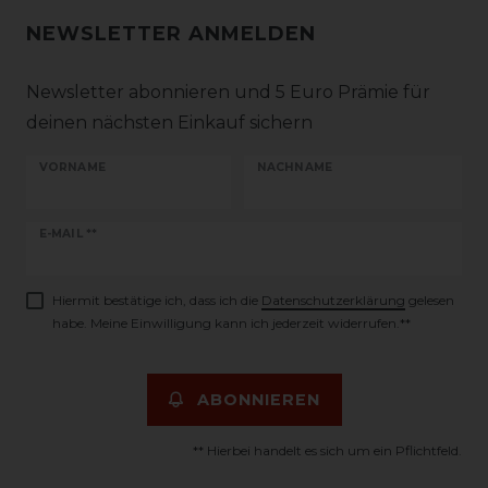
NEWSLETTER ANMELDEN
Newsletter abonnieren und 5 Euro Prämie für
deinen nächsten Einkauf sichern
VORNAME
NACHNAME
Newsletter
E-MAIL **
Honig
Hiermit bestätige ich, dass ich die
Daten­schutz­erklärung
gelesen
habe. Meine Einwilligung kann ich jederzeit widerrufen.**
ABONNIEREN
** Hierbei handelt es sich um ein Pflichtfeld.