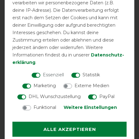
verarbeiten wir personenbezogene Daten (z.B.
calculated from 7 customer reviews
deine IP-Adresse). Die Datenverarbeitung erfolgt
erst nach dem Setzen der Cookies und kann mit
Positive
100%
deiner Einwilligung oder aufgrund berechtigten
Neutral
0%
Interesses geschehen. Du kannst deine
Negative
0%
Zustimmung erteilen oder ablehnen und diese
jederzeit ändern oder widerrufen. Weitere
Informationen findest du in unserer
Daten­schutz­
LATEST REVIEWS
erklärung
.
21.07.2025
Essenziell
Statistik
Top Qualität Schnitt der Ponydecke ist " eseltauglich"
Marketing
Externe Medien
17.07.2025
DHL Wunschzustellung
PayPal
Sehr gute Passfor.m. Leicht für warme Temperaturen.
Funktional
Weitere Einstellungen
05.07.2025
haltbar, auch bei großen Kaltblut mit Wuzzltendenzen,
ALLE AKZEPTIEREN
leicht mit Kärcher zu reinigen, einfach perfekt, aber