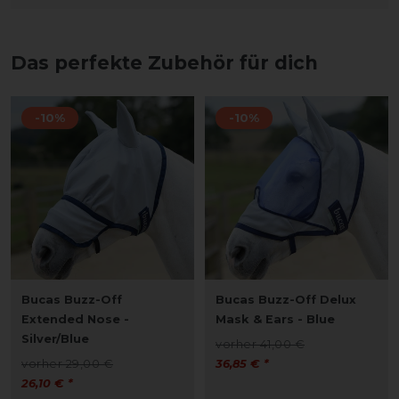
Das perfekte Zubehör für dich
-10%
-10%
Bucas Buzz-Off
Bucas Buzz-Off Delux
Extended Nose -
Mask & Ears - Blue
Silver/Blue
vorher 41,00 €
vorher 29,00 €
36,85 € *
26,10 € *