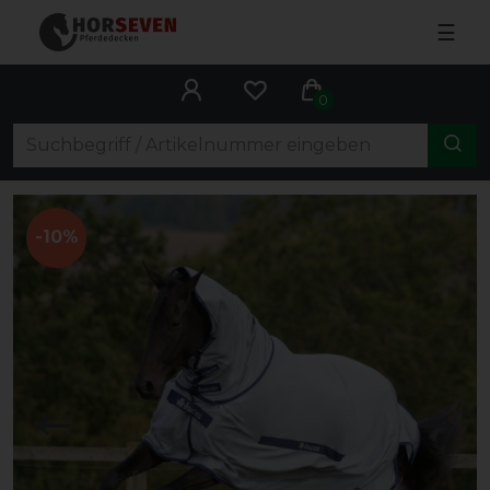
☰
0
-10%