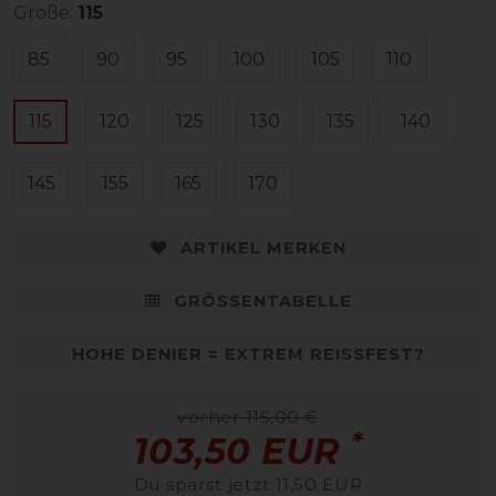
Größe:
115
85
90
95
100
105
110
115
120
125
130
135
140
145
155
165
170
ARTIKEL MERKEN
GRÖSSENTABELLE
HOHE DENIER = EXTREM REISSFEST?
vorher 115,00 €
*
103,50 EUR
Du sparst jetzt 11,50 EUR