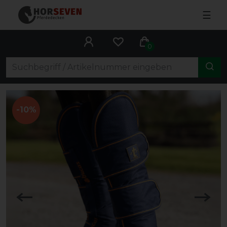
☰
0
-10%