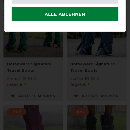
-10%
-10%
ALLE ABLEHNEN
Horseware Signature
Horseware Signature
Travel Boots
Travel Boots
vorher 119,95 €
vorher 119,95 €
107,95 € *
107,95 € *
ARTIKEL MERKEN
ARTIKEL MERKEN
-30%
-10%