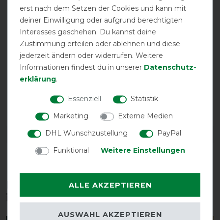
erst nach dem Setzen der Cookies und kann mit
deiner Einwilligung oder aufgrund berechtigten
Interesses geschehen. Du kannst deine
Zustimmung erteilen oder ablehnen und diese
jederzeit ändern oder widerrufen. Weitere
Informationen findest du in unserer
Daten­schutz­
erklärung
.
atmungsaktiv
Essenziell
Statistik
Marketing
Externe Medien
DHL Wunschzustellung
PayPal
DETAILS ZUR PRODUKTSICHERHEIT
Funktional
Weitere Einstellungen
Diese Produkte könnten dich auch
ALLE AKZEPTIEREN
interessieren
AUSWAHL AKZEPTIEREN