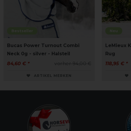
Bestseller
Neu
Bucas Power Turnout Combi
LeMieux K
Neck 0g - silver - Halsteil
Rug
84,60 € *
vorher 94,00 €
118,95 € *
ARTIKEL MERKEN