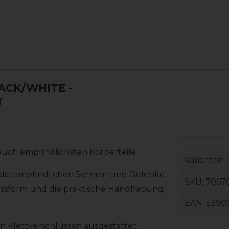
ACK/WHITE -
T
 auch empfindlichsten Körperteile.
Varianten-
die empfindlichen Sehnen und Gelenke
SKU:
7067
assform und die praktische Handhabung.
EAN:
5390
n Klettverschlüssen ausgestattet,