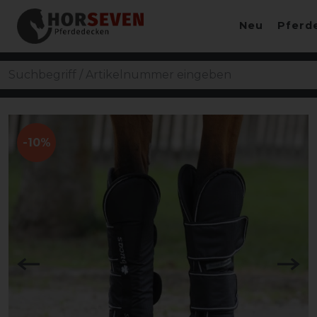
Neu
Pferd
-10%