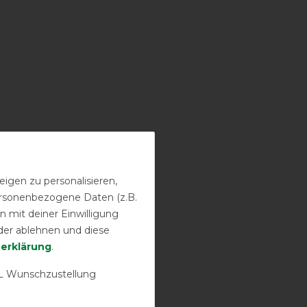
igen zu personalisieren,
personenbezogene Daten (z.B.
 mit deiner Einwilligung
der ablehnen und diese
­erklärung
.
 Wunschzustellung