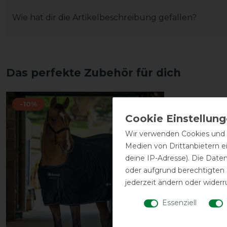
Wie hat dir die Artikelbeschreibung gefallen?
Das perfekte Zubehör für dich
-10%
Wir verwenden Cookies und ä
Medien von Drittanbietern e
deine IP-Adresse). Die Date
oder aufgrund berechtigten
jederzeit ändern oder widerr
Essenziell