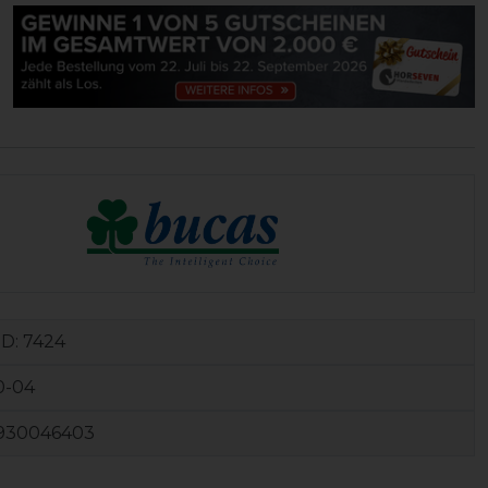
ID:
7424
0-04
930046403