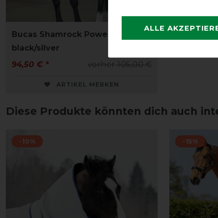
ALLE AKZEPTIER
Bucas Shamrock Power -
black/silver
94,50 € *
vorher 105,00 €
ARTIKEL MERKEN
Diese Produkte könnten dich auch int
-10%
-15%