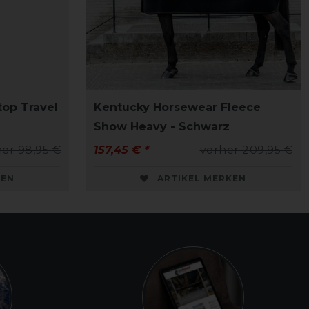
op Travel
Kentucky Horsewear Fleece
Show Heavy - Schwarz
er 98,95 €
157,45 € *
vorher 209,95 €
KEN
ARTIKEL MERKEN