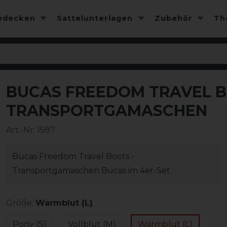
edecken
Sattelunterlagen
Zubehör
T
BUCAS FREEDOM TRAVEL B
-10%
TRANSPORTGAMASCHEN
Art.-Nr:
1587
Bucas Freedom Travel Boots -
Transportgamaschen Bucas im 4er-Set
Größe:
Warmblut (L)
Pony (S)
Vollblut (M)
Warmblut (L)