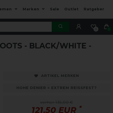
hemen
Marken
Sale
Outlet
Ratgeber
0
0
OOTS - BLACK/WHITE -
-10%
-
ARTIKEL MERKEN
HOHE DENIER = EXTREM REISSFEST?
vorher 135,00 €
*
121,50 EUR