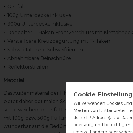
Gehfalte
100g Unterdecke inklusive
300g Unterdecke inklusive
Doppelter T-Haken Frontverschluss mit Klettabdec
Verstellbare Kreuzbegurtung mit T-Haken
Schweiflatz und Schweifriemen
Abnehmbare Beinschnüre
Reflektorstreifen
Material
Das Außenmaterial der HKM Decke besteht aus eine
bietet daher optimalen Schutz vor Wind und Regen. I
Wir verwenden Cookies und ä
seidig weichen Innenfutter ausgestattet. Durch ihre,
Medien von Drittanbietern e
deine IP-Adresse). Die Date
mit 100g bzw. 300g Füllung eignet sich die HKM Deck
oder aufgrund berechtigten
wunderbar auf die Bedürfnisse des Pferdes eingegan
jederzeit ändern oder widerr