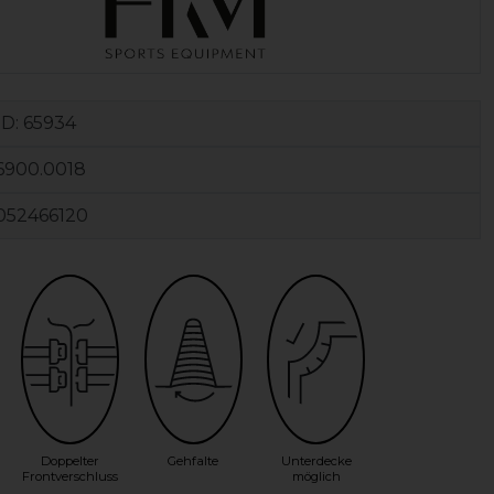
ID:
65934
6900.0018
052466120
Doppelter
Gehfalte
Unterdecke
Frontverschluss
möglich