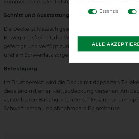
Sommerregen oder tiefste Temperaturen, Dein Pferd i
Essenziell
Schnitt und Ausstattung
Die Decke ist klassisch geschnitten. Die großzügigen
Bewegungsfreiheit, der Widerrist ist weich abgepols
ALLE AKZEPTIER
gefertigt und verfügt zudem über einen großzügigen 
und am Schweiflatz sorgen für gute Sichtbarkeit in de
Befestigung
Im Brustbereich wird die Decke mit doppelten T-Hake
diese sind mit einer Klettabdeckung versehen. Am Ba
verstellbaren Bauchgurten verschlossen. Für den op
Schweifriemen und abnehmbare Beinschnüre.