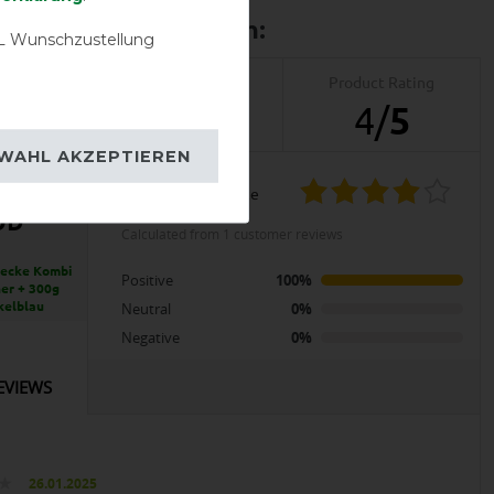
 Wunschzustellung
Product Reviews
Product Rating
1
4
/
5
WAHL AKZEPTIEREN
product experience
OD
calculated from 1 customer reviews
ecke Kombi
Positive
100%
ner + 300g
kelblau
Neutral
0%
Negative
0%
EVIEWS
26.01.2025