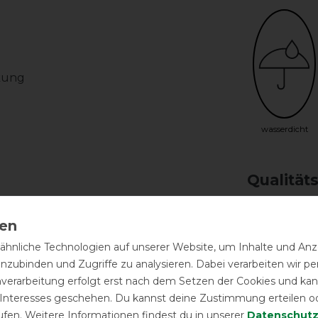
kung
wasserdicht
Qualität
m robusten 600 D Polyester Gewebe und
nnen ist die Outdoordecke mit einem
hnliche Technologien auf unserer Website, um Inhalte und Anze
 im Set enthaltenen, zwei Unterdecken
inzubinden und Zugriffe zu analysieren. Dabei verarbeiten wir 
nverarbeitung erfolgt erst nach dem Setzen der Cookies und kann
e hervorragend für das ganze Jahr, da
 Interesses geschehen. Du kannst deine Zustimmung erteilen o
gen werden kann. Ob leichter
Reißfest
ufen. Weitere Informationen findest du in unserer
Daten­schutz