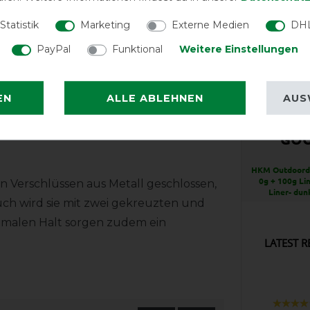
st immer perfekt geschützt.
Statistik
Marketing
Externe Medien
DHL
PayPal
Funktional
Weitere Einstellungen
 Gehfalten sorgen für hervorragende
tert. Die Decke wurde ohne Rückennaht
EN
ALLE ABLEHNEN
AUS
Schweiflatz. Reflektorstreifen vorne
r dunklen Jahreszeit.
GO
HKM Outdoord
0g + 100g Li
n Verschlüssen aus Metall geschlossen,
Liner- dun
uch wird sie mit zwei gekreuzten und
timalen Halt sorgen zudem ein
LATEST R