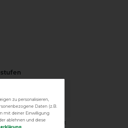
sstufen
igen zu personalisieren,
personenbezogene Daten (z.B.
 mit deiner Einwilligung
der ablehnen und diese
igkeit
Wasserdichtigkeit
­erklärung
.