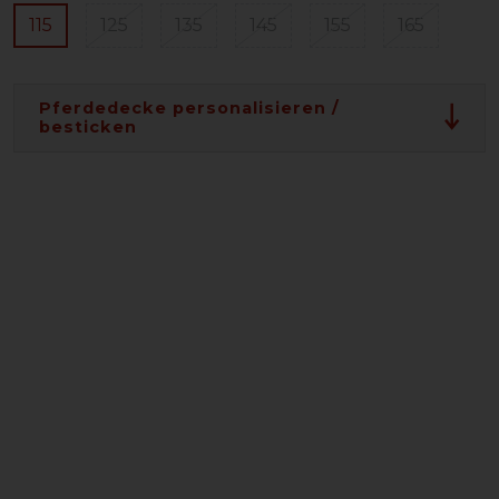
115
125
135
145
155
165
Pferdedecke personalisieren /
besticken