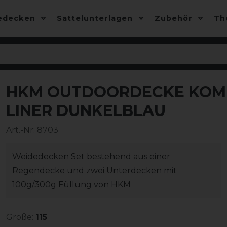
edecken
Sattelunterlagen
Zubehör
T
HKM OUTDOORDECKE KOMBI 
-20%
LINER DUNKELBLAU
Art.-Nr:
8703
Weidedecken Set bestehend aus einer
Regendecke und zwei Unterdecken mit
100g/300g Füllung von HKM
Größe:
115