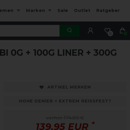
hemen
Marken
Sale
Outlet
Ratgeber
0
0
0G + 100G LINER + 300G
-20%
-
ARTIKEL MERKEN
HOHE DENIER = EXTREM REISSFEST?
vorher 174,90 €
*
139,95 EUR