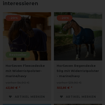
interessieren
-20%
-20%
Bestseller
HorSeven Fleecedecke
HorSeven Regendecke
mit Widerristpolster-
50g mit Widerristpolster
marine/navy
- marine/navy
vorher 54,90 €
vorher 129,90 €
43,90 € *
103,95 € *
ARTIKEL MERKEN
ARTIKEL MERKEN