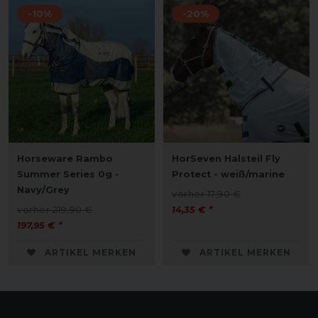
-10%
-20%
Horseware Rambo
HorSeven Halsteil Fly
Summer Series 0g -
Protect - weiß/marine
Navy/Grey
vorher 17,90 €
vorher 219,90 €
14,35 € *
197,95 € *
ARTIKEL MERKEN
ARTIKEL MERKEN