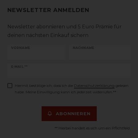
NEWSLETTER ANMELDEN
Newsletter abonnieren und 5 Euro Prämie für
deinen nächsten Einkauf sichern
VORNAME
NACHNAME
Newsletter
E-MAIL **
Honig
Hiermit bestätige ich, dass ich die
Daten­schutz­erklärung
gelesen
habe. Meine Einwilligung kann ich jederzeit widerrufen.**
ABONNIEREN
** Hierbei handelt es sich um ein Pflichtfeld.