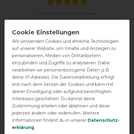
calculated from 1 customer reviews
Positive
100%
Neutral
0%
Wir verwenden Cookies und ähnliche Technologien
Negative
0%
auf unserer Website, um Inhalte und Anzeigen zu
personalisieren, Medien von Drittanbietern
LATEST REVIEWS
einzubinden und Zugriffe zu analysieren. Dabei
verarbeiten wir personenbezogene Daten (z.B.
02.10.2021
deine IP-Adresse). Die Datenverarbeitung erfolgt
Superschick, stabil und total easy im handling!
erst nach dem Setzen der Cookies und kann mit
deiner Einwilligung oder aufgrund berechtigten
Interesses geschehen. Du kannst deine
DETAILS ZUR PRODUKTSICHERHEIT
Zustimmung erteilen oder ablehnen und diese
jederzeit ändern oder widerrufen. Weitere
Informationen findest du in unserer
Daten­schutz­
Das perfekte Zubehör für dich
erklärung
.