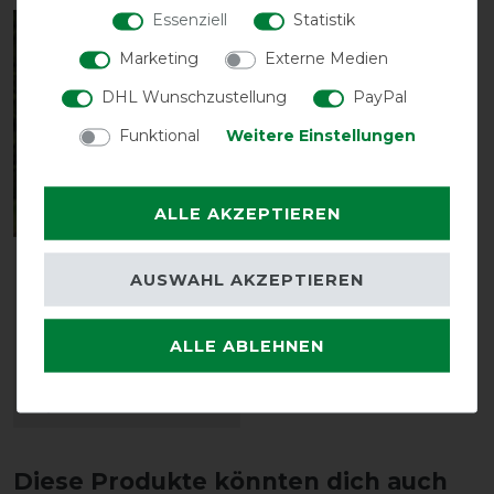
Essenziell
Statistik
-10%
Marketing
Externe Medien
DHL Wunschzustellung
PayPal
Funktional
Weitere Einstellungen
ALLE AKZEPTIEREN
Horseware Rambo Dry
AUSWAHL AKZEPTIEREN
Rug Supreme -
Navy/Silver
vorher 159,90 €
ALLE ABLEHNEN
143,95 € *
ARTIKEL MERKEN
Diese Produkte könnten dich auch