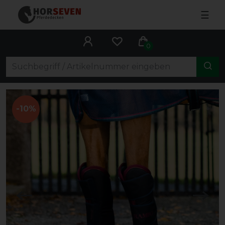
☰
0
-10%