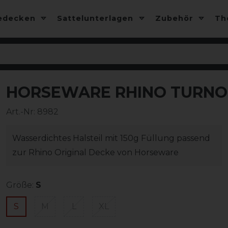
edecken
Sattelunterlagen
Zubehör
T
HORSEWARE RHINO TURNOU
-10%
Art.-Nr:
8982
Wasserdichtes Halsteil mit 150g Füllung passend
zur Rhino Original Decke von Horseware
Größe:
S
S
M
L
XL