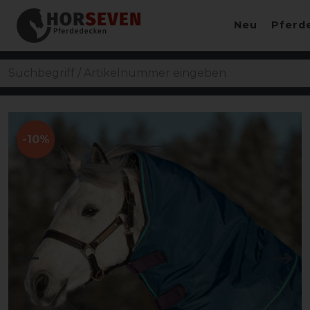
Neu
Pferd
-10%