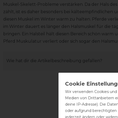
Muskel-Skelett-Probleme verstärken. Da der Hals de
zählt, ist es daher besonders bei kälteempfindlichen
diesen Muskel im Winter warm zu halten. Pferde verl
im Winter dauert es länger den Halsmuskel für die tä
bringen. Ein Halsteil hält diesen Bereich schön warm un
Pferd Muskulatur verliert oder sich sogar den Halsmus
Wie hat dir die Artikelbeschreibung gefallen?
Wir verwenden Cookies und ä
Medien von Drittanbietern e
deine IP-Adresse). Die Date
oder aufgrund berechtigten
jederzeit ändern oder widerr