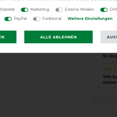
Statistik
Marketing
Externe Medien
DHL
PayPal
Funktional
Weitere Einstellungen
LATEST R
EN
ALLE ABLEHNEN
AUS
Qualitä
für die 
Tolle Qu
ströme