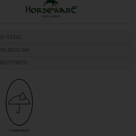
ID:
43355
92-BJAJ-SM
982079873
wasserdicht