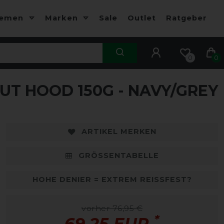
hemen
Marken
Sale
Outlet
Ratgeber
0
0
T HOOD 150G - NAVY/GREY
-10%
-
ARTIKEL MERKEN
GRÖSSENTABELLE
HOHE DENIER = EXTREM REISSFEST?
vorher 76,95 €
*
69,25 EUR