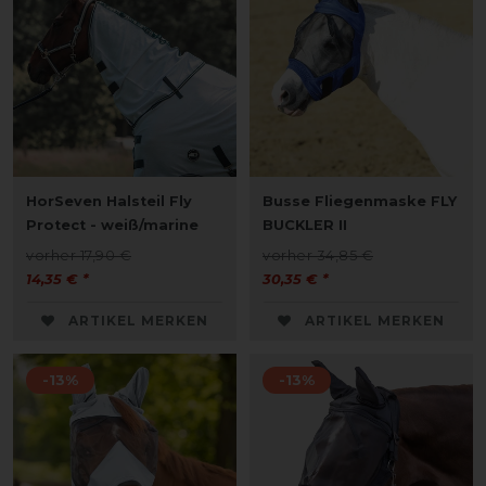
HorSeven Halsteil Fly
Busse Fliegenmaske FLY
Protect - weiß/marine
BUCKLER II
vorher 17,90 €
vorher 34,85 €
14,35 € *
30,35 € *
ARTIKEL MERKEN
ARTIKEL MERKEN
-13%
-13%