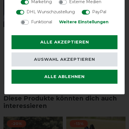
Marketing
Externe Medien
DHL Wunschzustellung
PayPal
Bestseller
Funktional
Weitere Einstellungen
Waldhausen Safe-Gum
Zedan Insekten-Gel m.
für T-Verschlüsse -
Schwamm 500ml
ALLE AKZEPTIEREN
silbergrau - 6 Stück
23,95 € *
vorher 12,90 €
0.5
Liter
| 23,95 € / Liter
AUSWAHL AKZEPTIEREN
11,25 € *
6
Stück
ALLE ABLEHNEN
ARTIKEL MERKEN
ARTIKEL MERKEN
Diese Produkte könnten dich auch
interessieren
-20%
-13%