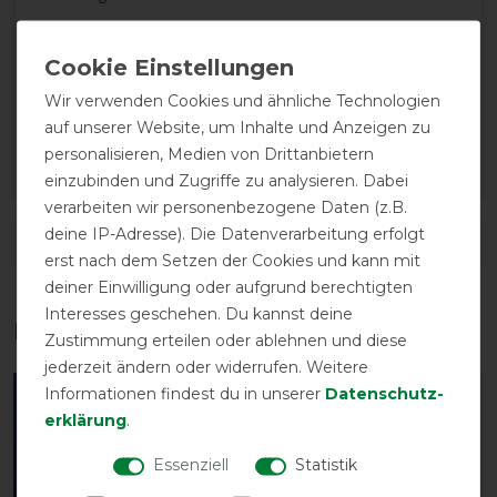
LATEST REVIEWS
Wir verwenden Cookies und ähnliche Technologien
10.08.2025
auf unserer Website, um Inhalte und Anzeigen zu
Die Fliegenmasken passen meinem dicken Kaltblut. Der
personalisieren, Medien von Drittanbietern
Versand erfolgte superschnell.
einzubinden und Zugriffe zu analysieren. Dabei
verarbeiten wir personenbezogene Daten (z.B.
deine IP-Adresse). Die Datenverarbeitung erfolgt
DETAILS ZUR PRODUKTSICHERHEIT
erst nach dem Setzen der Cookies und kann mit
deiner Einwilligung oder aufgrund berechtigten
Interesses geschehen. Du kannst deine
Das perfekte Zubehör für dich
Zustimmung erteilen oder ablehnen und diese
jederzeit ändern oder widerrufen. Weitere
Informationen findest du in unserer
Daten­schutz­
-13%
erklärung
.
Essenziell
Statistik