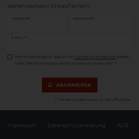
deinen nächsten Einkauf sichern
VORNAME
NACHNAME
Newsletter
E-MAIL **
Honig
Hiermit bestätige ich, dass ich die
Daten­schutz­erklärung
gelesen
habe. Meine Einwilligung kann ich jederzeit widerrufen.**
ABONNIEREN
** Hierbei handelt es sich um ein Pflichtfeld.
Impressum
Daten­schutz­erklärung
AGB