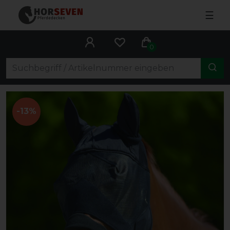
☰
0
-13%