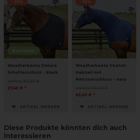
-10%
-10%
Bestseller
Weatherbeeta Deluxe
Weatherbeeta Stretch
Schulterschutz - black
Halsteil mit
Reissverschluss - navy
vorher 30,50 €
27,45 € *
vorher 70,00 €
63,00 € *
ARTIKEL MERKEN
ARTIKEL MERKEN
Diese Produkte könnten dich auch
interessieren