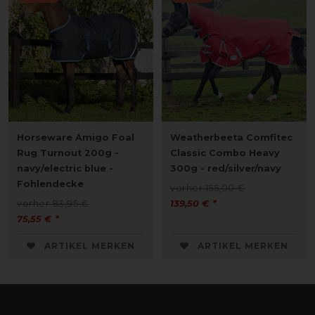
Horseware Amigo Foal
Weatherbeeta Comfitec
Rug Turnout 200g -
Classic Combo Heavy
navy/electric blue -
300g - red/silver/navy
Fohlendecke
vorher 155,00 €
vorher 83,95 €
139,50 € *
75,55 € *
ARTIKEL MERKEN
ARTIKEL MERKEN