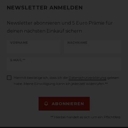
NEWSLETTER ANMELDEN
Newsletter abonnieren und 5 Euro Prämie für
deinen nächsten Einkauf sichern
VORNAME
NACHNAME
Newsletter
E-MAIL **
Honig
Hiermit bestätige ich, dass ich die
Daten­schutz­erklärung
gelesen
habe. Meine Einwilligung kann ich jederzeit widerrufen.**
ABONNIEREN
** Hierbei handelt es sich um ein Pflichtfeld.