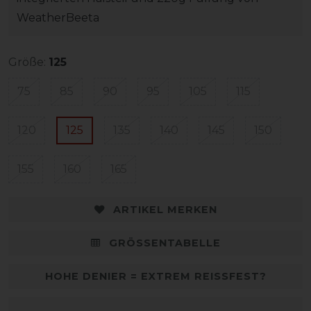
WeatherBeeta
Größe:
125
75
85
90
95
105
115
120
125
135
140
145
150
155
160
165
ARTIKEL MERKEN
GRÖSSENTABELLE
HOHE DENIER = EXTREM REISSFEST?