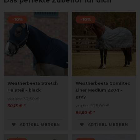
Das perfekte Zubehör für dich
-10%
-10%
Weatherbeeta Stretch
Weatherbeeta Comfitec
Halsteil - black
Liner Medium 220g -
grey
vorher 33,50 €
30,15 € *
vorher 105,00 €
94,50 € *
ARTIKEL MERKEN
ARTIKEL MERKEN