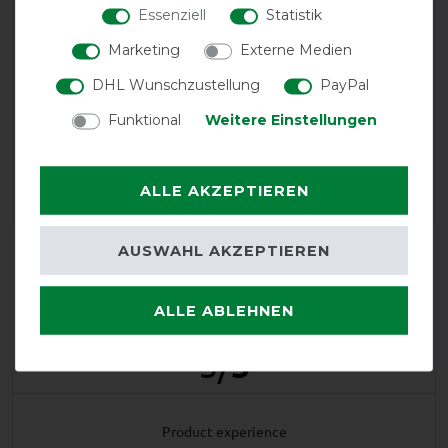
Essenziell
Statistik
Marketing
Externe Medien
DHL Wunschzustellung
PayPal
EXCELLENT
Funktional
Weitere Einstellungen
Weatherbeeta ComFiTec
Plus Dynamic II Combo Neck
Medium 220g -
ALLE AKZEPTIEREN
Maroon/Grey/White
Product Reviews
AUSWAHL AKZEPTIEREN
1
ALLE ABLEHNEN
Product Rating
5
/
5
product experience