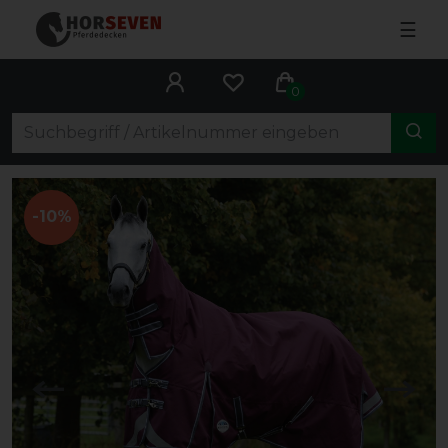
☰
0
-10%