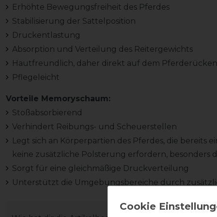
Erhöhte Bewegungsfreiheit des Pferdes
Stabilisierung der Sattelposition
Druckentlastung
Absorption und Verteilung des Reitergewichts
Hautfreundlich, daher direkt auf dem Pferderücken
Pflegeleicht
Vorteile Memoryschaum:
Stoßabsorbierend
Verhindert Reibungs- und Scheuerstellen
Legt sich an Körperpartien des Pferdes, die bereits
keine zusätzliche Polsterung erfordern, besonders 
Sorgt für eine gleichmäßige Druckverteilung
Unterstützt die Umgebungsbereiche durch zusätzli