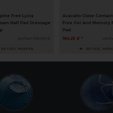
Spine Free Lycra
Acavallo Close Contact
oam Half Pad Dressage
Free Gel And Memory 
ip
Pad
vorher 159,90 €
164,25 € *
vorh
ARTIKEL MERKEN
ARTIKEL MER