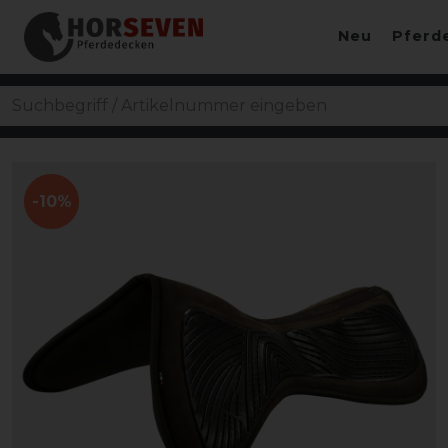
Neu
Pferd
-10%