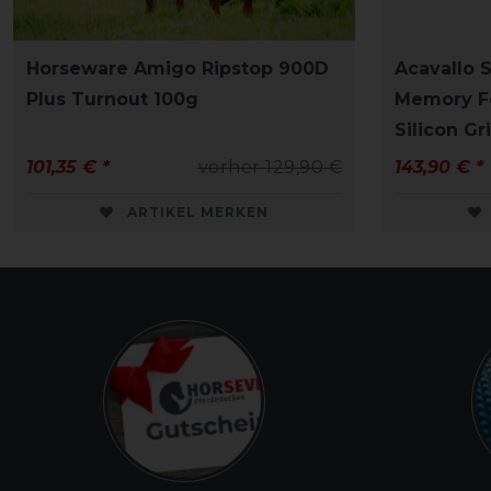
Horseware Amigo Ripstop 900D
Acavallo 
Plus Turnout 100g
Memory F
Silicon Gr
101,35 € *
vorher 129,90 €
143,90 € *
ARTIKEL MERKEN