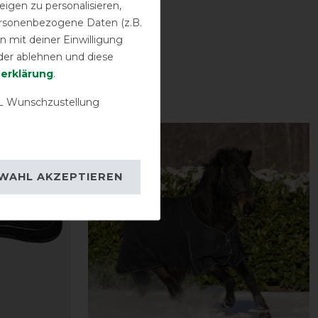
igen zu personalisieren,
personenbezogene Daten (z.B.
 mit deiner Einwilligung
der ablehnen und diese
­erklärung
.
 Wunschzustellung
-13%
WAHL AKZEPTIEREN