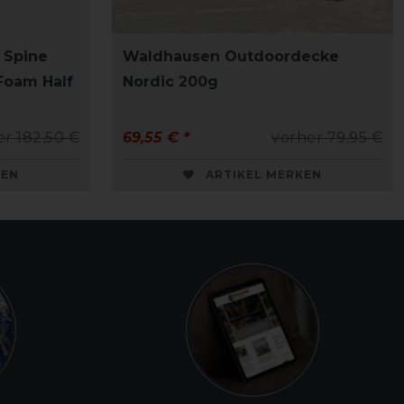
 Spine
Waldhausen Outdoordecke
Foam Half
Nordic 200g
er 182,50 €
69,55 € *
vorher 79,95 €
KEN
ARTIKEL MERKEN