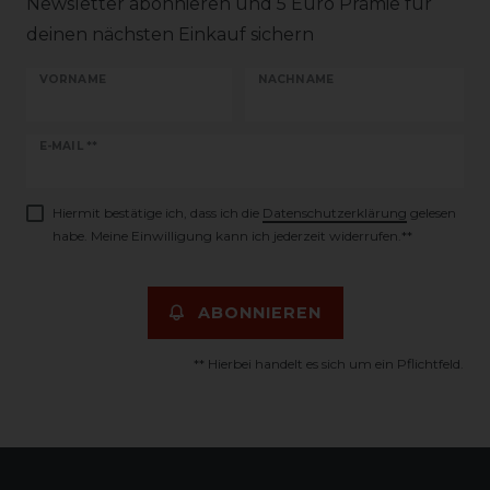
Newsletter abonnieren und 5 Euro Prämie für
deinen nächsten Einkauf sichern
VORNAME
NACHNAME
Newsletter
E-MAIL **
Honig
Hiermit bestätige ich, dass ich die
Daten­schutz­erklärung
gelesen
habe. Meine Einwilligung kann ich jederzeit widerrufen.**
ABONNIEREN
** Hierbei handelt es sich um ein Pflichtfeld.