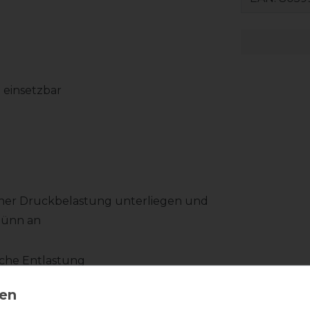
 einsetzbar
 einer Druckbelastung unterliegen und
dünn an
che Entlastung