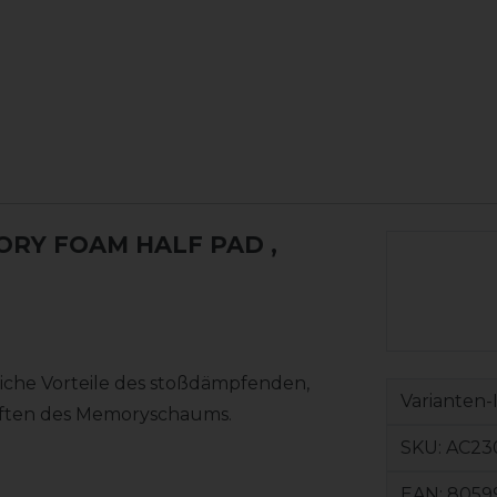
ORY FOAM HALF PAD
,
iche Vorteile des stoßdämpfenden,
Varianten-
haften des Memoryschaums.
SKU:
AC23
EAN:
8059