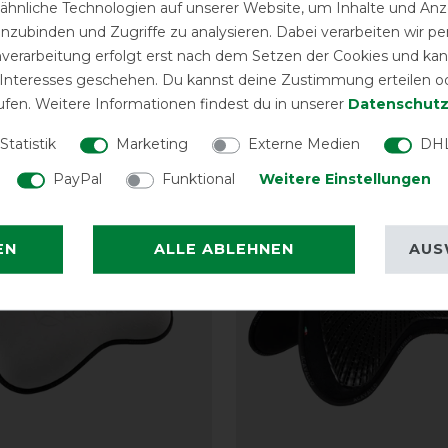
hnliche Technologien auf unserer Website, um Inhalte und Anze
inzubinden und Zugriffe zu analysieren. Dabei verarbeiten wir 
nverarbeitung erfolgt erst nach dem Setzen der Cookies und kann
 Interesses geschehen. Du kannst deine Zustimmung erteilen o
ufen. Weitere Informationen findest du in unserer
Daten­schutz
eressieren
Statistik
Marketing
Externe Medien
DHL
PayPal
Funktional
Weitere Einstellungen
-10%
EN
ALLE ABLEHNEN
AUS