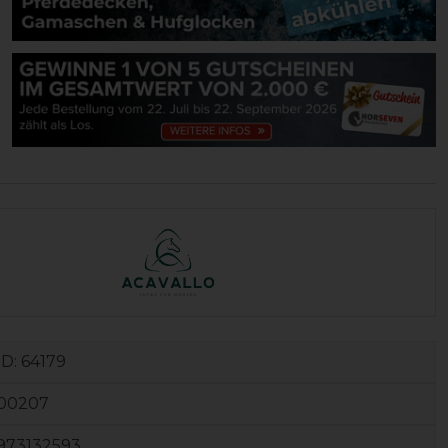
ID:
64179
00207
973132593