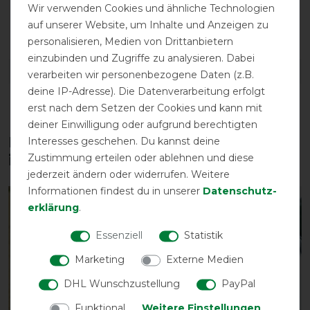
Wir verwenden Cookies und ähnliche Technologien
atmungsaktiv
auf unserer Website, um Inhalte und Anzeigen zu
personalisieren, Medien von Drittanbietern
einzubinden und Zugriffe zu analysieren. Dabei
DETAILS ZUR PRODUKTSICHERHEIT
verarbeiten wir personenbezogene Daten (z.B.
deine IP-Adresse). Die Datenverarbeitung erfolgt
erst nach dem Setzen der Cookies und kann mit
deiner Einwilligung oder aufgrund berechtigten
Diese Produkte könnten dich auch
Interesses geschehen. Du kannst deine
Zustimmung erteilen oder ablehnen und diese
interessieren
jederzeit ändern oder widerrufen. Weitere
Informationen findest du in unserer
Daten­schutz­
-13%
-13%
erklärung
.
Essenziell
Statistik
Marketing
Externe Medien
DHL Wunschzustellung
PayPal
Funktional
Weitere Einstellungen