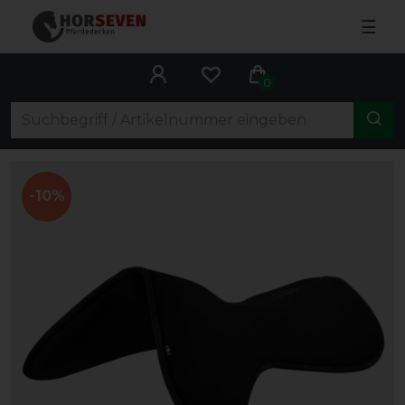
☰
0
-10%