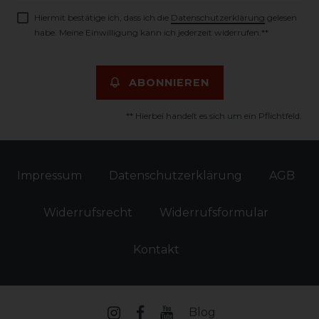
Hiermit bestätige ich, dass ich die
Daten­schutz­erklärung
gelesen
habe. Meine Einwilligung kann ich jederzeit widerrufen.**
ABONNIEREN
** Hierbei handelt es sich um ein Pflichtfeld.
Impressum
Daten­schutz­erklärung
AGB
Widerrufs­recht
Widerrufs­formular
Kontakt
Blog