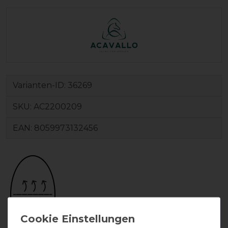
Varianten-ID:
36269
SKU:
AC2200209
EAN:
8059973132456