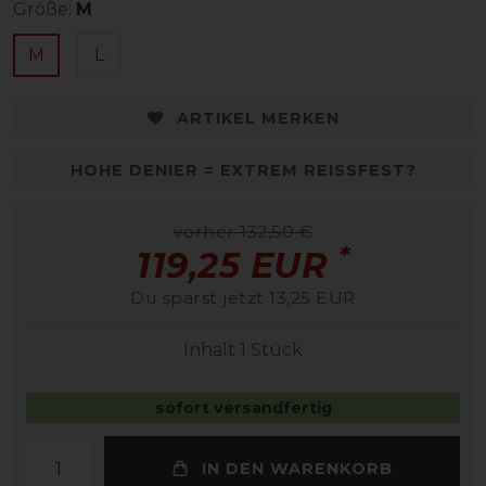
Größe:
M
M
L
ARTIKEL MERKEN
HOHE DENIER = EXTREM REISSFEST?
vorher 132,50 €
*
119,25 EUR
Du sparst jetzt 13,25 EUR
Inhalt
1
Stück
sofort versandfertig
IN DEN WARENKORB