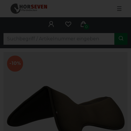
☰
0
-10%