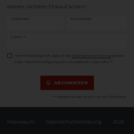
deinen nächsten Einkauf sichern
VORNAME
NACHNAME
Newsletter
E-MAIL **
Honig
Hiermit bestätige ich, dass ich die
Daten­schutz­erklärung
gelesen
habe. Meine Einwilligung kann ich jederzeit widerrufen.**
ABONNIEREN
** Hierbei handelt es sich um ein Pflichtfeld.
Impressum
Daten­schutz­erklärung
AGB