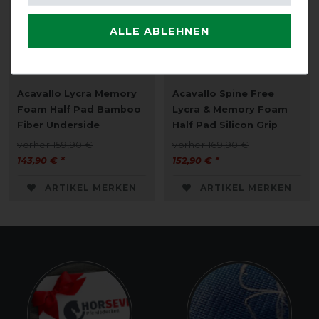
ALLE ABLEHNEN
Acavallo Lycra Memory
Acavallo Spine Free
Foam Half Pad Bamboo
Lycra & Memory Foam
Fiber Underside
Half Pad Silicon Grip
vorher 159,90 €
vorher 169,90 €
143,90 € *
152,90 € *
ARTIKEL MERKEN
ARTIKEL MERKEN