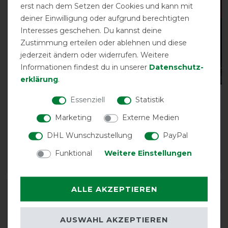
erst nach dem Setzen der Cookies und kann mit
deiner Einwilligung oder aufgrund berechtigten
Interesses geschehen. Du kannst deine
Zustimmung erteilen oder ablehnen und diese
jederzeit ändern oder widerrufen. Weitere
Informationen findest du in unserer
Daten­schutz­
erklärung
.
Acavallo Spine free
Sunride
Essenziell
Statistik
Memory Foam Half Pad
Deckenerweiterung
Marketing
Externe Medien
Doube Felt
Nuuk
vorher 163,50 €
19,85 € *
DHL Wunschzustellung
PayPal
114,40 € *
Funktional
Weitere Einstellungen
ARTIKEL MERKEN
ARTIKEL MERKEN
ALLE AKZEPTIEREN
-10%
-10%
AUSWAHL AKZEPTIEREN