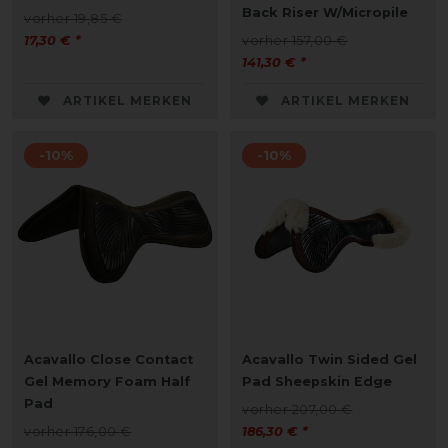
Back Riser W/Micropile
vorher 19,85 €
17,30 € *
vorher 157,00 €
141,30 € *
ARTIKEL MERKEN
ARTIKEL MERKEN
-10%
-10%
Acavallo Close Contact
Acavallo Twin Sided Gel
Gel Memory Foam Half
Pad Sheepskin Edge
Pad
vorher 207,00 €
vorher 176,00 €
186,30 € *