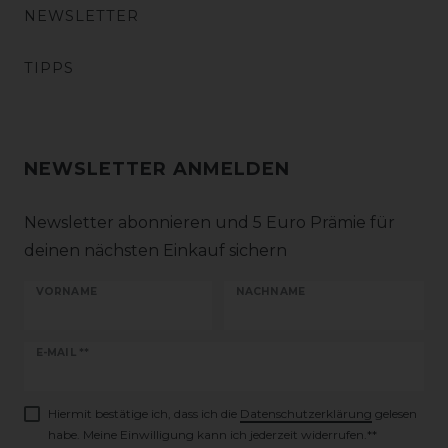
NEWSLETTER
TIPPS
NEWSLETTER ANMELDEN
Newsletter abonnieren und 5 Euro Prämie für
deinen nächsten Einkauf sichern
VORNAME
NACHNAME
Newsletter
E-MAIL **
Honig
Hiermit bestätige ich, dass ich die
Daten­schutz­erklärung
gelesen
habe. Meine Einwilligung kann ich jederzeit widerrufen.**