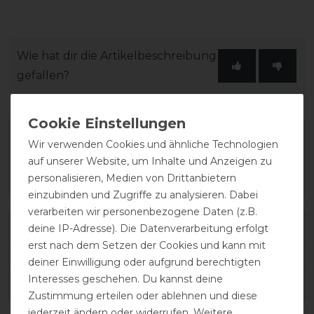
Wie hat dir die Artikelbeschreibung
gefallen?
Wir verwenden Cookies und ähnliche Technologien
auf unserer Website, um Inhalte und Anzeigen zu
personalisieren, Medien von Drittanbietern
einzubinden und Zugriffe zu analysieren. Dabei
verarbeiten wir personenbezogene Daten (z.B.
Varianten-ID:
63535
deine IP-Adresse). Die Datenverarbeitung erfolgt
erst nach dem Setzen der Cookies und kann mit
SKU:
AC151OS000032
deiner Einwilligung oder aufgrund berechtigten
Interesses geschehen. Du kannst deine
EAN:
8059973130261
Zustimmung erteilen oder ablehnen und diese
jederzeit ändern oder widerrufen. Weitere