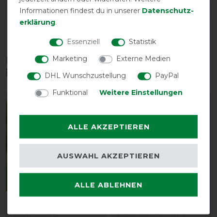
Informationen findest du in unserer
Daten­schutz­
DETAILS ZUR PRODUKTSICHERHEIT
erklärung
.
Essenziell
Statistik
Marketing
Externe Medien
Diese Produkte könnten dich auch
interessieren
DHL Wunschzustellung
PayPal
Funktional
Weitere Einstellungen
-13%
-10%
ALLE AKZEPTIEREN
AUSWAHL AKZEPTIEREN
ALLE ABLEHNEN
BUSSE Fliegenmaske FLY
Acavallo Withers Free
GUARD FREE
Hexa Gel Half Pad &