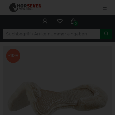
☰
0
-10%