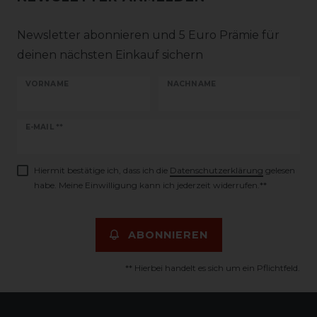
Newsletter abonnieren und 5 Euro Prämie für
deinen nächsten Einkauf sichern
VORNAME
NACHNAME
Newsletter
E-MAIL **
Honig
Hiermit bestätige ich, dass ich die
Daten­schutz­erklärung
gelesen
habe. Meine Einwilligung kann ich jederzeit widerrufen.**
ABONNIEREN
** Hierbei handelt es sich um ein Pflichtfeld.