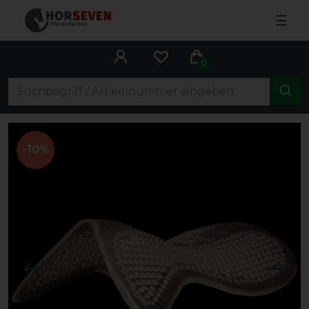
☰
0
-10%