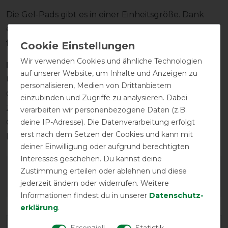
Die Gel-Pads gibt es in einer Einheitsgröße. Dank
einer Schnittkante kann das Pad jedoch problemlos
für kleinere Sättel zugeschnitten werden.
Wir verwenden Cookies und ähnliche Technologien
Hinweis
auf unserer Website, um Inhalte und Anzeigen zu
Um die hervorragende Elastizität des Acavallo
personalisieren, Medien von Drittanbietern
Gelpads zu erhalten, bitte nicht längere
einzubinden und Zugriffe zu analysieren. Dabei
Zeit direkter Sonneneinstrahlung aussetzen. Das
verarbeiten wir personenbezogene Daten (z.B.
deine IP-Adresse). Die Datenverarbeitung erfolgt
Gelpad könnte austrocknen und im Extremfall
erst nach dem Setzen der Cookies und kann mit
brechen.
deiner Einwilligung oder aufgrund berechtigten
Interesses geschehen. Du kannst deine
Wie hat dir die Artikelbeschreibung
Zustimmung erteilen oder ablehnen und diese
jederzeit ändern oder widerrufen. Weitere
gefallen?
Informationen findest du in unserer
Daten­schutz­
erklärung
.
Essenziell
Statistik