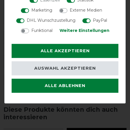
Marketing
Externe Medien
DHL Wunschzustellung
PayPal
Funktional
Weitere Einstellungen
Varianten-ID:
3629
SKU:
AC126OS00
ALLE AKZEPTIEREN
EAN:
8059973130193
AUSWAHL AKZEPTIEREN
DETAILS ZUR PRODUKTSICHERHEIT
ALLE ABLEHNEN
Diese Produkte könnten dich auch
interessieren