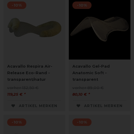
-10%
-10%
Acavallo Respira Air-
Acavallo Gel-Pad
Release Eco-Rand -
Anatomic Soft -
transparent/natur
transparent
vorher 132,50 €
vorher 89,00 €
119,25 € *
80,10 € *
ARTIKEL MERKEN
ARTIKEL MERKEN
-10%
-10%