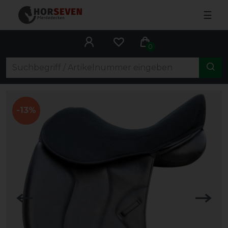
☰
0
-13%