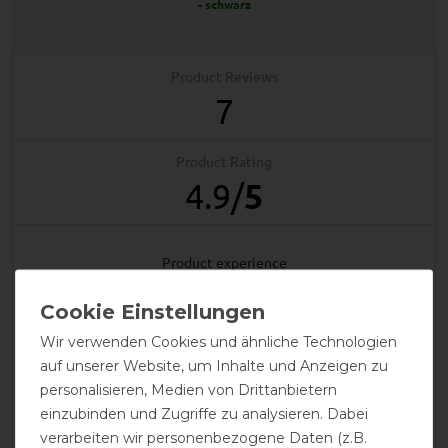
- schwarz
Product Reviews
7
Product Rating
4.9
/
5
product experience
calculated from 7 customer reviews
Wir verwenden Cookies und ähnliche Technologien
auf unserer Website, um Inhalte und Anzeigen zu
Positive
100%
personalisieren, Medien von Drittanbietern
Neutral
0%
einzubinden und Zugriffe zu analysieren. Dabei
Negative
0%
verarbeiten wir personenbezogene Daten (z.B.