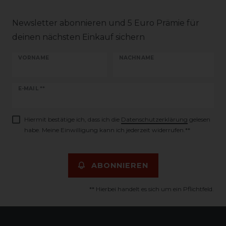
Newsletter abonnieren und 5 Euro Prämie für
deinen nächsten Einkauf sichern
VORNAME
NACHNAME
Newsletter
E-MAIL **
Honig
Hiermit bestätige ich, dass ich die
Daten­schutz­erklärung
gelesen
habe. Meine Einwilligung kann ich jederzeit widerrufen.**
ABONNIEREN
** Hierbei handelt es sich um ein Pflichtfeld.