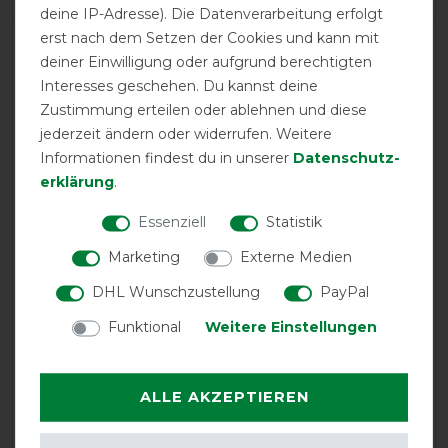
deine IP-Adresse). Die Datenverarbeitung erfolgt
erst nach dem Setzen der Cookies und kann mit
LATEST REVIEWS
deiner Einwilligung oder aufgrund berechtigten
07.10.2023
Interesses geschehen. Du kannst deine
Eine tolle Alternative unbequeme Sättel in der Sitzfläche
Zustimmung erteilen oder ablehnen und diese
"aufzupolstern". Rutscht nicht und ist pflegeleicht. Ich
jederzeit ändern oder widerrufen. Weitere
besitze inzwischen mehrere und bin sehr zufrieden.
Informationen findest du in unserer
Daten­schutz­
erklärung
.
12.12.2022
Essenziell
Statistik
Ein super tolles Produkt das hilft vom ersten Moment
an. Und vor allem geht die nähe zum Pferd nicht
Marketing
Externe Medien
verloren.Herzlichen Dank für dieses super tolle Produkt.
DHL Wunschzustellung
PayPal
22.01.2022
Funktional
Weitere Einstellungen
Sehr gut. Bin sehr zufrieden.
ALLE AKZEPTIEREN
14.01.2022
Ich bin zufrieden.