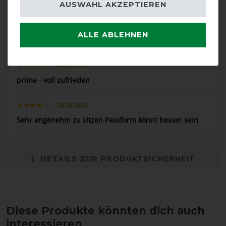
AUSWAHL AKZEPTIEREN
21.12.2021
Das Gelpolster war günstiger als bei anderen Anbietern.
ALLE ABLEHNEN
***
24.08.2021
prima - voll zufrieden
20.06.2021
Sehr angenehm zu sitzen Passform könnt besser sein
DETAILS ZUR PRODUKTSICHERHEIT
Diese Produkte könnten dich auch
interessieren