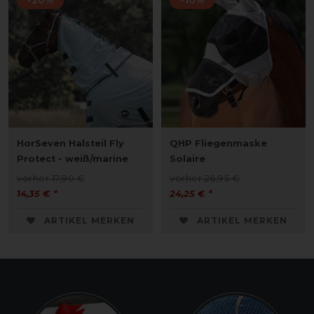
-20%
-10%
HorSeven Halsteil Fly
QHP Fliegenmaske
Protect - weiß/marine
Solaire
vorher 17,90 €
vorher 26,95 €
14,35 € *
24,25 € *
ARTIKEL MERKEN
ARTIKEL MERKEN