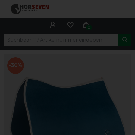
☰
0
-30%