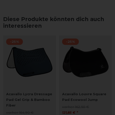
Diese Produkte könnten dich auch
interessieren
-25%
-25%
Acavallo Lycra Dressage
Acavallo Louvre Square
Pad Gel Grip & Bamboo
Pad Ecowool Jump
Fiber
vorher 162,50 €
vorher 164,90 €
121,85 € *