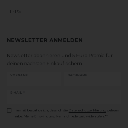
TIPPS
NEWSLETTER ANMELDEN
Newsletter abonnieren und 5 Euro Prämie für
deinen nächsten Einkauf sichern
VORNAME
NACHNAME
Newsletter
E-MAIL **
Honig
Hiermit bestätige ich, dass ich die
Daten­schutz­erklärung
gelesen
habe. Meine Einwilligung kann ich jederzeit widerrufen.**