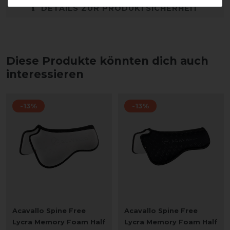
DETAILS ZUR PRODUKTSICHERHEIT
Diese Produkte könnten dich auch
interessieren
-13%
-13%
Acavallo Spine Free
Acavallo Spine Free
Lycra Memory Foam Half
Lycra Memory Foam Half