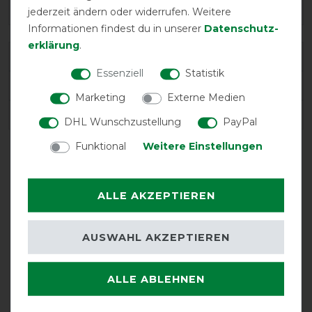
jederzeit ändern oder widerrufen. Weitere
Informationen findest du in unserer
Daten­schutz­
erklärung
.
Varianten-ID:
65120
Essenziell
Statistik
SKU:
AC874OSLL/BK
Marketing
Externe Medien
EAN:
8051360667411
DHL Wunschzustellung
PayPal
Funktional
Weitere Einstellungen
ALLE AKZEPTIEREN
AUSWAHL AKZEPTIEREN
atmungsaktiv
ALLE ABLEHNEN