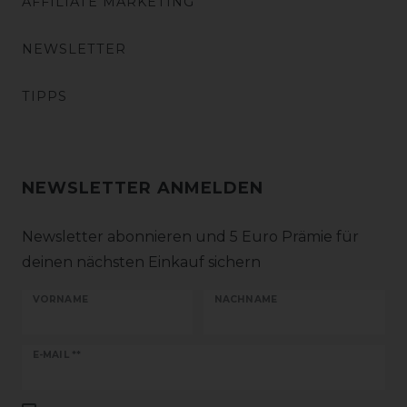
AFFILIATE MARKETING
NEWSLETTER
TIPPS
NEWSLETTER ANMELDEN
Newsletter abonnieren und 5 Euro Prämie für
deinen nächsten Einkauf sichern
VORNAME
NACHNAME
Newsletter
E-MAIL **
Honig