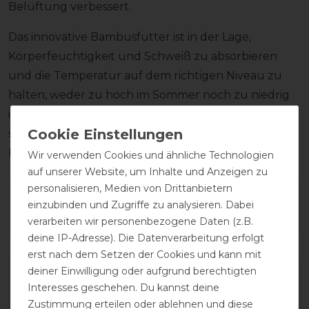
Belüftung verbessert.
Das innovative Bambusfutter ist in der Lage,
Körperfeuchtigkeit und Schweiß zu absorbieren
und die Temperatur auf dem richtigen Niveau zu
halten, weder zu hoch im Sommer noch zu niedrig
im Winter. Aufgrund seiner Eigenschaften eignet es
sich besonders für den direkten Kontakt mit der
Haut und beugt so Rötungen und Irritationen vor.
Wir verwenden Cookies und ähnliche Technologien
auf unserer Website, um Inhalte und Anzeigen zu
personalisieren, Medien von Drittanbietern
Wie hat dir die Artikelbeschreibung
einzubinden und Zugriffe zu analysieren. Dabei
gefallen?
verarbeiten wir personenbezogene Daten (z.B.
deine IP-Adresse). Die Datenverarbeitung erfolgt
erst nach dem Setzen der Cookies und kann mit
deiner Einwilligung oder aufgrund berechtigten
Interesses geschehen. Du kannst deine
Zustimmung erteilen oder ablehnen und diese