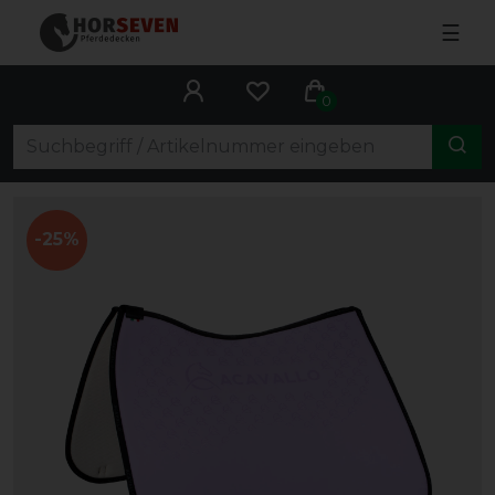
☰
0
-25%