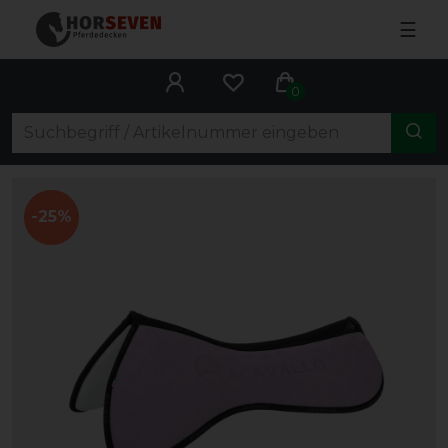
☰
0
-25%