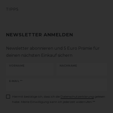
TIPPS
NEWSLETTER ANMELDEN
Newsletter abonnieren und 5 Euro Prämie für
deinen nächsten Einkauf sichern
VORNAME
NACHNAME
Newsletter
E-MAIL **
Honig
Hiermit bestätige ich, dass ich die
Daten­schutz­erklärung
gelesen
habe. Meine Einwilligung kann ich jederzeit widerrufen.**