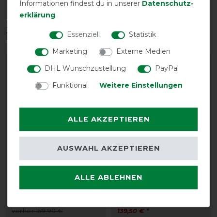
Informationen findest du in unserer
Daten­schutz­
erklärung
.
Diese Produkte könnten dich auch
Essenziell
Statistik
interessieren
Marketing
Externe Medien
-10%
-10%
DHL Wunschzustellung
PayPal
Funktional
Weitere Einstellungen
ALLE AKZEPTIEREN
AUSWAHL AKZEPTIEREN
Acavallo Spine Free
Acavallo Spine Free
Lycra Memory Foam Half
Memory Foam Pad
ALLE ABLEHNEN
Pad Dressage Silicon
Dressage Silicon Grip
Grip
vorher 155,00 €
vorher 159,90 €
139,50 € *