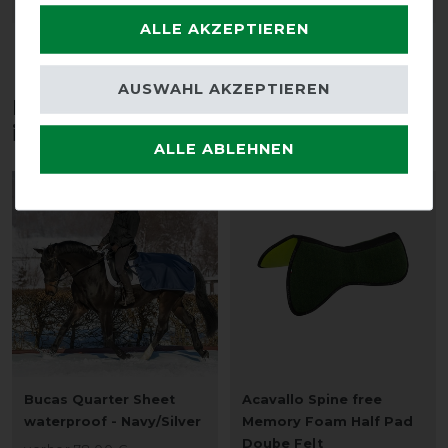
DETAILS ZUR PRODUKTSICHERHEIT
ALLE AKZEPTIEREN
AUSWAHL AKZEPTIEREN
Diese Produkte könnten dich auch
interessieren
ALLE ABLEHNEN
-10%
-30%
Bucas Quarter Sheet
Acavallo Spine free
waterproof - Navy/Silver
Memory Foam Half Pad
Doube Felt