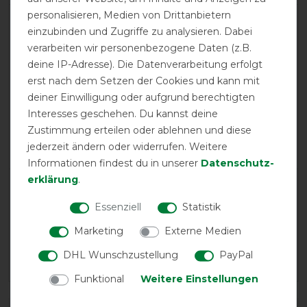
personalisieren, Medien von Drittanbietern
einzubinden und Zugriffe zu analysieren. Dabei
product experience
verarbeiten wir personenbezogene Daten (z.B.
deine IP-Adresse). Die Datenverarbeitung erfolgt
calculated from 1 customer reviews
erst nach dem Setzen der Cookies und kann mit
deiner Einwilligung oder aufgrund berechtigten
Positive
100%
Interesses geschehen. Du kannst deine
Neutral
0%
Zustimmung erteilen oder ablehnen und diese
Negative
0%
jederzeit ändern oder widerrufen. Weitere
Informationen findest du in unserer
Daten­schutz­
erklärung
.
LATEST REVIEWS
Essenziell
Statistik
30.05.2025
Ich bin sehr zufrieden mit dem Pad, es liegt sehr gut
Marketing
Externe Medien
und lässt den empfindlichen Bereich beim Wiederrist
DHL Wunschzustellung
PayPal
frei.
Funktional
Weitere Einstellungen