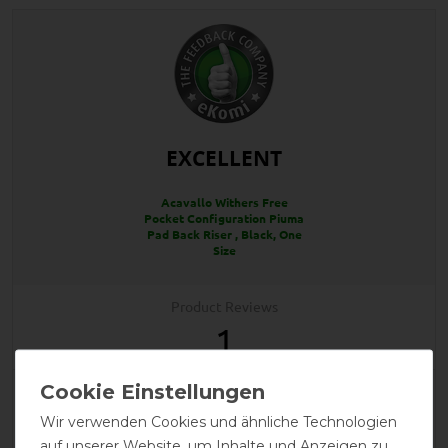
EXCELLENT
Acavallo Withers Free
Pocket Configuration Piuma
Pad Back Riser , Black, One
Size
Product Reviews
1
Product Rating
5
/
5
Wir verwenden Cookies und ähnliche Technologien
auf unserer Website, um Inhalte und Anzeigen zu