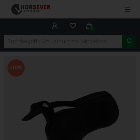
☰
0
-10%