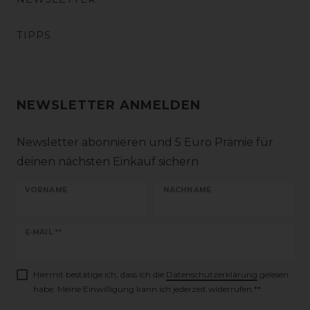
TIPPS
NEWSLETTER ANMELDEN
Newsletter abonnieren und 5 Euro Prämie für
deinen nächsten Einkauf sichern
VORNAME
NACHNAME
Newsletter
E-MAIL **
Honig
Hiermit bestätige ich, dass ich die
Daten­schutz­erklärung
gelesen
habe. Meine Einwilligung kann ich jederzeit widerrufen.**