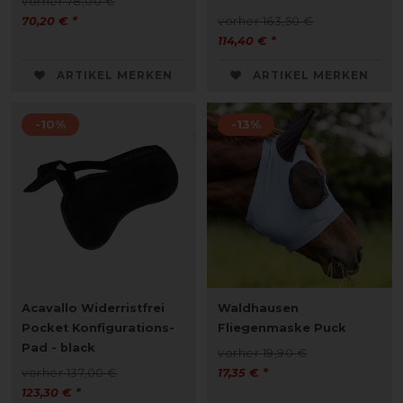
vorher 78,00 €
70,20 € *
vorher 163,50 €
114,40 € *
ARTIKEL MERKEN
ARTIKEL MERKEN
-10%
-13%
Acavallo Widerristfrei
Waldhausen
Pocket Konfigurations-
Fliegenmaske Puck
Pad - black
vorher 19,90 €
vorher 137,00 €
17,35 € *
123,30 € *