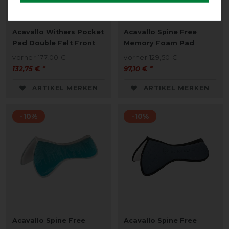
Acavallo Withers Pocket
Acavallo Spine Free
Pad Double Felt Front
Memory Foam Pad
vorher 177,00 €
vorher 129,50 €
132,75 € *
97,10 € *
ARTIKEL MERKEN
ARTIKEL MERKEN
-10%
-10%
Acavallo Spine Free
Acavallo Spine Free