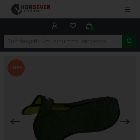
☰
0
-30%