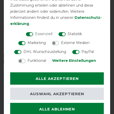
Zustimmung erteilen oder ablehnen und diese
wasser-
jederzeit ändern oder widerrufen. Weitere
abweisend
Informationen findest du in unserer
Daten­schutz­
erklärung
.
DETAILS ZUR PRODUKTSICHERHEIT
Essenziell
Statistik
Marketing
Externe Medien
DHL Wunschzustellung
PayPal
Diese Produkte könnten dich auch
Funktional
Weitere Einstellungen
interessieren
-25%
-25%
ALLE AKZEPTIEREN
AUSWAHL AKZEPTIEREN
ALLE ABLEHNEN