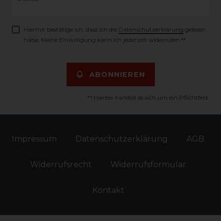
Newsletter
Honig
Hiermit bestätige ich, dass ich die
Daten­schutz­erklärung
gelesen
habe. Meine Einwilligung kann ich jederzeit widerrufen.**
ABONNIEREN
** Hierbei handelt es sich um ein Pflichtfeld.
Impressum
Daten­schutz­erklärung
AGB
Widerrufs­recht
Widerrufs­formular
Kontakt