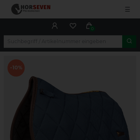
☰
0
-10%