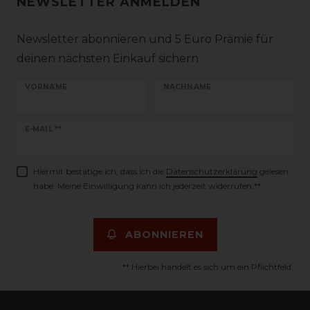
NEWSLETTER ANMELDEN
Newsletter abonnieren und 5 Euro Prämie für
deinen nächsten Einkauf sichern
VORNAME
NACHNAME
Newsletter
E-MAIL **
Honig
Hiermit bestätige ich, dass ich die
Daten­schutz­erklärung
gelesen
habe. Meine Einwilligung kann ich jederzeit widerrufen.**
ABONNIEREN
** Hierbei handelt es sich um ein Pflichtfeld.