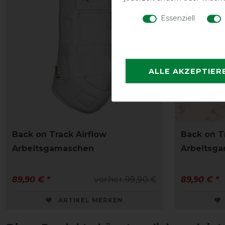
Essenziell
ALLE AKZEPTIER
Back on Track Airflow
Back on T
Arbeitsgamaschen
Arbeitsg
89,90 € *
vorher 99,90 €
89,90 € *
ARTIKEL MERKEN