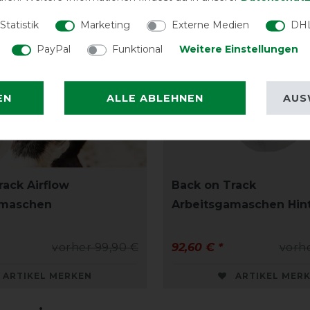
Statistik
Marketing
Externe Medien
DHL
PayPal
Funktional
Weitere Einstellungen
EN
ALLE ABLEHNEN
AUS
rack Airflow
Back on Track
amaschen
Arbeitsgamaschen Hin
vorher 99,90 €
92,60 € *
vorhe
ARTIKEL MERKEN
ARTIKEL MER