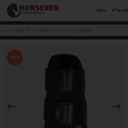
Neu
Pferd
-10%