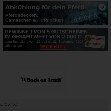
ID:
53768