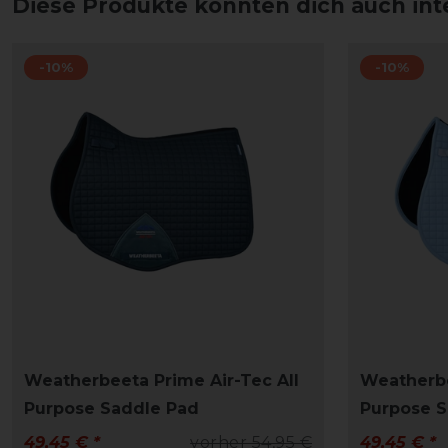
Diese Produkte könnten dich auch int
-10%
-10%
Weatherbeeta Prime Air-Tec All
Weatherbe
Purpose Saddle Pad
Purpose S
49,45 € *
vorher 54,95 €
49,45 € *