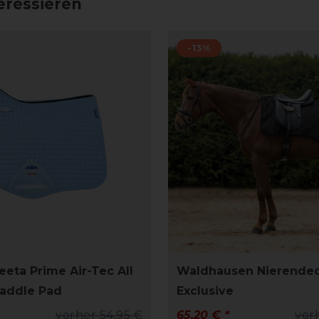
eressieren
-13%
eta Prime Air-Tec All
Waldhausen Nierende
addle Pad
Exclusive
vorher 54,95 €
65,20 € *
vor