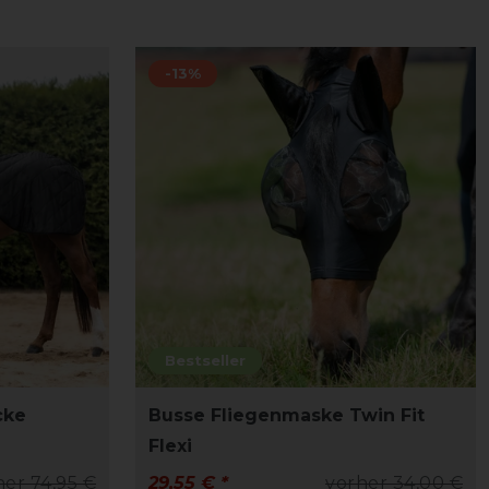
-13%
Bestseller
cke
Busse Fliegenmaske Twin Fit
Flexi
her 74,95 €
29,55 € *
vorher 34,00 €