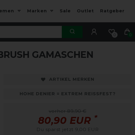
hemen
Marken
Sale
Outlet
Ratgeber
0
0
 BRUSH GAMASCHEN
-10%
-
ARTIKEL MERKEN
HOHE DENIER = EXTREM REISSFEST?
vorher 89,90 €
*
80,90 EUR
Du sparst jetzt 9,00 EUR