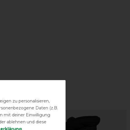
igen zu personalisieren,
personenbezogene Daten (z.B.
 mit deiner Einwilligung
-10%
der ablehnen und diese
­erklärung
.