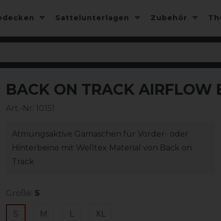
edecken
Sattelunterlagen
Zubehör
T
BACK ON TRACK AIRFLOW
-10%
Art.-Nr:
10151
Atmungsaktive Gamaschen für Vorder- oder
Hinterbeine mit Welltex Material von Back on
Track
Größe:
S
S
M
L
XL