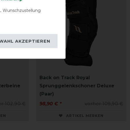
 Wunschzustellung
WAHL AKZEPTIEREN
Back on Track Royal
terbeine
Sprunggelenkschoner Deluxe
(Paar)
r 102,90 €
98,90 € *
vorher 109,90 €
KEN
ARTIKEL MERKEN