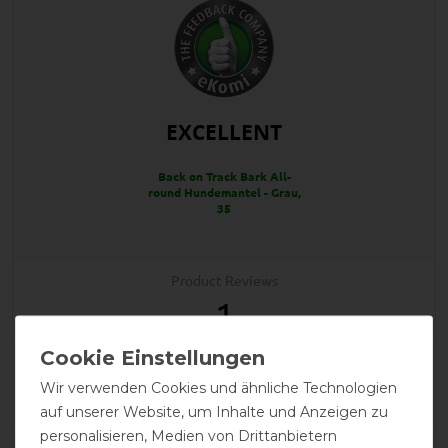
EXCELLENT
Back on Track Bark All-
round Hundemantel - Grau,
35
Product Reviews
1
Product Rating
Wir verwenden Cookies und ähnliche Technologien
5
/
5
auf unserer Website, um Inhalte und Anzeigen zu
personalisieren, Medien von Drittanbietern