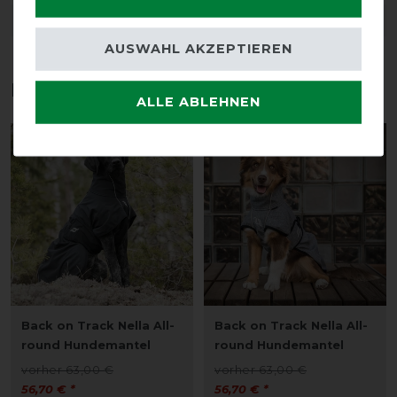
DETAILS ZUR PRODUKTSICHERHEIT
AUSWAHL AKZEPTIEREN
Das perfekte Zubehör für dich
ALLE ABLEHNEN
-10%
-10%
Back on Track Nella All-
Back on Track Nella All-
round Hundemantel
round Hundemantel
vorher 63,00 €
vorher 63,00 €
56,70 € *
56,70 € *