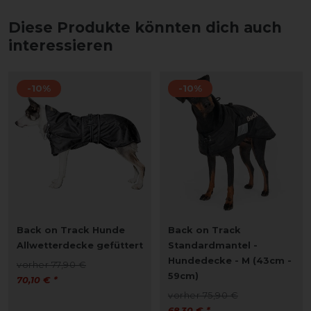
Diese Produkte könnten dich auch
interessieren
-10%
-10%
Back on Track Hunde
Back on Track
Allwetterdecke gefüttert
Standardmantel -
Hundedecke - M (43cm -
vorher 77,90 €
59cm)
70,10 € *
vorher 75,90 €
68,30 € *