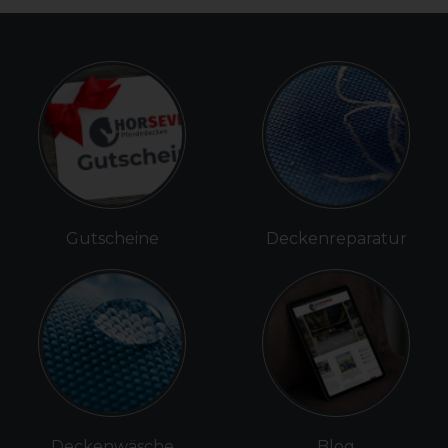
Gutscheine
Deckenreparatur
Deckenwäsche
Blog