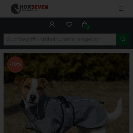
☰
0
-10%