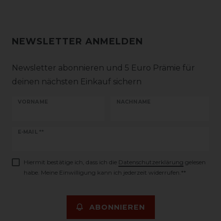
NEWSLETTER ANMELDEN
Newsletter abonnieren und 5 Euro Prämie für
deinen nächsten Einkauf sichern
VORNAME
NACHNAME
Newsletter
E-MAIL **
Honig
Hiermit bestätige ich, dass ich die
Daten­schutz­erklärung
gelesen
habe. Meine Einwilligung kann ich jederzeit widerrufen.**
ABONNIEREN