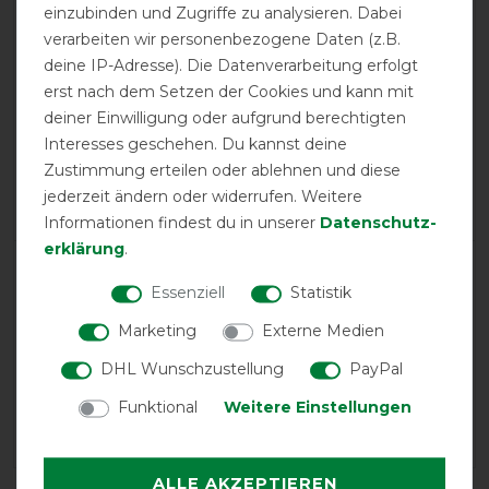
einzubinden und Zugriffe zu analysieren. Dabei
product experience
verarbeiten wir personenbezogene Daten (z.B.
deine IP-Adresse). Die Datenverarbeitung erfolgt
erst nach dem Setzen der Cookies und kann mit
calculated from 1 customer reviews
deiner Einwilligung oder aufgrund berechtigten
Positive
100%
Interesses geschehen. Du kannst deine
Neutral
0%
Zustimmung erteilen oder ablehnen und diese
jederzeit ändern oder widerrufen. Weitere
Negative
0%
Informationen findest du in unserer
Daten­schutz­
erklärung
.
LATEST REVIEWS
Essenziell
Statistik
31.01.2026
Marketing
Externe Medien
Konnte ihn noch nicht viel nutzen, weil gerade noch zu
kalt (da brauchts den Wintermantel), aber ich bin vom
DHL Wunschzustellung
PayPal
Sitz absolut begeistert, vor allem dass der Mantel ohne
Gummis an den Hinterbeinen so gut sitzt, da merkt man
Funktional
Weitere Einstellungen
das die Firma ihr Handwerk versteht.
ALLE AKZEPTIEREN