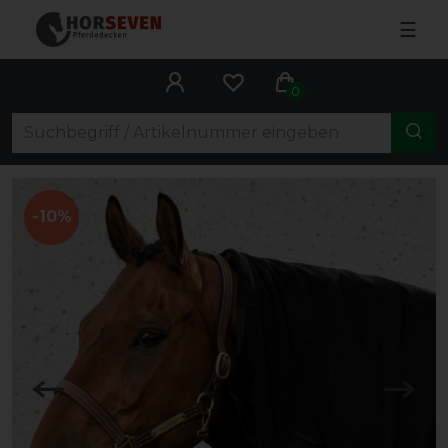
☰
0
-10%