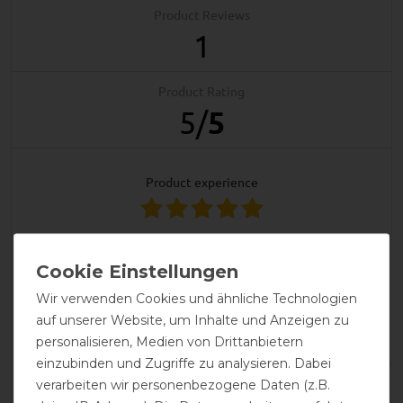
Product Reviews
1
Product Rating
5
/
5
product experience
calculated from 1 customer reviews
Positive
100%
Wir verwenden Cookies und ähnliche Technologien
Neutral
0%
auf unserer Website, um Inhalte und Anzeigen zu
Negative
0%
personalisieren, Medien von Drittanbietern
einzubinden und Zugriffe zu analysieren. Dabei
verarbeiten wir personenbezogene Daten (z.B.
LATEST REVIEWS