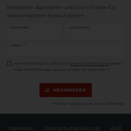
Newsletter abonnieren und 5 Euro Prämie für
deinen nächsten Einkauf sichern
VORNAME
NACHNAME
Newsletter
E-MAIL **
Honig
Hiermit bestätige ich, dass ich die
Daten­schutz­erklärung
gelesen
habe. Meine Einwilligung kann ich jederzeit widerrufen.**
ABONNIEREN
** Hierbei handelt es sich um ein Pflichtfeld.
Impressum
Daten­schutz­erklärung
AGB