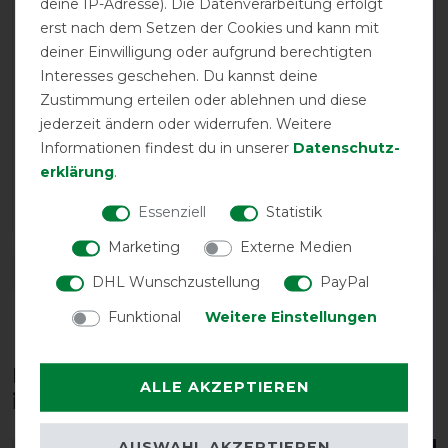
deine IP-Adresse). Die Datenverarbeitung erfolgt
28.11.2020
erst nach dem Setzen der Cookies und kann mit
Durch das Winterfell meines Pferdes schwitzt dieser
deiner Einwilligung oder aufgrund berechtigten
nach dem Reiten am Hals natürlich noch mehr und mit
Interesses geschehen. Du kannst deine
dem zusätzlichen Halsteil trocknet mein Pferd auch in
Zustimmung erteilen oder ablehnen und diese
diesem Bereich ebenfalls viel schneller. Innerhalb
jederzeit ändern oder widerrufen. Weitere
kürzester Zeit ist er trocken und so entspannt. Ich kann
Informationen findest du in unserer
Daten­schutz­
mir nichts besseres für das Wohlbefinden meines
erklärung
.
Pferdes vorstellen. Und ist mein Pferd zufrieden bin ich
es auch.
Essenziell
Statistik
Marketing
Externe Medien
DETAILS ZUR PRODUKTSICHERHEIT
DHL Wunschzustellung
PayPal
Funktional
Weitere Einstellungen
Diese Produkte könnten dich auch
ALLE AKZEPTIEREN
interessieren
AUSWAHL AKZEPTIEREN