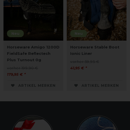
Neu
Neu
Horseware Amigo 1200D
Horseware Stable Boot
FieldSafe Reflectech
Ionic Liner
Plus Turnout 0g
vorher 59,95 €
vorher 199,90 €
41,95 € *
179,95 € *
ARTIKEL MERKEN
ARTIKEL MERKEN