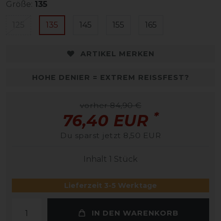
Größe:
135
125
135
145
155
165
ARTIKEL MERKEN
HOHE DENIER = EXTREM REISSFEST?
vorher 84,90 €
*
76,40 EUR
Du sparst jetzt 8,50 EUR
Inhalt
1
Stück
Lieferzeit 3-5 Werktage
IN DEN WARENKORB