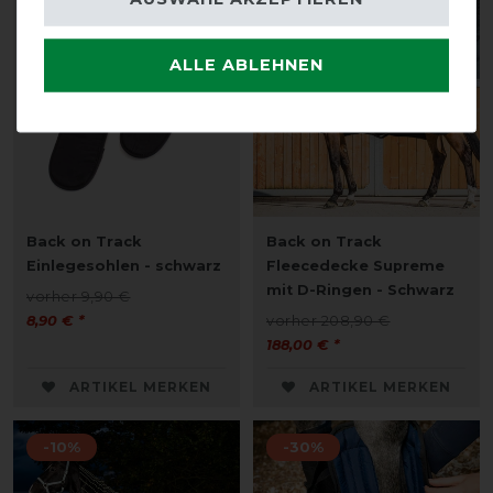
-10%
-10%
ALLE ABLEHNEN
Back on Track
Back on Track
Einlegesohlen - schwarz
Fleecedecke Supreme
mit D-Ringen - Schwarz
vorher 9,90 €
8,90 € *
vorher 208,90 €
188,00 € *
ARTIKEL MERKEN
ARTIKEL MERKEN
-10%
-30%