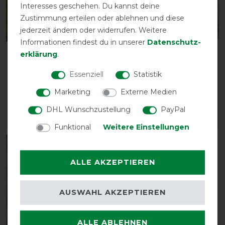
Interesses geschehen. Du kannst deine
Zustimmung erteilen oder ablehnen und diese
jederzeit ändern oder widerrufen. Weitere
Bestseller
Informationen findest du in unserer
Daten­schutz­
erklärung
.
Back on Track
Back on Track 3D
Fesselgelenkband - Paar
Brushing Gamaschen
Essenziell
Statistik
- schwarz
mit Fell - schwarz
vorher 19,85 €
vorher 61,90 €
Marketing
Externe Medien
17,90 € *
55,70 € *
DHL Wunschzustellung
PayPal
ARTIKEL MERKEN
ARTIKEL MERKEN
Funktional
Weitere Einstellungen
-10%
ALLE AKZEPTIEREN
AUSWAHL AKZEPTIEREN
ALLE ABLEHNEN