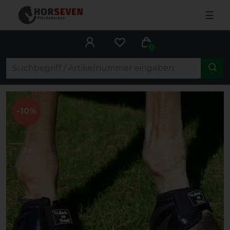
☰
0
-10%