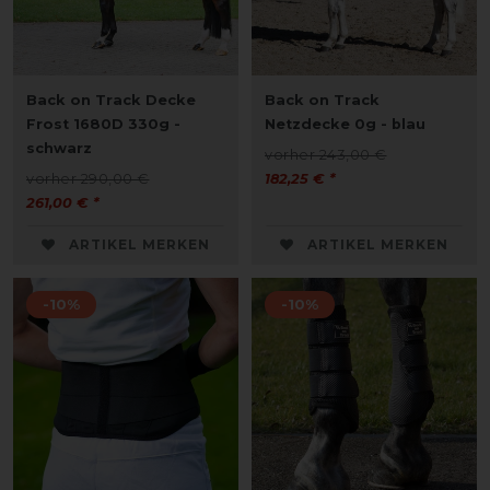
Back on Track Decke
Back on Track
Frost 1680D 330g -
Netzdecke 0g - blau
schwarz
vorher 243,00 €
vorher 290,00 €
182,25 € *
261,00 € *
ARTIKEL MERKEN
ARTIKEL MERKEN
-10%
-10%