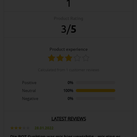
1
Product Rating
3
/
5
product experience
calculated from 1 customer reviews
Positive
0%
Neutral
100%
Negative
0%
LATEST REVIEWS
28.01.2022
Die BOT-Funktion war mir hier unwichtig - mir ging es