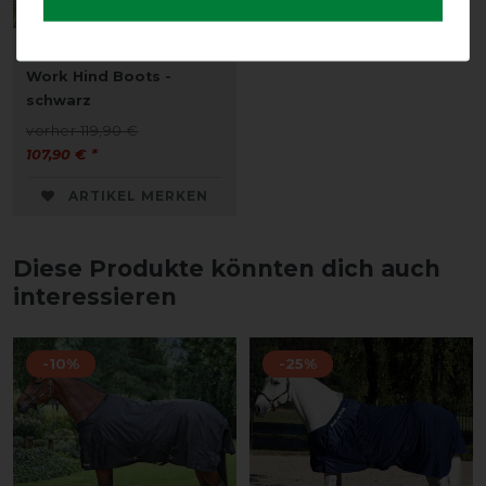
Back on Track Royal
Work Hind Boots -
schwarz
vorher 119,90 €
107,90 € *
ARTIKEL MERKEN
Diese Produkte könnten dich auch
interessieren
-10%
-25%