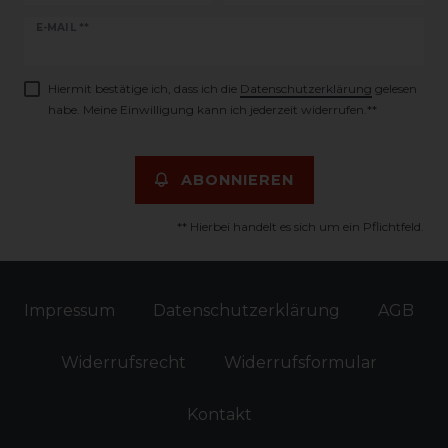
Newsletter
E-MAIL **
Honig
Hiermit bestätige ich, dass ich die
Daten­schutz­erklärung
gelesen
habe. Meine Einwilligung kann ich jederzeit widerrufen.**
ABONNIEREN
** Hierbei handelt es sich um ein Pflichtfeld.
Impressum
Daten­schutz­erklärung
AGB
Widerrufs­recht
Widerrufs­formular
Kontakt