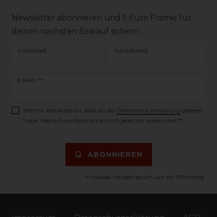
Newsletter abonnieren und 5 Euro Prämie für
deinen nächsten Einkauf sichern
VORNAME
NACHNAME
Newsletter
E-MAIL **
Honig
Hiermit bestätige ich, dass ich die
Daten­schutz­erklärung
gelesen
habe. Meine Einwilligung kann ich jederzeit widerrufen.**
ABONNIEREN
** Hierbei handelt es sich um ein Pflichtfeld.