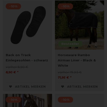
-10%
-10%
Bestseller
Back on Track
Horseware Rambo
Einlegesohlen - schwarz
Airmax Liner - Black &
White
vorher 9,90 €
8,90 € *
vorher 79,95 €
71,95 € *
ARTIKEL MERKEN
ARTIKEL MERKEN
-10%
-10%