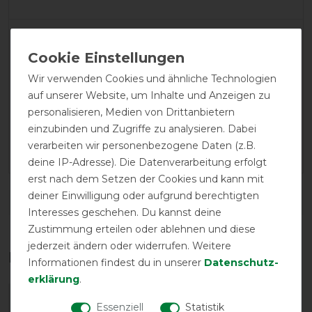
LATEST REVIEWS
13.02.2024
Perfekt!
Wir verwenden Cookies und ähnliche Technologien
auf unserer Website, um Inhalte und Anzeigen zu
personalisieren, Medien von Drittanbietern
11.12.2020
einzubinden und Zugriffe zu analysieren. Dabei
Im Shop gerne den Durchmesser angeben für die
verarbeiten wir personenbezogene Daten (z.B.
Grössen.
deine IP-Adresse). Die Datenverarbeitung erfolgt
erst nach dem Setzen der Cookies und kann mit
deiner Einwilligung oder aufgrund berechtigten
DETAILS ZUR PRODUKTSICHERHEIT
Interesses geschehen. Du kannst deine
Zustimmung erteilen oder ablehnen und diese
jederzeit ändern oder widerrufen. Weitere
Das perfekte Zubehör für dich
Informationen findest du in unserer
Daten­schutz­
erklärung
.
-10%
Essenziell
Statistik