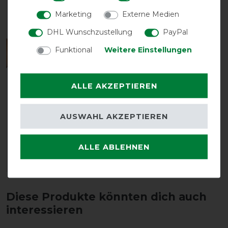
Marketing
Externe Medien
DHL Wunschzustellung
PayPal
Funktional
Weitere Einstellungen
ALLE AKZEPTIEREN
Back on Track
Ellbogenschoner -
AUSWAHL AKZEPTIEREN
schwarz
vorher 29,85 €
26,90 € *
ALLE ABLEHNEN
ARTIKEL MERKEN
Diese Produkte könnten dich auch
interessieren