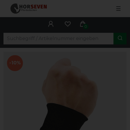
☰
0
-10%