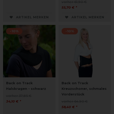
vorher 61,90 €
55,70 € *
ARTIKEL MERKEN
ARTIKEL MERKEN
-10%
-10%
Back on Track
Back on Track
Halskragen - schwarz
Kreuzschoner, schmales
Vorderstück
vorher 37,85 €
34,10 € *
vorher 64,90 €
58,40 € *