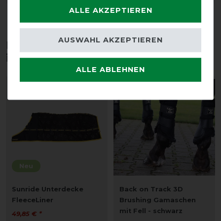
ALLE AKZEPTIEREN
AUSWAHL AKZEPTIEREN
Diese Produkte könnten dich auch
interessieren
ALLE ABLEHNEN
-10%
Neu
Sunride Unterdecke
Back on Track 3D
FleeceLiner
Brushing Gamaschen
mit Fell - schwarz
49,85 € *