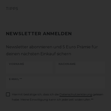
TIPPS
NEWSLETTER ANMELDEN
Newsletter abonnieren und 5 Euro Prämie für
deinen nächsten Einkauf sichern
VORNAME
NACHNAME
Newsletter
E-MAIL **
Honig
Hiermit bestätige ich, dass ich die
Daten­schutz­erklärung
gelesen
habe. Meine Einwilligung kann ich jederzeit widerrufen.**