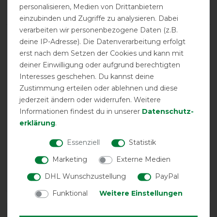
Negative
0%
personalisieren, Medien von Drittanbietern
einzubinden und Zugriffe zu analysieren. Dabei
verarbeiten wir personenbezogene Daten (z.B.
LATEST REVIEWS
deine IP-Adresse). Die Datenverarbeitung erfolgt
14.11.2021
erst nach dem Setzen der Cookies und kann mit
deiner Einwilligung oder aufgrund berechtigten
Ich muß mal abwarten wie die Handschuhe sich
Interesses geschehen. Du kannst deine
bewähren bei Minusgraden
Zustimmung erteilen oder ablehnen und diese
jederzeit ändern oder widerrufen. Weitere
11.12.2018
Informationen findest du in unserer
Daten­schutz­
Sehr dünn, sehr warm. XS etwas groß für
erklärung
.
Handschuhgröße 6 1/2.
Essenziell
Statistik
05.12.2016
Marketing
Externe Medien
Angenehm im Winter als auch bei Rheuma oder
anderen gesundheitlichen Problemen
DHL Wunschzustellung
PayPal
Funktional
Weitere Einstellungen
DETAILS ZUR PRODUKTSICHERHEIT