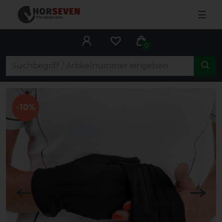
☰
0
-10%