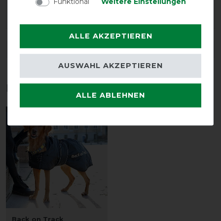
Klasse Ware sehr hochwertig schneller Versand nur zu
Funktional
Weitere Einstellungen
empfehlen.
ALLE AKZEPTIEREN
DETAILS ZUR PRODUKTSICHERHEIT
AUSWAHL AKZEPTIEREN
Das perfekte Zubehör für dich
ALLE ABLEHNEN
-10%
Back on Track