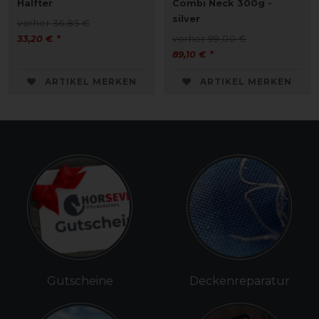
Halfter
Combi Neck 300g -
silver
vorher 36,85 €
33,20 € *
vorher 99,00 €
89,10 € *
ARTIKEL MERKEN
ARTIKEL MERKEN
Gutscheine
Deckenreparatur