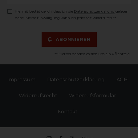
Honig
Hiermit bestätige ich, dass ich die
Daten­schutz­erklärung
gelesen
habe. Meine Einwilligung kann ich jederzeit widerrufen.**
ABONNIEREN
** Hierbei handelt es sich um ein Pflichtfeld.
Impressum
Daten­schutz­erklärung
AGB
Widerrufs­recht
Widerrufs­formular
Kontakt