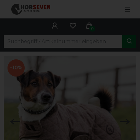
☰
0
-10%