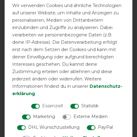
1
Wir verwenden Cookies und ähnliche Technologien
auf unserer Website, um Inhalte und Anzeigen zu
Product Rating
personalisieren, Medien von Drittanbietern
5
/
5
einzubinden und Zugriffe zu analysieren. Dabei
verarbeiten wir personenbezogene Daten (z.B.
deine IP-Adresse). Die Datenverarbeitung erfolgt
erst nach dem Setzen der Cookies und kann mit
product experience
deiner Einwilligung oder aufgrund berechtigten
Interesses geschehen. Du kannst deine
calculated from 1 customer reviews
Zustimmung erteilen oder ablehnen und diese
jederzeit ändern oder widerrufen. Weitere
Positive
100%
Informationen findest du in unserer
Daten­schutz­
Neutral
0%
erklärung
.
Negative
0%
Essenziell
Statistik
Marketing
Externe Medien
LATEST REVIEWS
DHL Wunschzustellung
PayPal
30.11.2024