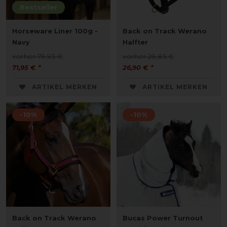
Bestseller
Horseware Liner 100g -
Back on Track Werano
Navy
Halfter
vorher 79,95 €
vorher 29,85 €
71,95 € *
26,90 € *
ARTIKEL MERKEN
ARTIKEL MERKEN
-10%
-10%
Back on Track Werano
Bucas Power Turnout