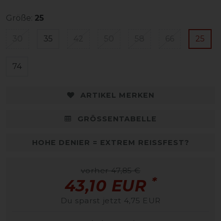
Größe:
25
30
35
42
50
58
66
25
74
ARTIKEL MERKEN
GRÖSSENTABELLE
HOHE DENIER = EXTREM REISSFEST?
vorher 47,85 €
*
43,10 EUR
Du sparst jetzt 4,75 EUR