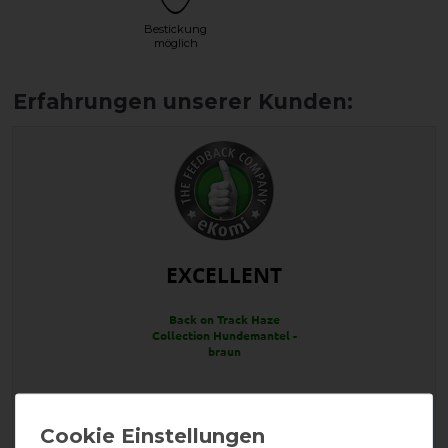
Bestickung
möglich
EXCELLENT
Back on Track Haze
Collection Hundemantel -
braun
Product Reviews