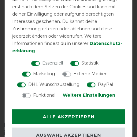
-10%
-10%
erst nach dem Setzen der Cookies und kann mit
deiner Einwilligung oder aufgrund berechtigten
Interesses geschehen. Du kannst deine
Zustimmung erteilen oder ablehnen und diese
jederzeit ändern oder widerrufen. Weitere
Informationen findest du in unserer
Daten­schutz­
erklärung
.
Essenziell
Statistik
Back on Track Draco
Back on Track Draco
Bandana mit hoher
Bandana mit hoher
Marketing
Externe Medien
Sichtbarkeit
Sichtbarkeit
DHL Wunschzustellung
PayPal
vorher 17,85 €
vorher 17,85 €
16,10 € *
16,10 € *
Funktional
Weitere Einstellungen
ARTIKEL MERKEN
ARTIKEL MERKEN
ALLE AKZEPTIEREN
Diese Produkte könnten dich auch
interessieren
AUSWAHL AKZEPTIEREN