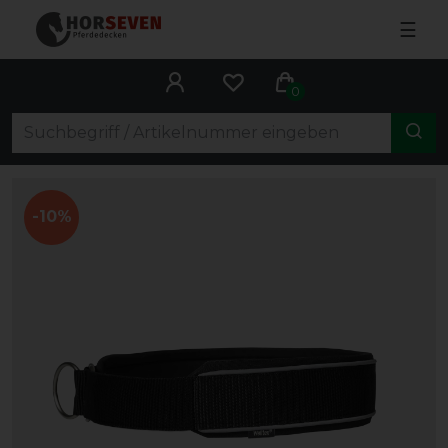
☰
0
-10%