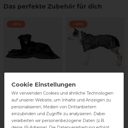
Das perfekte Zubehör für dich
-10%
-10%
Back on Track
Back on Track Hunde
Hundematratze Cage Fit
Allwetterdecke gefüttert
Wir verwenden Cookies und ähnliche Technologien
vorher 37,85 €
vorher 77,90 €
auf unserer Website, um Inhalte und Anzeigen zu
34,10 € *
70,10 € *
personalisieren, Medien von Drittanbietern
einzubinden und Zugriffe zu analysieren. Dabei
ARTIKEL MERKEN
ARTIKEL MERKEN
verarbeiten wir personenbezogene Daten (z.B.
deine IP-Adresse). Die Datenverarbeitung erfolgt