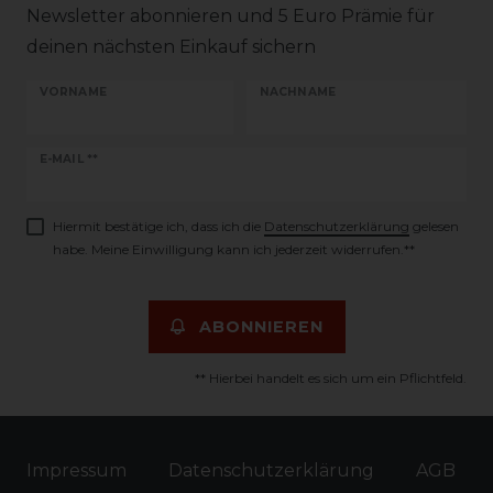
Newsletter abonnieren und 5 Euro Prämie für
deinen nächsten Einkauf sichern
VORNAME
NACHNAME
Newsletter
E-MAIL **
Honig
Hiermit bestätige ich, dass ich die
Daten­schutz­erklärung
gelesen
habe. Meine Einwilligung kann ich jederzeit widerrufen.**
ABONNIEREN
** Hierbei handelt es sich um ein Pflichtfeld.
Impressum
Daten­schutz­erklärung
AGB