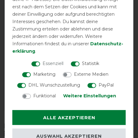
-10%
-10%
erst nach dem Setzen der Cookies und kann mit
deiner Einwilligung oder aufgrund berechtigten
Interesses geschehen. Du kannst deine
Zustimmung erteilen oder ablehnen und diese
jederzeit ändern oder widerrufen. Weitere
Informationen findest du in unserer
Daten­schutz­
erklärung
.
Essenziell
Statistik
Back on Track Draco
Back on Track Draco
Bandana mit hoher
Bandana mit hoher
Marketing
Externe Medien
Sichtbarkeit
Sichtbarkeit
DHL Wunschzustellung
PayPal
vorher 17,85 €
vorher 17,85 €
16,10 € *
16,10 € *
Funktional
Weitere Einstellungen
ARTIKEL MERKEN
ARTIKEL MERKEN
ALLE AKZEPTIEREN
Diese Produkte könnten dich auch
interessieren
AUSWAHL AKZEPTIEREN