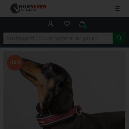
☰
0
-10%