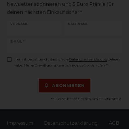
Newsletter abonnieren und 5 Euro Prämie für
deinen nächsten Einkauf sichern
VORNAME
NACHNAME
Newsletter
E-MAIL **
Honig
Hiermit bestätige ich, dass ich die
Daten­schutz­erklärung
gelesen
habe. Meine Einwilligung kann ich jederzeit widerrufen.**
ABONNIEREN
** Hierbei handelt es sich um ein Pflichtfeld.
Impressum
Daten­schutz­erklärung
AGB