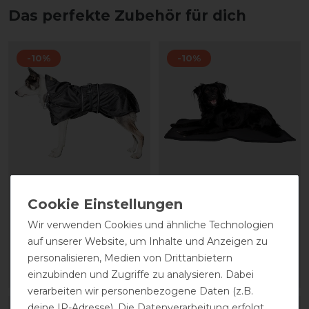
Das perfekte Zubehör für dich
-10%
-10%
Back on Track Hunde
Back on Track
Allwetterdecke gefüttert
Hundematratze Cage Fit
Wir verwenden Cookies und ähnliche Technologien
vorher 77,90 €
vorher 37,85 €
auf unserer Website, um Inhalte und Anzeigen zu
70,10 € *
34,10 € *
personalisieren, Medien von Drittanbietern
einzubinden und Zugriffe zu analysieren. Dabei
ARTIKEL MERKEN
ARTIKEL MERKEN
verarbeiten wir personenbezogene Daten (z.B.
deine IP-Adresse). Die Datenverarbeitung erfolgt