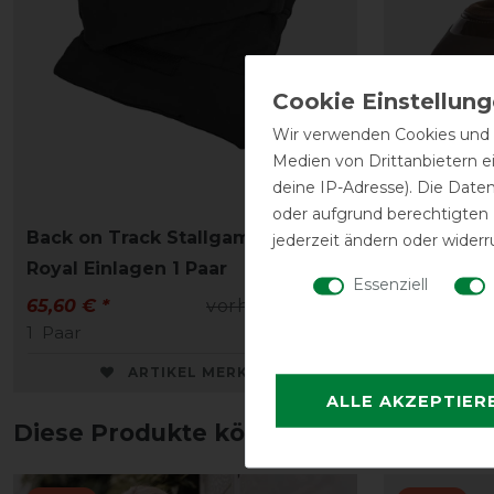
Wir verwenden Cookies und ä
Medien von Drittanbietern e
deine IP-Adresse). Die Date
oder aufgrund berechtigten
Back on Track Stallgamaschen
Back on T
jederzeit ändern oder widerr
Royal Einlagen 1 Paar
Performa
Essenziell
65,60 € *
vorher 72,90 €
53,00 € *
1
Paar
ARTIKEL MERKEN
ALLE AKZEPTIER
Diese Produkte könnten dich auch int