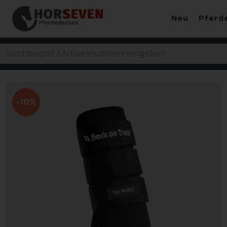
Neu
Pferd
-10%