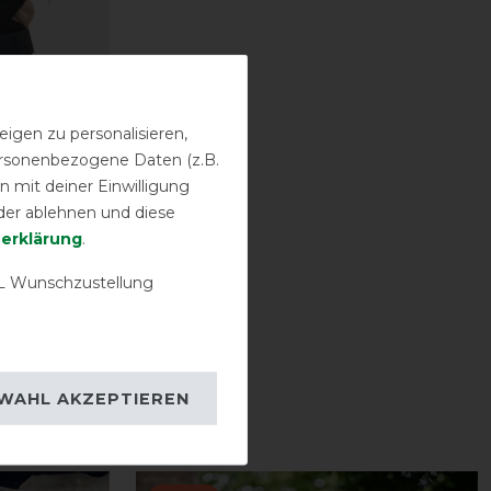
igen zu personalisieren,
personenbezogene Daten (z.B.
 mit deiner Einwilligung
der ablehnen und diese
­erklärung
.
 Wunschzustellung
her 56,90 €
KEN
WAHL AKZEPTIEREN