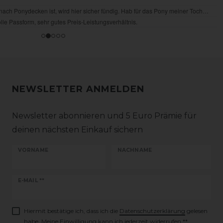
NEWSLETTER ANMELDEN
Newsletter abonnieren und 5 Euro Prämie für
deinen nächsten Einkauf sichern
VORNAME
NACHNAME
Newsletter
E-MAIL **
Honig
Hiermit bestätige ich, dass ich die
Daten­schutz­erklärung
gelesen
habe. Meine Einwilligung kann ich jederzeit widerrufen.**