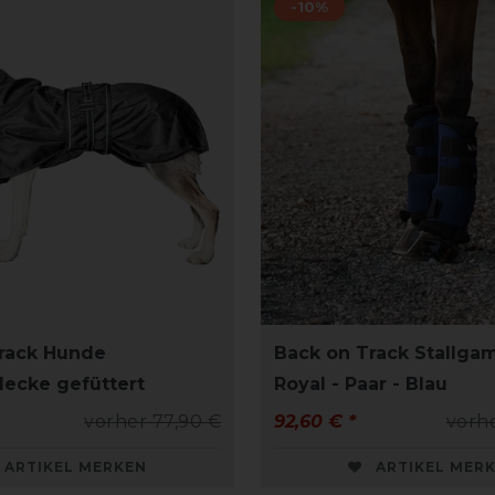
-10%
rack Hunde
Back on Track Stallga
decke gefüttert
Royal - Paar - Blau
vorher 77,90 €
92,60 € *
vorhe
ARTIKEL MERKEN
ARTIKEL MER