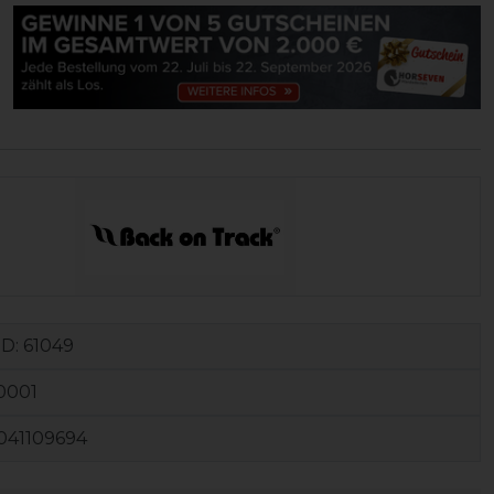
ID:
61049
0001
041109694