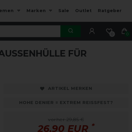
hemen
Marken
Sale
Outlet
Ratgeber
0
0
USSENHÜLLE FÜR S
ARTIKEL MERKEN
HOHE DENIER = EXTREM REISSFEST?
vorher 29,85 €
*
26,90 EUR