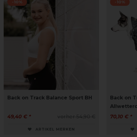
-10%
-10%
Back on Track Balance Sport BH
Back on T
Allwetter
49,40 € *
vorher 54,90 €
70,10 € *
ARTIKEL MERKEN