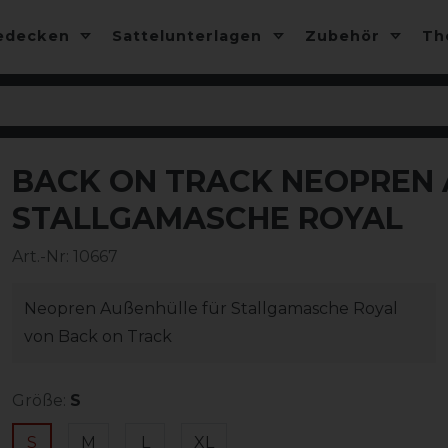
edecken
Sattelunterlagen
Zubehör
T
BACK ON TRACK NEOPREN A
TALLGAMASCHE ROYAL
Art.-Nr:
10667
Neopren Außenhülle für Stallgamasche Royal
von Back on Track
Größe:
S
S
M
L
XL