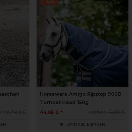
-10%
maschen
Horseware Amigo Ripstop 900D
Turnout Hood 150g
r 102,90 €
44,95 € *
vorher 49,95 €
KEN
ARTIKEL MERKEN