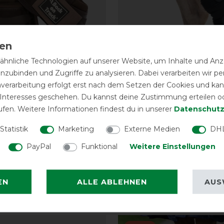
hnliche Technologien auf unserer Website, um Inhalte und Anze
inzubinden und Zugriffe zu analysieren. Dabei verarbeiten wir 
nverarbeitung erfolgt erst nach dem Setzen der Cookies und kann
 Interesses geschehen. Du kannst deine Zustimmung erteilen o
rack Royal Hufglocken
Back on Track Hunde
ufen. Weitere Informationen findest du in unserer
Daten­schutz
nce
Sprunggelenkschoner
Statistik
Marketing
Externe Medien
DHL
PayPal
Funktional
Weitere Einstellungen
vorher 58,90 €
51,20 € *
vor
ARTIKEL MERKEN
ARTIKEL MER
EN
ALLE ABLEHNEN
AUS
eressieren