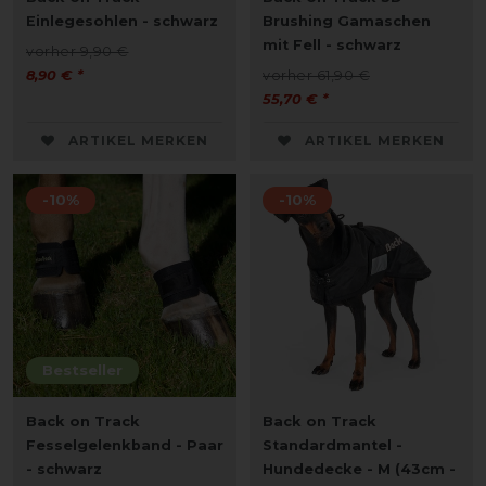
Einlegesohlen - schwarz
Brushing Gamaschen
mit Fell - schwarz
vorher 9,90 €
8,90 € *
vorher 61,90 €
55,70 € *
ARTIKEL MERKEN
ARTIKEL MERKEN
-10%
-10%
Bestseller
Back on Track
Back on Track
Fesselgelenkband - Paar
Standardmantel -
- schwarz
Hundedecke - M (43cm -