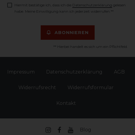
Hiermit bestätige ich, dass ich die
Daten­schutz­erklärung
gelesen
habe. Meine Einwilligung kann ich jederzeit widerrufen.**
ABONNIEREN
** Hierbei handelt es sich um ein Pflichtfeld.
Impressum
Daten­schutz­erklärung
AGB
Widerrufs­recht
Widerrufs­formular
Kontakt
Blog