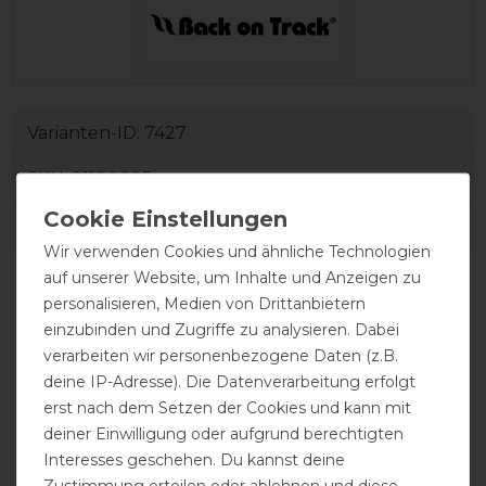
Varianten-ID:
7427
SKU:
21180025
EAN:
7340041102732
Wir verwenden Cookies und ähnliche Technologien
auf unserer Website, um Inhalte und Anzeigen zu
personalisieren, Medien von Drittanbietern
einzubinden und Zugriffe zu analysieren. Dabei
verarbeiten wir personenbezogene Daten (z.B.
deine IP-Adresse). Die Datenverarbeitung erfolgt
erst nach dem Setzen der Cookies und kann mit
deiner Einwilligung oder aufgrund berechtigten
Interesses geschehen. Du kannst deine
atmungsaktiv
Doppelter
Halsteil möglich
Frontverschluss
Zustimmung erteilen oder ablehnen und diese