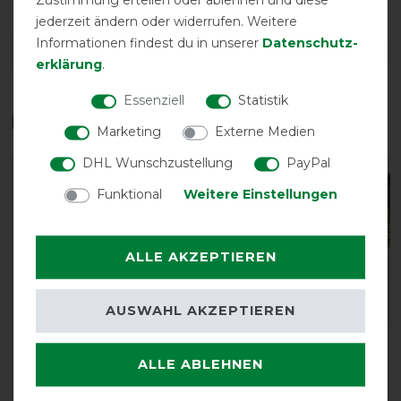
jederzeit ändern oder widerrufen. Weitere
Informationen findest du in unserer
Daten­schutz­
DETAILS ZUR PRODUKTSICHERHEIT
erklärung
.
Essenziell
Statistik
Das perfekte Zubehör für dich
Marketing
Externe Medien
DHL Wunschzustellung
PayPal
-10%
-10%
Funktional
Weitere Einstellungen
ALLE AKZEPTIEREN
AUSWAHL AKZEPTIEREN
Back on Track Halsteil
Back on Track
ALLE ABLEHNEN
für Netzdecke
Rückenwärmer 100 x
100cm