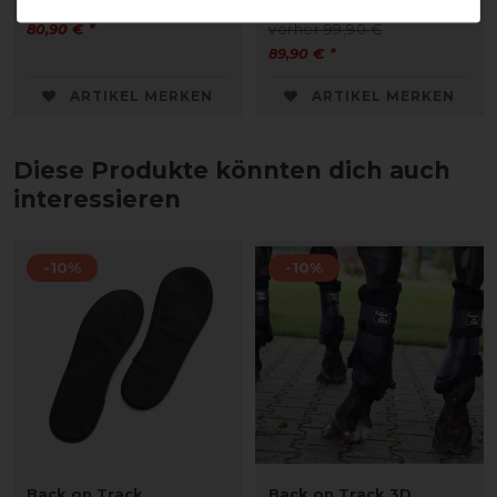
vorher 89,90 €
80,90 € *
vorher 99,90 €
89,90 € *
ARTIKEL MERKEN
ARTIKEL MERKEN
Diese Produkte könnten dich auch
interessieren
-10%
-10%
Back on Track
Back on Track 3D