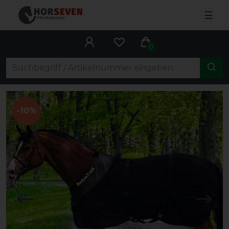
☰
0
-10%